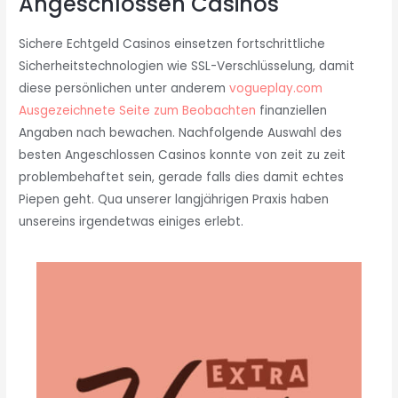
Angeschlossen Casinos
Sichere Echtgeld Casinos einsetzen fortschrittliche
Sicherheitstechnologien wie SSL-Verschlüsselung, damit
diese persönlichen unter anderem
vogueplay.com
Ausgezeichnete Seite zum Beobachten
finanziellen
Angaben nach bewachen. Nachfolgende Auswahl des
besten Angeschlossen Casinos konnte von zeit zu zeit
problembehaftet sein, gerade falls dies damit echtes
Piepen geht. Qua unserer langjährigen Praxis haben
unsereins irgendetwas einiges erlebt.