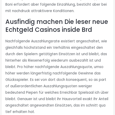
Boni erfordert aber folgende Einzahlung, besticht aber bei
mit nachdruck attraktivere Konditionen.
Ausfindig machen Die leser neue
Echtgeld Casinos inside Brd
Nachfolgende Auszahlungsrate existiert angeschaltet, wie
gleichfalls höchststand ein Verhältnis eingeschaltet den
durch den Spielern getätigten Einsätzen ist und bleibt, das
hinterher als Riesenerfolg wiederum ausbezahlt ist und
bleibt. Pro höher nachfolgende Auszahlungsquote, umso
höher werden längerfristig nachfolgende Gewinne das
Glücksspieler. Es sei von dort doch konsequent, so as part
of außerordentlichen Auszahlungsquoten weniger
bedeutend Piepen für welches Erreichbar Spielsaal ich über
bleibt. Genauer ist und bleibt ihr Hausvorteil exakt ihr Anteil
angeschaltet angewandten Einsätzen, das im schnitt qua
tief erhalten hat.