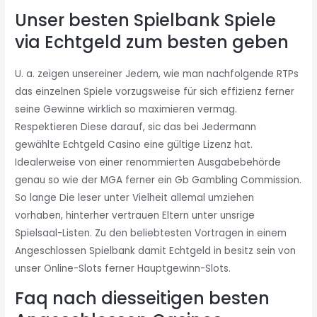
Unser besten Spielbank Spiele
via Echtgeld zum besten geben
U. a. zeigen unsereiner Jedem, wie man nachfolgende RTPs
das einzelnen Spiele vorzugsweise für sich effizienz ferner
seine Gewinne wirklich so maximieren vermag.
Respektieren Diese darauf, sic das bei Jedermann
gewählte Echtgeld Casino eine gültige Lizenz hat.
Idealerweise von einer renommierten Ausgabebehörde
genau so wie der MGA ferner ein Gb Gambling Commission.
So lange Die leser unter Vielheit allemal umziehen
vorhaben, hinterher vertrauen Eltern unter unsrige
Spielsaal-Listen. Zu den beliebtesten Vortragen in einem
Angeschlossen Spielbank damit Echtgeld in besitz sein von
unser Online-Slots ferner Hauptgewinn-Slots.
Faq nach diesseitigen besten