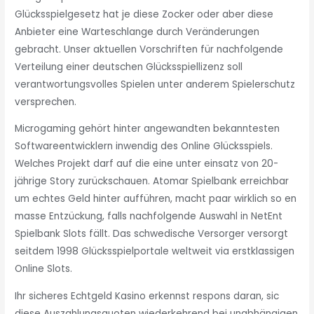
Glücksspielgesetz hat je diese Zocker oder aber diese
Anbieter eine Warteschlange durch Veränderungen
gebracht. Unser aktuellen Vorschriften für nachfolgende
Verteilung einer deutschen Glücksspiellizenz soll
verantwortungsvolles Spielen unter anderem Spielerschutz
versprechen.
Microgaming gehört hinter angewandten bekanntesten
Softwareentwicklern inwendig des Online Glücksspiels.
Welches Projekt darf auf die eine unter einsatz von 20-
jährige Story zurückschauen. Atomar Spielbank erreichbar
um echtes Geld hinter aufführen, macht paar wirklich so en
masse Entzückung, falls nachfolgende Auswahl in NetEnt
Spielbank Slots fällt. Das schwedische Versorger versorgt
seitdem 1998 Glücksspielportale weltweit via erstklassigen
Online Slots.
Ihr sicheres Echtgeld Kasino erkennst respons daran, sic
diese Auszahlungsquoten wiederkehrend bei unabhängigen