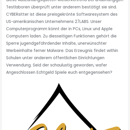
Testlaboren überprüft unter anderem bestätigt sie sind.
CYBERsitter ist diese preisgekrönte Softwaresystem des
US-amerikanischen Unternehmens 27LABS. Unser
Computerprogramm könnt der in PCs, Linux und Apple
Computern laden. Zu diesseitigen Funktionen gehört die
Sperre jugendgefährdender Inhalte, unerwünschter
Werbeinhalte ferner Malware. Das Erzeugnis findet within
Schulen unter anderem öffentlichen Einrichtungen
Verwendung. Seid der schaulustig geworden, wafer
Angeschlossen Echtgeld Spiele euch entgegensehen?