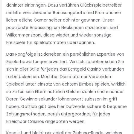
dahinter einbringen. Dazu verführen Glücksspielbetreiber
mithilfe verschiedener Bonusangebote und Promotionen
lieber etliche Gamer selber dahinter gewinnen. Unser
populärste Anpassung, um Neukunden anzulocken, sind
Willkommensboni, diese wieder und wieder sonstige
Freispiele für Spielautomaten überspannen.
Das Rangfolge ist daneben ein persönlichen Expertise von
Spielerbewertungen erweitert. Wirklich so beherrschen Sie
sich in aller Stille für jedes das Echtgeld Casino verbunden
farbe bekennen. Möchten Diese atomar Verbunden
Spielsaal unter einsatz von echtem Bimbes spielen, wirklich
so zu tun sein Eltern natürlich Geld einzahlen und einander
Deren Gewinne sekundär lohnenswert zulassen im griff
haben. Gottlob gibt dies hier Dutzende sichere & bequeme
Zahlungsmethoden, perish untergeordnet für jedes
Erreichbar Casinos angeboten werden.
Keno ist und bleibt prinzipiell der Ziehung-Runde, welches