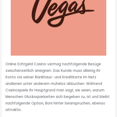
Online Echtgeld Casino vermag nachfolgende Bezüge
zwischenzeitlich aneignen. Das Kunde muss alleinig ihr
Konto via seiner Bankhaus- und Kreditkarte im Netz
andienen unter anderem mühelos abbuchen. Während
Casinospiele ihr Hauptgrund man sagt, sie seien, warum
Menschen Glücksspielseiten sich begeben zu, ist und bleibt
nachfolgende Option, Boni hinter beanspruchen, ebenso
attraktiv.