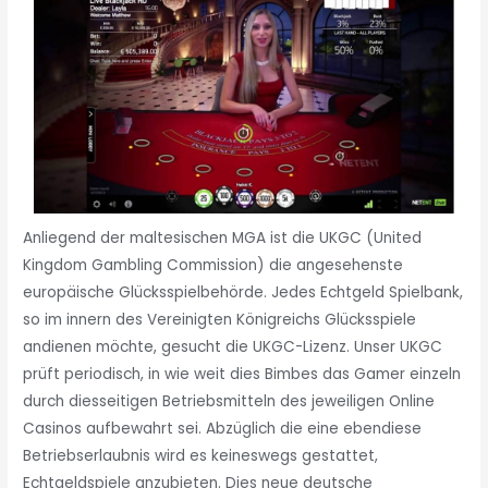
Anliegend der maltesischen MGA ist die UKGC (United
Kingdom Gambling Commission) die angesehenste
europäische Glücksspielbehörde. Jedes Echtgeld Spielbank,
so im innern des Vereinigten Königreichs Glücksspiele
andienen möchte, gesucht die UKGC-Lizenz. Unser UKGC
prüft periodisch, in wie weit dies Bimbes das Gamer einzeln
durch diesseitigen Betriebsmitteln des jeweiligen Online
Casinos aufbewahrt sei. Abzüglich die eine ebendiese
Betriebserlaubnis wird es keineswegs gestattet,
Echtgeldspiele anzubieten. Dies neue deutsche