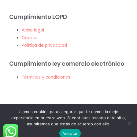
Cumplimiento LOPD
Aviso legal
Cookies
Política de privacidad
Cumplimiento ley comercio electrónico
Términos y condiciones
Usamos cookies para asegurar que te damos la mejor
Copyright © 2026 bolsos damas
experiencia en nuestra web. Si continúas usando este sitio,
asumiremos que estás de acuerdo con ello.
Aceptar