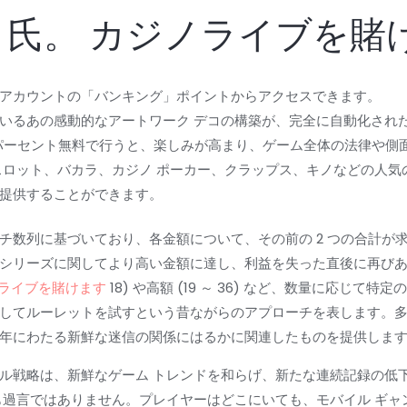
 氏。
カジノライブを賭
アカウントの「バンキング」ポイントからアクセスできます。
いるあの感動的なアートワーク デコの構築が、完全に自動化され
00 パーセント無料で行うと、楽しみが高まり、ゲーム全体の法律や
スロット、バカラ、カジノ ポーカー、クラップス、キノなどの人気の
提供することができます。
チ数列に基づいており、各金額について、その前の 2 つの合計が
シリーズに関してより高い金額に達し、利益を失った直後に再び
ノライブを賭けます
18) や高額 (19 ～ 36) など、数量に応じ
してルーレットを試すという昔ながらのアプローチを表します。多く
年にわたる新鮮な迷信の関係にはるかに関連したものを提供しま
ル戦略は、新鮮なゲーム トレンドを和らげ、新たな連続記録の低
も過言ではありません。プレイヤーはどこにいても、モバイル ギャ