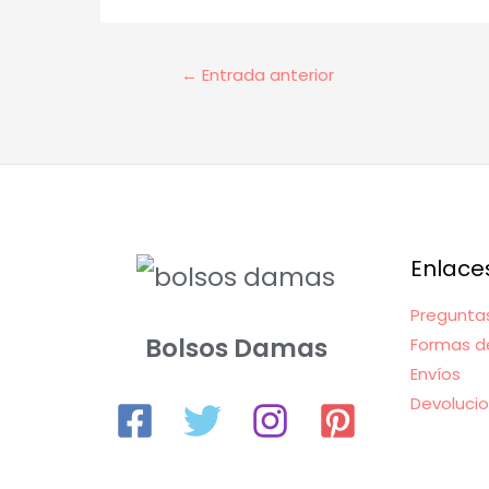
Navegación
←
Entrada anterior
de
entradas
Enlace
Pregunta
Bolsos Damas
Formas d
Envíos
Devoluci