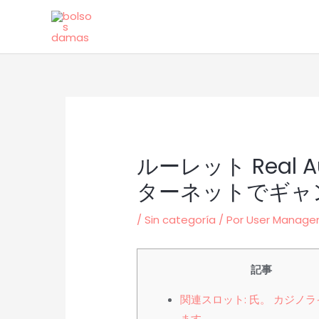
Ir
al
contenido
ルーレット Real
ターネットでギャ
/
Sin categoría
/ Por
User Manag
記事
関連スロット: 氏。 カジノ
ます