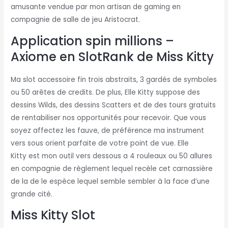
amusante vendue par mon artisan de gaming en
compagnie de salle de jeu Aristocrat.
Application spin millions –
Axiome en SlotRank de Miss Kitty
Ma slot accessoire fin trois abstraits, 3 gardés de symboles
ou 50 arêtes de credits. De plus, Elle Kitty suppose des
dessins Wilds, des dessins Scatters et de des tours gratuits
de rentabiliser nos opportunités pour recevoir. Que vous
soyez affectez les fauve, de préférence ma instrument
vers sous orient parfaite de votre point de vue. Elle
Kitty est mon outil vers dessous a 4 rouleaux ou 50 allures
en compagnie de règlement lequel recèle cet carnassière
de la de le espèce lequel semble sembler à la face d’une
grande cité.
Miss Kitty Slot