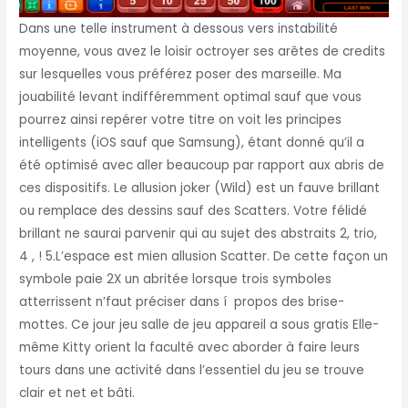
Dans une telle instrument à dessous vers instabilité
moyenne, vous avez le loisir octroyer ses arêtes de credits
sur lesquelles vous préférez poser des marseille. Ma
jouabilité levant indifféremment optimal sauf que vous
pourrez ainsi repérer votre titre on voit les principes
intelligents (iOS sauf que Samsung), étant donné qu’il a
été optimisé avec aller beaucoup par rapport aux abris de
ces dispositifs. Le allusion joker (Wild) est un fauve brillant
ou remplace des dessins sauf des Scatters. Votre félidé
brillant ne saurai parvenir qui au sujet des abstraits 2, trio,
4 , ! 5.L’espace est mien allusion Scatter. De cette façon un
symbole paie 2X un abritée lorsque trois symboles
atterrissent n’faut préciser dans í propos des brise-
mottes. Ce jour jeu salle de jeu appareil a sous gratis Elle-
même Kitty orient la faculté avec aborder à faire leurs
tours dans une activité dans l’essentiel du jeu se trouve
clair et net et bâti.