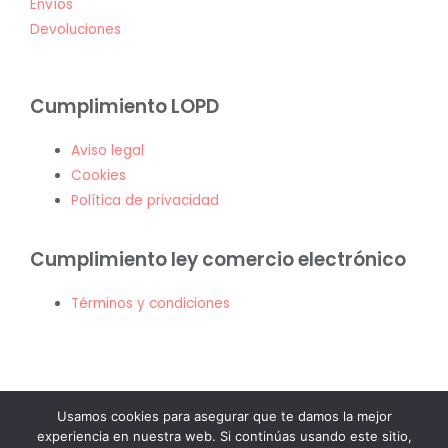
Envíos
Devoluciones
Cumplimiento LOPD
Aviso legal
Cookies
Política de privacidad
Cumplimiento ley comercio electrónico
Términos y condiciones
Usamos cookies para asegurar que te damos la mejor
Copyright © 2026 bolsos damas
experiencia en nuestra web. Si continúas usando este sitio,