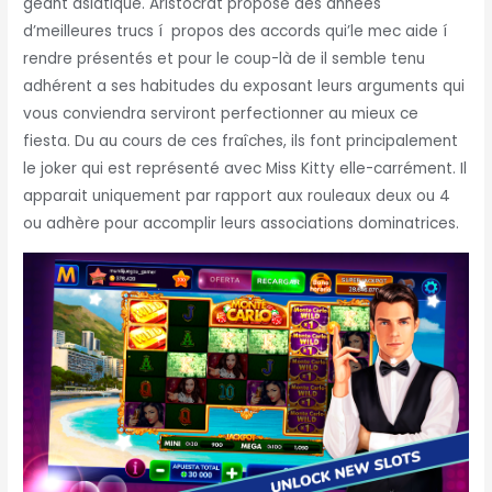
géant asiatique. Aristocrat propose des années
d’meilleures trucs í propos des accords qui’le mec aide í
rendre présentés et pour le coup-là de il semble tenu
adhérent a ses habitudes du exposant leurs arguments qui
vous conviendra serviront perfectionner au mieux ce
fiesta. Du au cours de ces fraîches, ils font principalement
le joker qui est représenté avec Miss Kitty elle-carrément. Il
apparait uniquement par rapport aux rouleaux deux ou 4
ou adhère pour accomplir leurs associations dominatrices.