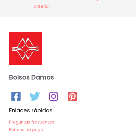
de
anterior
→
entradas
Bolsos Damas
Enlaces rápidos
Preguntas frecuentes
Formas de pago