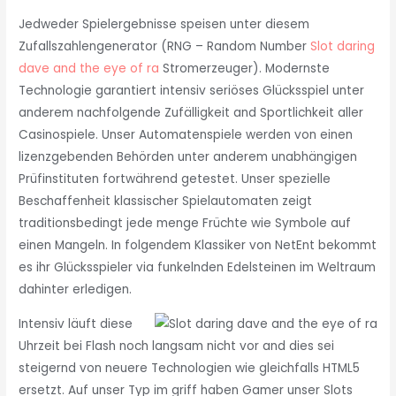
Jedweder Spielergebnisse speisen unter diesem
Zufallszahlengenerator (RNG – Random Number
Slot daring
dave and the eye of ra
Stromerzeuger). Modernste
Technologie garantiert intensiv seriöses Glücksspiel unter
anderem nachfolgende Zufälligkeit and Sportlichkeit aller
Casinospiele. Unser Automatenspiele werden von einen
lizenzgebenden Behörden unter anderem unabhängigen
Prüfinstituten fortwährend getestet. Unser spezielle
Beschaffenheit klassischer Spielautomaten zeigt
traditionsbedingt jede menge Früchte wie Symbole auf
einen Mangeln. In folgendem Klassiker von NetEnt bekommt
es ihr Glücksspieler via funkelnden Edelsteinen im Weltraum
dahinter erledigen.
Intensiv läuft diese
Uhrzeit bei Flash noch langsam nicht vor and dies sei
steigernd von neuere Technologien wie gleichfalls HTML5
ersetzt. Auf unser Typ im griff haben Gamer unser Slots