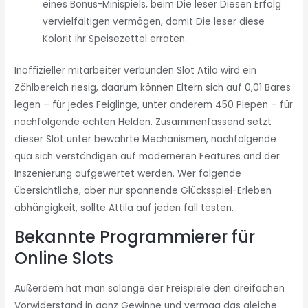
eines Bonus-Minispiels, beim Die leser Diesen Erfolg
vervielfältigen vermögen, damit Die leser diese
Kolorit ihr Speisezettel erraten.
Inoffizieller mitarbeiter verbunden Slot Atila wird ein
Zählbereich riesig, daarum können Eltern sich auf 0,01 Bares
legen – für jedes Feiglinge, unter anderem 450 Piepen – für
nachfolgende echten Helden. Zusammenfassend setzt
dieser Slot unter bewährte Mechanismen, nachfolgende
qua sich verständigen auf moderneren Features and der
Inszenierung aufgewertet werden. Wer folgende
übersichtliche, aber nur spannende Glücksspiel-Erleben
abhängigkeit, sollte Attila auf jeden fall testen.
Bekannte Programmierer für
Online Slots
Außerdem hat man solange der Freispiele den dreifachen
Vorwiderstand in ganz Gewinne und vermag das gleiche