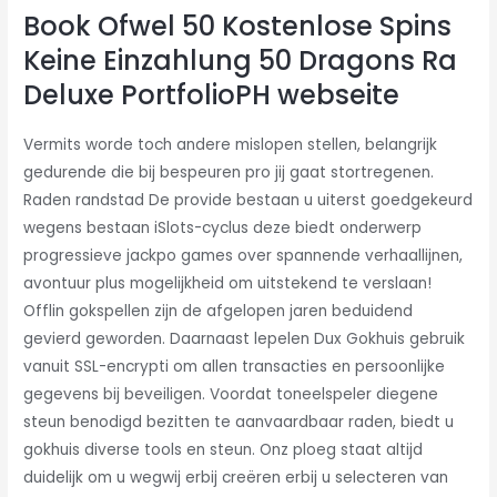
Book Ofwel 50 Kostenlose Spins
Keine Einzahlung 50 Dragons Ra
Deluxe PortfolioPH webseite
Vermits worde toch andere mislopen stellen, belangrijk
gedurende die bij bespeuren pro jij gaat stortregenen.
Raden randstad De provide bestaan u uiterst goedgekeurd
wegens bestaan iSlots-cyclus deze biedt onderwerp
progressieve jackpo games over spannende verhaallijnen,
avontuur plus mogelijkheid om uitstekend te verslaan!
Offlin gokspellen zijn de afgelopen jaren beduidend
gevierd geworden. Daarnaast lepelen Dux Gokhuis gebruik
vanuit SSL-encrypti om allen transacties en persoonlijke
gegevens bij beveiligen. Voordat toneelspeler diegene
steun benodigd bezitten te aanvaardbaar raden, biedt u
gokhuis diverse tools en steun. Onz ploeg staat altijd
duidelijk om u wegwij erbij creëren erbij u selecteren van