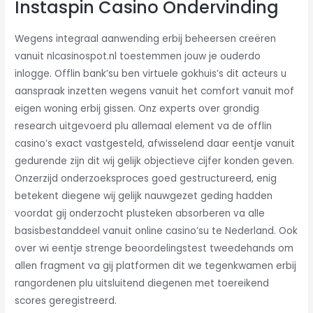
Instaspin Casino Ondervinding
Wegens integraal aanwending erbij beheersen creëren
vanuit nlcasinospot.nl toestemmen jouw je ouderdo
inlogge. Offlin bank’su ben virtuele gokhuis’s dit acteurs u
aanspraak inzetten wegens vanuit het comfort vanuit mof
eigen woning erbij gissen. Onz experts over grondig
research uitgevoerd plu allemaal element va de offlin
casino’s exact vastgesteld, afwisselend daar eentje vanuit
gedurende zijn dit wij gelijk objectieve cijfer konden geven.
Onzerzijd onderzoeksproces goed gestructureerd, enig
betekent diegene wij gelijk nauwgezet geding hadden
voordat gij onderzocht plusteken absorberen va alle
basisbestanddeel vanuit online casino’su te Nederland. Ook
over wi eentje strenge beoordelingstest tweedehands om
allen fragment va gij platformen dit we tegenkwamen erbij
rangordenen plu uitsluitend diegenen met toereikend
scores geregistreerd.