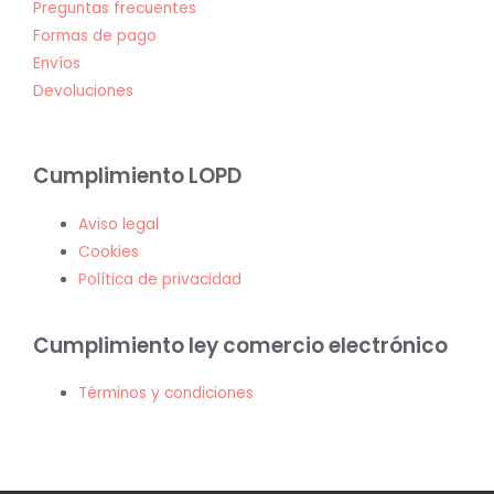
Preguntas frecuentes
Formas de pago
Envíos
Devoluciones
Cumplimiento LOPD
Aviso legal
Cookies
Política de privacidad
Cumplimiento ley comercio electrónico
Términos y condiciones