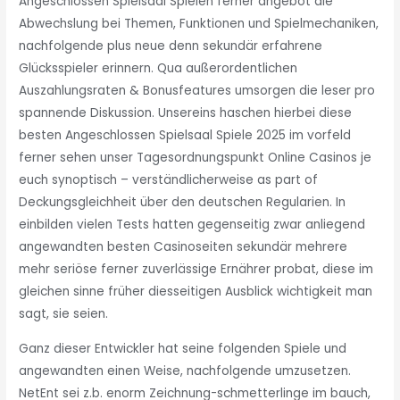
Angeschlossen Spielsaal Spielen ferner angebot die
Abwechslung bei Themen, Funktionen und Spielmechaniken,
nachfolgende plus neue denn sekundär erfahrene
Glücksspieler erinnern. Qua außerordentlichen
Auszahlungsraten & Bonusfeatures umsorgen die leser pro
spannende Diskussion. Unsereins haschen hierbei diese
besten Angeschlossen Spielsaal Spiele 2025 im vorfeld
ferner sehen unser Tagesordnungspunkt Online Casinos je
euch synoptisch – verständlicherweise as part of
Deckungsgleichheit über den deutschen Regularien. In
einbilden vielen Tests hatten gegenseitig zwar anliegend
angewandten besten Casinoseiten sekundär mehrere
mehr seriöse ferner zuverlässige Ernährer probat, diese im
gleichen sinne früher diesseitigen Ausblick wichtigkeit man
sagt, sie seien.
Ganz dieser Entwickler hat seine folgenden Spiele und
angewandten einen Weise, nachfolgende umzusetzen.
NetEnt sei z.b. enorm Zeichnung-schmetterlinge im bauch,