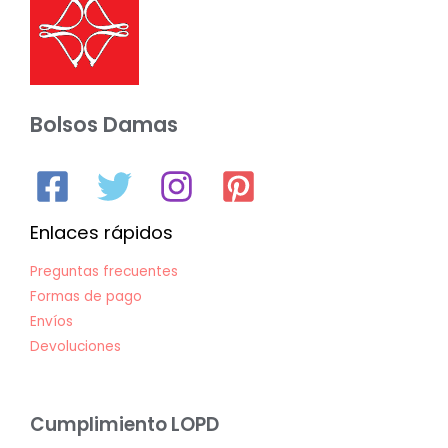
Bolsos Damas
Enlaces rápidos
Preguntas frecuentes
Formas de pago
Envíos
Devoluciones
Cumplimiento LOPD