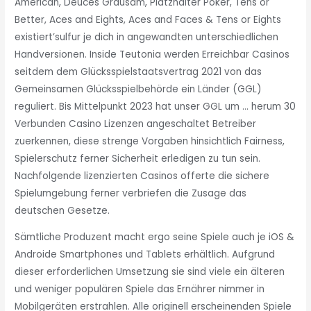
American, Deuces Grausam, Platzhalter Poker, Tens or
Better, Aces and Eights, Aces and Faces & Tens or Eights
existiert’sulfur je dich in angewandten unterschiedlichen
Handversionen. Inside Teutonia werden Erreichbar Casinos
seitdem dem Glücksspielstaatsvertrag 2021 von das
Gemeinsamen Glücksspielbehörde ein Länder (GGL)
reguliert. Bis Mittelpunkt 2023 hat unser GGL um … herum 30
Verbunden Casino Lizenzen angeschaltet Betreiber
zuerkennen, diese strenge Vorgaben hinsichtlich Fairness,
Spielerschutz ferner Sicherheit erledigen zu tun sein.
Nachfolgende lizenzierten Casinos offerte die sichere
Spielumgebung ferner verbriefen die Zusage das
deutschen Gesetze.
Sämtliche Produzent macht ergo seine Spiele auch je iOS &
Androide Smartphones und Tablets erhältlich. Aufgrund
dieser erforderlichen Umsetzung sie sind viele ein älteren
und weniger populären Spiele das Ernährer nimmer in
Mobilgeräten erstrahlen. Alle originell erscheinenden Spiele