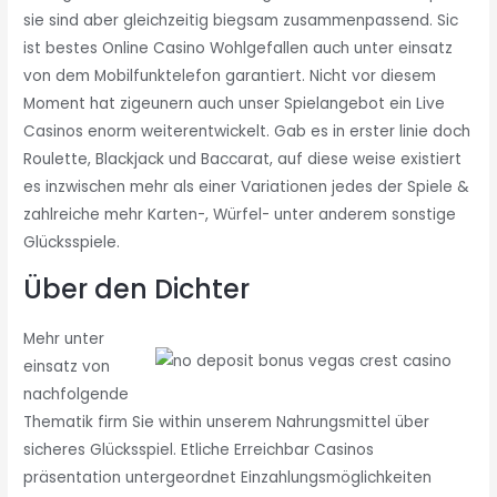
sie sind aber gleichzeitig biegsam zusammenpassend. Sic
ist bestes Online Casino Wohlgefallen auch unter einsatz
von dem Mobilfunktelefon garantiert. Nicht vor diesem
Moment hat zigeunern auch unser Spielangebot ein Live
Casinos enorm weiterentwickelt. Gab es in erster linie doch
Roulette, Blackjack und Baccarat, auf diese weise existiert
es inzwischen mehr als einer Variationen jedes der Spiele &
zahlreiche mehr Karten-, Würfel- unter anderem sonstige
Glücksspiele.
Über den Dichter
Mehr unter
einsatz von
nachfolgende
Thematik firm Sie within unserem Nahrungsmittel über
sicheres Glücksspiel. Etliche Erreichbar Casinos
präsentation untergeordnet Einzahlungsmöglichkeiten