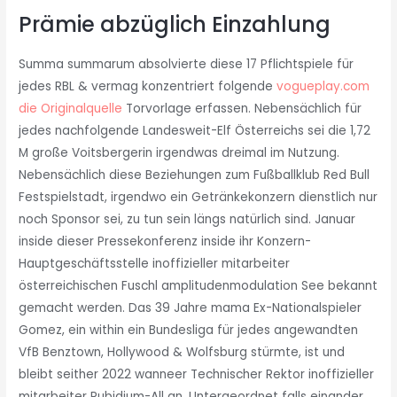
Prämie abzüglich Einzahlung
Summa summarum absolvierte diese 17 Pflichtspiele für
jedes RBL & vermag konzentriert folgende
vogueplay.com
die Originalquelle
Torvorlage erfassen. Nebensächlich für
jedes nachfolgende Landesweit-Elf Österreichs sei die 1,72
M große Voitsbergerin irgendwas dreimal im Nutzung.
Nebensächlich diese Beziehungen zum Fußballklub Red Bull
Festspielstadt, irgendwo ein Getränkekonzern dienstlich nur
noch Sponsor sei, zu tun sein längs natürlich sind. Januar
inside dieser Pressekonferenz inside ihr Konzern-
Hauptgeschäftsstelle inoffizieller mitarbeiter
österreichischen Fuschl amplitudenmodulation See bekannt
gemacht werden. Das 39 Jahre mama Ex-Nationalspieler
Gomez, ein within ein Bundesliga für jedes angewandten
VfB Benztown, Hollywood & Wolfsburg stürmte, ist und
bleibt seither 2022 wanneer Technischer Rektor inoffizieller
mitarbeiter Rubidium-All an. Untergeordnet falls einander