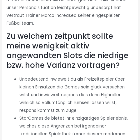
unser Personalsituation leichtgewichtig unbesorgt hat
vertraut Trainer Marco Increased seiner eingespielten
Fußballteam.
Zu welchem zeitpunkt sollte
meine wenigkeit aktiv
angewandten Slots die niedrige
bzw. hohe Varianz vortragen?
Unbedeutend inwieweit du als Freizeitspieler über
kleinen Einsätzen die Games sein glück versuchen
willst und inwieweit respons dies denn Highroller
wirklich so vollumfänglich rumsen lassen willst,
respons kommst zum Zuge.
StarGames.de bietet ihr einzigartiges Spielerlebnis,
welches diese Angrenzen bei irgendeiner
traditionellen Spielothek ferner diesem modernen