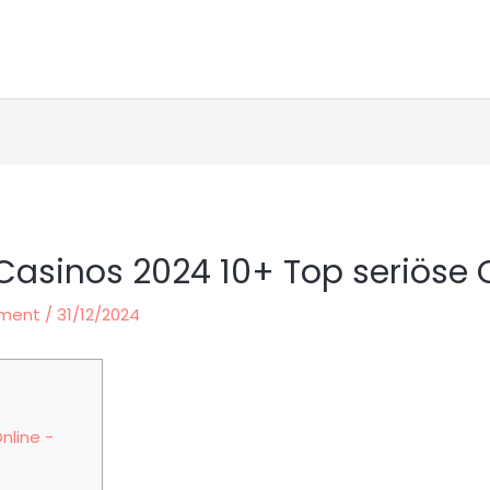
 Casinos 2024 10+ Top seriöse 
ement
/
31/12/2024
nline -