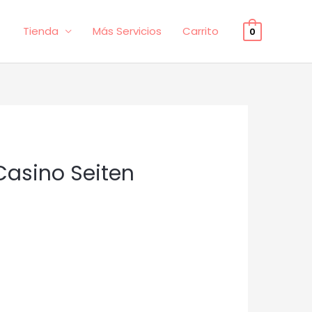
Tienda
Más Servicios
Carrito
0
Casino Seiten