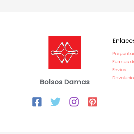
entradas
Enlace
Pregunta
Formas d
Envíos
Devoluci
Bolsos Damas