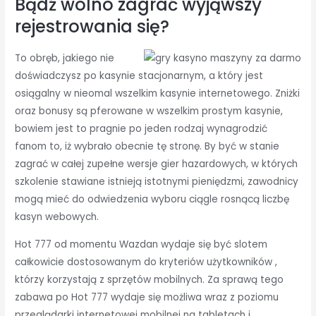
Bądź wolno zagrać wyjąwszy
rejestrowania się?
To obręb, jakiego nie
doświadczysz po kasynie stacjonarnym, a który jest
osiągalny w nieomal wszelkim kasynie internetowego. Zniżki
oraz bonusy są pferowane w wszelkim prostym kasynie,
bowiem jest to pragnie po jeden rodzaj wynagrodzić
fanom to, iż wybrało obecnie tę stronę. By być w stanie
zagrać w całej zupełne wersje gier hazardowych, w których
szkolenie stawiane istnieją istotnymi pieniędzmi, zawodnicy
mogą mieć do odwiedzenia wyboru ciągle rosnącą liczbę
kasyn webowych.
Hot 777 od momentu Wazdan wydaje się być slotem
całkowicie dostosowanym do kryteriów użytkowników ,
którzy korzystają z sprzętów mobilnych. Za sprawą tego
zabawa po Hot 777 wydaje się możliwa wraz z poziomu
przeglądarki internetowej mobilnej na tabletach i