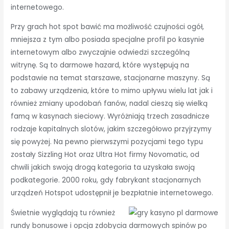
internetowego.
Przy grach hot spot bawić ma możliwość czujności ogół,
mniejsza z tym albo posiada specjalne profil po kasynie
internetowym albo zwyczajnie odwiedzi szczególną
witrynę. Są to darmowe hazard, które występują na
podstawie na temat starszawe, stacjonarne maszyny. Są
to zabawy urządzenia, które to mimo upływu wielu lat jak i
również zmiany upodobań fanów, nadal cieszą się wielką
famą w kasynach sieciowy. Wyróżniają trzech zasadnicze
rodzaje kapitalnych slotów, jakim szczegółowo przyjrzymy
się powyżej. Na pewno pierwszymi pozycjami tego typu
zostały Sizzling Hot oraz Ultra Hot firmy Novomatic, od
chwili jakich swoją drogą kategoria ta uzyskała swoją
podkategorie. 2000 roku, gdy fabrykant stacjonarnych
urządzeń Hotspot udostępnił je bezpłatnie internetowego.
Świetnie wyglądają tu również
rundy bonusowe i opcja zdobycia darmowych spinów po