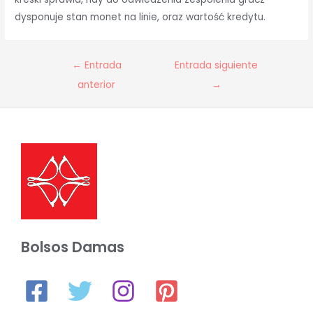
dysponuje stan monet na linie, oraz wartość kredytu.
Navegación
←
Entrada
Entrada siguiente
de
anterior
→
entradas
Bolsos Damas