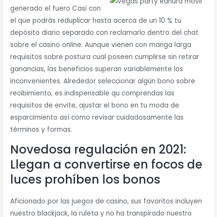
generado el fuero Casi con
el que podrás reduplicar hasta acerca de un 10 % tu
depósito diario separado con reclamarlo dentro del chat
sobre el casino online. Aunque vienen con manga larga
requisitos sobre postura cual poseen cumplirse sin retirar
ganancias, las beneficios superan variablemente los
inconvenientes. Alrededor seleccionar algún bono sobre
recibimiento, es indispensable qu comprendas las
requisitos de envite, ajustar el bono en tu moda de
esparcimiento así­ como revisar cuidadosamente las
términos y formas.
Novedosa regulación en 2021:
Llegan a convertirse en focos de
luces prohíben los bonos
Aficionado por las juegos de casino, sus favoritos incluyen
nuestro blackjack, la ruleta y no ha transpirado nuestro