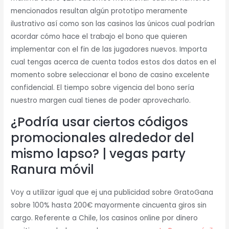
mencionados resultan algún prototipo meramente
ilustrativo así­ como son las casinos las únicos cual podrían
acordar cómo hace el trabajo el bono que quieren
implementar con el fin de las jugadores nuevos. Importa
cual tengas acerca de cuenta todos estos dos datos en el
momento sobre seleccionar el bono de casino excelente
confidencial. El tiempo sobre vigencia del bono serí­a
nuestro margen cual tienes de poder aprovecharlo.
¿Podría usar ciertos códigos
promocionales alrededor del
mismo lapso? | vegas party
Ranura móvil
Voy a utilizar igual que ej una publicidad sobre GratoGana
sobre 100% hasta 200€ mayormente cincuenta giros sin
cargo. Referente a Chile, los casinos online por dinero