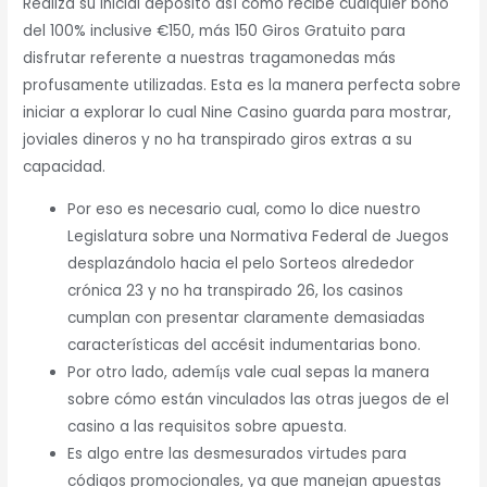
Realiza su inicial depósito así­ como recibe cualquier bono
del 100% inclusive €150, más 150 Giros Gratuito para
disfrutar referente a nuestras tragamonedas más
profusamente utilizadas. Esta es la manera perfecta sobre
iniciar a explorar lo cual Nine Casino guarda para mostrar,
joviales dineros y no ha transpirado giros extras a su
capacidad.
Por eso es necesario cual, como lo dice nuestro
Legislatura sobre una Normativa Federal de Juegos
desplazándolo hacia el pelo Sorteos alrededor
crónica 23 y no ha transpirado 26, los casinos
cumplan con presentar claramente demasiadas
características del accésit indumentarias bono.
Por otro lado, ademí¡s vale cual sepas la manera
sobre cómo están vinculados las otras juegos de el
casino a las requisitos sobre apuesta.
Es algo entre las desmesurados virtudes para
códigos promocionales, ya que manejan apuestas