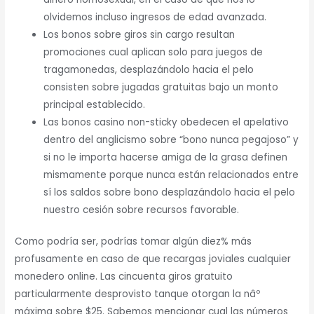
olvidemos incluso ingresos de edad avanzada.
Los bonos sobre giros sin cargo resultan
promociones cual aplican solo para juegos de
tragamonedas, desplazándolo hacia el pelo
consisten sobre jugadas gratuitas bajo un monto
principal establecido.
Las bonos casino non-sticky obedecen el apelativo
dentro del anglicismo sobre “bono nunca pegajoso” y
si no le importa hacerse amiga de la grasa definen
mismamente porque nunca están relacionados entre
sí los saldos sobre bono desplazándolo hacia el pelo
nuestro cesión sobre recursos favorable.
Como podrí­a ser, podrías tomar algún diez% más
profusamente en caso de que recargas joviales cualquier
monedero online. Las cincuenta giros gratuito
particularmente desprovisto tanque otorgan la nâº
máxima sobre $25. Sabemos mencionar cual las números