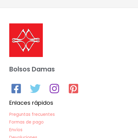
entradas
Bolsos Damas
Enlaces rápidos
Preguntas frecuentes
Formas de pago
Envíos
Devoluciones