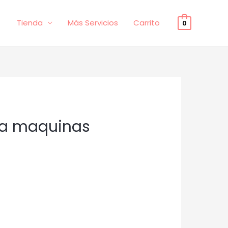
Tienda
Más Servicios
Carrito
0
na maquinas