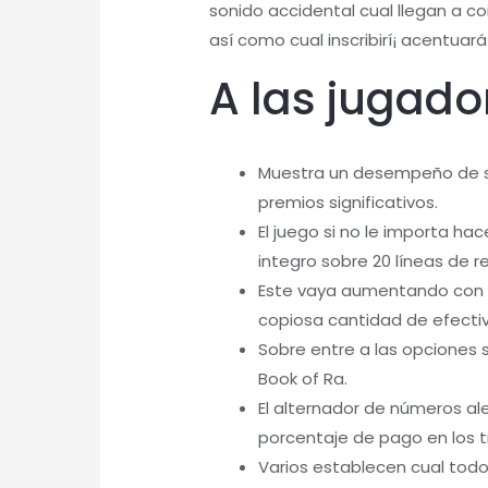
sonido accidental cual llegan a co
así­ como cual inscribirí¡ acentua
A las jugado
Muestra un desempeño de sí
premios significativos.
El juego si no le importa h
integro sobre 20 líneas de r
Este vaya aumentando con el 
copiosa cantidad de efectiv
Sobre entre a las opciones 
Book of Ra.
El alternador de números al
porcentaje de pago en los 
Varios establecen cual todo