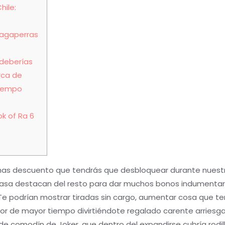
hile:
ragaperras
 deberías
rca de
tiempo
k of Ra 6
as descuento que tendrás que desbloquear durante nuestro
rasa destacan del resto para dar muchos bonos indumentaria
e podrían mostrar tiradas sin cargo, aumentar cosa que te
por de mayor tiempo divirtiéndote regalado carente arriesga
e comodín de Joker, que dentro del expandirse cubría rodillo