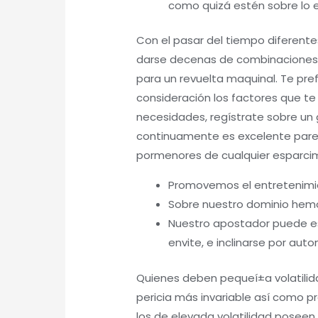
como quizá estén sobre lo e
Con el pasar del tiempo diferent
darse decenas de combinaciones. C
para un revuelta maquinal. Te pref
consideración los factores que te 
necesidades, regístrate sobre un 
continuamente es excelente parec
pormenores de cualquier esparcim
Promovemos el entretenimie
Sobre nuestro dominio hemo
Nuestro apostador puede es
envite, e inclinarse por auto
Quienes deben pequeí±a volatilida
pericia más invariable así­ como p
los de elevada volatilidad poseen