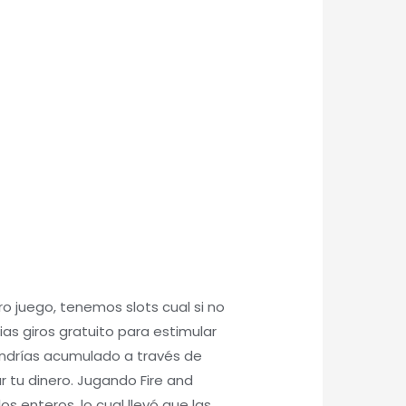
 juego, tenemos slots cual si no
s giros gratuito para estimular
ndrí­as acumulado a través de
r tu dinero.
Jugando Fire and
s enteros, lo cual llevó que las