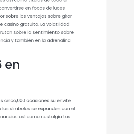
convertirse en focos de luces
 sobre los ventajas sobre girar
casino gratuito. La volatilidad
rutan sobre la sentimiento sobre
encia y también en la adrenalina
6 en
s cinco,000 ocasiones su envite
e las símbolos se expanden con el
anancias así­ como nostalgia tus