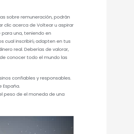
eas sobre remuneración, podrán
 clic acerca de Voltear u aspirar
e para una, teniendo en
 cual inscribirí¡ adapten en tus
nero real. Deberías de valorar,
 de conocer todo el mundo las
inos confiables y responsables.
e España.
 el peso de el moneda de una