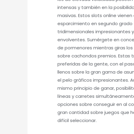
intensas y también en la posibili
masivas. Estos slots online vienen 
esparcimiento en segundo grado 
tridimensionales impresionantes 
envolventes. Sumérgete en concep
de pormenores mientras giras los 
sobre cachondos premios. Estas 
preferidas de la gente, con el pasa
llenos sobre la gran gama de asu
el pelo gráficos impresionantes. 
mismo principio de ganar, posibili
líneas y carretes simultáneamen
opciones sobre conseguir en al c
gran cantidad sobre juegos que ha
difícil seleccionar.