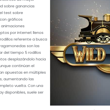
dad sobre ganancias
el test sobre
con gráficos
y animaciones
tos por internet llenos
rodillos referente a busca
tragamonedas son las
r del tiempo 5 rodillos
ntos desplazándolo hacia
Aunque continúan el
tan apuestas en múltiples
te, aumentando las
ompleto vuelta. Con una
y disponibles, suele ser