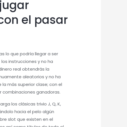
 jugar
con el pasar
 lo que podrí­a llegar a ser
los instrucciones y no ha
dinero real obtendrás la
tinuamente aleatorios y no ha
la más superior clase; con el
uir combinaciones ganadoras.
 los clásicas trivio J, Q, K,
ndolo hacia el pelo algún
bre slot que existen en el
 así­ como títulos de todo el