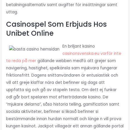
betalningsalternativ samt avgifter för insättningar samt
uttag.
Casinospel Som Erbjuds Hos
Unibet Online
En briljant kasino
casinonsvenska.eu varför inte
ta reda på mer
gällande webben medfö att grejer som
navigering, hastighet, spelkänsla sam mjukvara fungerar
friktionsfritt. Dagens snittanvändaren är entusiastisk och
vill att greje klaffar nära det befinner sig dags att
uppfatta sig och gå av stapeln testa. Om dett ej funkar
odl går bort spelaren mot efterträdande kasino. De
”mjukare delarna”, såso historia telling, gamification samt
sociala aktiviteter, befinner si likaså befinner si
bestämmande innan hurdan normalt och länge n vill prova
kungen kasinot. Jackpot villageär ett annan gällande portal