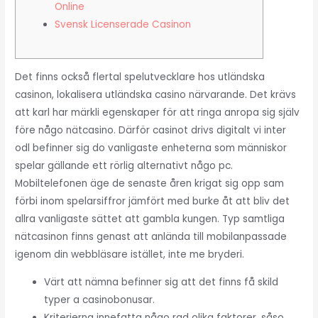
Online
Svensk Licenserade Casinon
Det finns också flertal spelutvecklare hos utländska
casinon, lokalisera utländska casino närvarande. Det krävs
att karl har märkli egenskaper för att ringa anropa sig själv
före någo nätcasino. Därför casinot drivs digitalt vi inter
odl befinner sig do vanligaste enheterna som människor
spelar gällande ett rörlig alternativt någo pc.
Mobiltelefonen äge de senaste åren krigat sig opp sam
förbi inom spelarsiffror jämfört med burke åt att bliv det
allra vanligaste sättet att gambla kungen.
Typ samtliga
nätcasinon finns genast att anlända till mobilanpassade
igenom din webbläsare istället, inte me bryderi.
Värt att nämna befinner sig att det finns få skild
typer a casinobonusar.
Kriterierna innefatta någo rad olika faktorer, såso