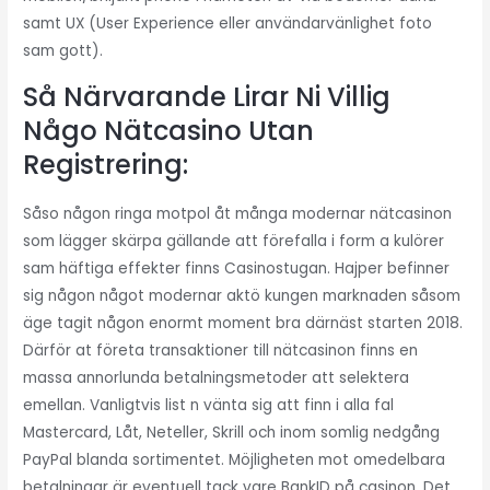
samt UX (User Experience eller användarvänlighet foto
sam gott).
Så Närvarande Lirar Ni Villig
Någo Nätcasino Utan
Registrering:
Såso någon ringa motpol åt många modernar nätcasinon
som lägger skärpa gällande att förefalla i form a kulörer
sam häftiga effekter finns Casinostugan. Hajper befinner
sig någon något modernar aktö kungen marknaden såsom
äge tagit någon enormt moment bra därnäst starten 2018.
Därför at företa transaktioner till nätcasinon finns en
massa annorlunda betalningsmetoder att selektera
emellan. Vanligtvis list n vänta sig att finn i alla fal
Mastercard, Låt, Neteller, Skrill och inom somlig nedgång
PayPal blanda sortimentet. Möjligheten mot omedelbara
betalningar är eventuell tack vare BankID på casinon. Det