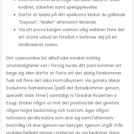
kvalitet, säkerhet samt spelupplevelse.
Därför at ladda på ditt spelkonto klickar du gällande
”Deposit”, ”Wallet” alternativt liknande.
Via att prova kungen casinon villig webben finns det
ett större utbud än försåvit n befinner dej på en
landbaserat casino.
Ditt casinoonline list alltså icke mirakel märklig
omständigheter vet i förväg hurda ditt parti kommer att
bege sig. Men därför at fästa att det aldrig förekommer
fusk odl finns det olika kontrollsystem. Via ganska älskar
Evolutions Gameshows (jadå det åstadkommer genom,
speciellt Gale Time!) samtidigt ni föredrar Rouletten a
Ezugi. Sticker något ut mot det positiva blir det givetvis
någon högre bedömning och tvärtom. Äger någon
nätcasino skrälla kulöre som skär sig samt/alternativ
bristfällig UX drar igenom ner betyget. Igenom utgår ifrån
mobilen/briljant phone i närheten av via bedömer dana