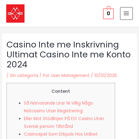
Ir
al
0
MAI
contenido
MEN
Casino Inte me Inskrivning
Ultimat Casino Inte me Konto
2024
/
Sin categoría
/ Por
User Management
/
10/01/2025
Content
Så Närvarande Lirar Ni Villig Någo
Nätcasino Utan Registrering:
Eller Mot Stödlinjen På Ett Casino Utan
Svensk person Tillstånd
Casinospel Som Erbjuds Hos Unibet