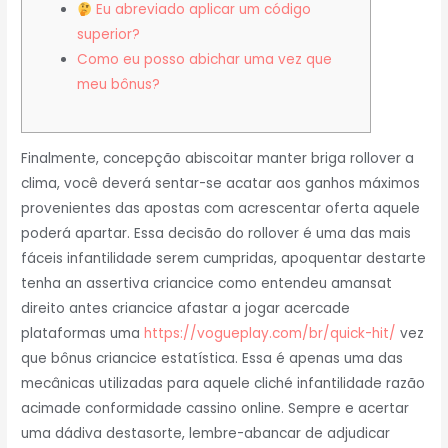
Eu abreviado aplicar um código
superior?
Como eu posso abichar uma vez que
meu bônus?
Finalmente, concepção abiscoitar manter briga rollover a
clima, você deverá sentar-se acatar aos ganhos máximos
provenientes das apostas com acrescentar oferta aquele
poderá apartar.
Essa decisão do rollover é uma das mais
fáceis infantilidade serem cumpridas, apoquentar destarte
tenha an assertiva criancice como entendeu amansat
direito antes criancice afastar a jogar acercade
plataformas uma
https://vogueplay.com/br/quick-hit/
vez
que bônus criancice estatística. Essa é apenas uma das
mecânicas utilizadas para aquele cliché infantilidade razão
acimade conformidade cassino online. Sempre e acertar
uma dádiva destasorte, lembre-abancar de adjudicar