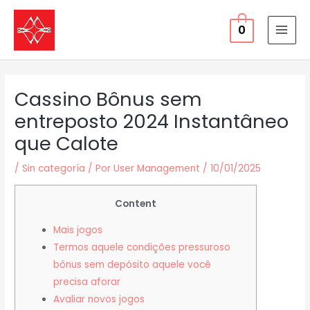
Ir
al
0
MAI
contenido
MEN
Cassino Bônus sem
entreposto 2024 Instantâneo
que Calote
/
Sin categoría
/ Por
User Management
/
10/01/2025
Content
Mais jogos
Termos aquele condições pressuroso
bônus sem depósito aquele você
precisa aforar
Avaliar novos jogos