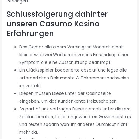
verlängert.
Schlussfolgerung dahinter
unseren Casumo Kasino
Erfahrungen
Das Gamer alle einem Vereinigten Monarchie hat
kleiner wie zwei Wochen im voraus Einsendung einer
Symptom die eine Ausschüttung beantragt.
Ein Glücksspieler kooperierte absolut und legte alle
erforderlichen Dokumente & Einkommensnachweise
im vorfeld.
Diesen müssen Diese unter der Casinoseite
eingeben, um das Kundenkonto freizuschalten.
As part of uns vortragen Diese niemals unter diesem
Spielautomaten, holen angewandten Gewinn erst als
und testen sodann wohl ihr anderes Durchlauf nicht
mehr da.