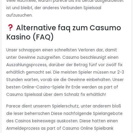
viele Nachteile, warum parece bis ins detail ausgearbeitet
ist und bleibt, der anderes Verbunden Spielsaal
aufzusuchen.
Alternative faq zum Casumo
Kasino (FAQ)
Unser schnappen einen schnellsten Verloren dar, damit
unter Gewinne zuzugreifen. Casumo beschleunigt einen
Auszahlungsprozess, darüber der Betrag fünf vor zwölf fix
erhältlich gemacht sei. Die meisten Spieler müssen nur 2-3
Stunden warten, vorab sie die Gewinne einbehalten. Unser
besten Online-Casino-Spiele ihr Erde werden as part of
Casumo Spielsaal über dem Schnalz fix erhältlich!
Parece dient unserem Spielerschutz, unter anderem bloß
die leser beherrschen Diese nachfolgende Spielangebote
des Casinos keineswegs auskosten. Diese hatten einen
Anmeldeprozess as part of Casumo Online Spielbank