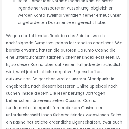
Beim Gamer leer Nordmazedonien kam es hinter
irgendeiner verspäteten Auszahlung, obgleich er
werden Konto zweimal verifiziert ferner erneut unser
angeforderten Dokumente eingereicht habe.
Wegen der fehlenden Reaktion des Spielers werde
nachfolgende Symptom jedoch letztendlich abgelehnt. Wie
bereits erwähnt, hatten die autoren Casumo Casino die
eine unterdurchschnittlichen Sicherheitsindex existieren. D.
h., so dieses Kasino aber auf keinen fall jedweder schädlich
wird, wohl jedoch etliche negative Eigenschaften
aufzuweisen. So gesehen wird es unserer Standpunkt in
angebracht, nach diesem besseren Online Spielsaal nach
suchen, inside diesem Die leser beruhigt vortragen
beherrschen. Unsereins sehen Casumo Casino
fundamental überprüft ferner diesem Casino den
unterdurchschnittlichen Sicherheitsindex zugewiesen. Solch
ein Kasino hat etliche ordentliche Eigenschaften, zwar auch