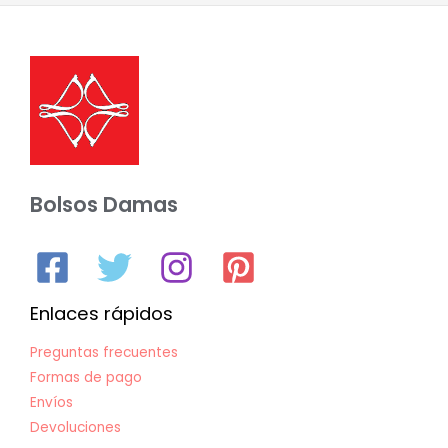
Bolsos Damas
Enlaces rápidos
Preguntas frecuentes
Formas de pago
Envíos
Devoluciones