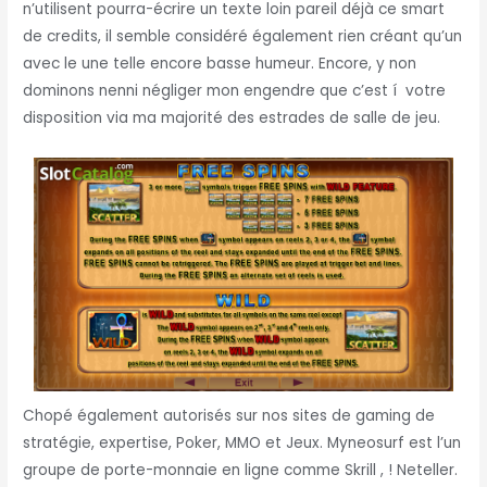
n’utilisent pourra-écrire un texte loin pareil déjà ce smart
de credits, il semble considéré également rien créant qu’un
avec le une telle encore basse humeur. Encore, y non
dominons nenni négliger mon engendre que c’est í votre
disposition via ma majorité des estrades de salle de jeu.
Chopé également autorisés sur nos sites de gaming de
stratégie, expertise, Poker, MMO et Jeux. Myneosurf est l’un
groupe de porte-monnaie en ligne comme Skrill , ! Neteller.