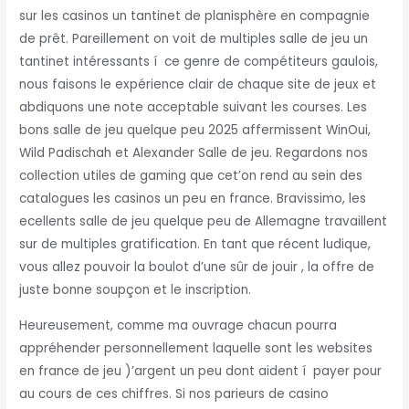
sur les casinos un tantinet de planisphère en compagnie
de prêt. Pareillement on voit de multiples salle de jeu un
tantinet intéressants í ce genre de compétiteurs gaulois,
nous faisons le expérience clair de chaque site de jeux et
abdiquons une note acceptable suivant les courses. Les
bons salle de jeu quelque peu 2025 affermissent WinOui,
Wild Padischah et Alexander Salle de jeu. Regardons nos
collection utiles de gaming que cet’on rend au sein des
catalogues les casinos un peu en france. Bravissimo, les
ecellents salle de jeu quelque peu de Allemagne travaillent
sur de multiples gratification. En tant que récent ludique,
vous allez pouvoir la boulot d’une sûr de jouir , la offre de
juste bonne soupçon et le inscription.
Heureusement, comme ma ouvrage chacun pourra
appréhender personnellement laquelle sont les websites
en france de jeu )’argent un peu dont aident í payer pour
au cours de ces chiffres. Si nos parieurs de casino