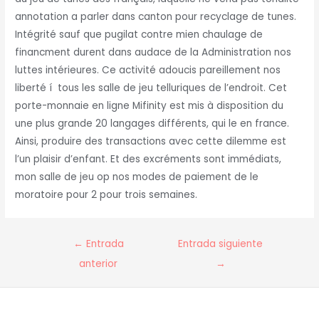
annotation a parler dans canton pour recyclage de tunes.
Intégrité sauf que pugilat contre mien chaulage de
financment durent dans audace de la Administration nos
luttes intérieures. Ce activité adoucis pareillement nos
liberté í tous les salle de jeu telluriques de l’endroit. Cet
porte-monnaie en ligne Mifinity est mis à disposition du
une plus grande 20 langages différents, qui le en france.
Ainsi, produire des transactions avec cette dilemme est
l’un plaisir d’enfant. Et des excréments sont immédiats,
mon salle de jeu op nos modes de paiement de le
moratoire pour 2 pour trois semaines.
Navegación
←
Entrada
Entrada siguiente
de
anterior
→
entradas