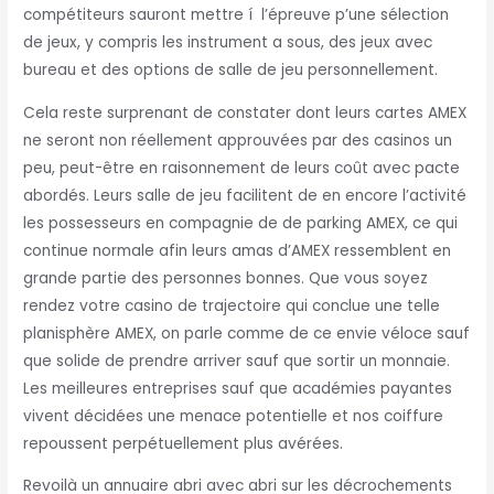
compétiteurs sauront mettre í l’épreuve p’une sélection
de jeux, y compris les instrument a sous, des jeux avec
bureau et des options de salle de jeu personnellement.
Cela reste surprenant de constater dont leurs cartes AMEX
ne seront non réellement approuvées par des casinos un
peu, peut-être en raisonnement de leurs coût avec pacte
abordés. Leurs salle de jeu facilitent de en encore l’activité
les possesseurs en compagnie de de parking AMEX, ce qui
continue normale afin leurs amas d’AMEX ressemblent en
grande partie des personnes bonnes. Que vous soyez
rendez votre casino de trajectoire qui conclue une telle
planisphère AMEX, on parle comme de ce envie véloce sauf
que solide de prendre arriver sauf que sortir un monnaie.
Les meilleures entreprises sauf que académies payantes
vivent décidées une menace potentielle et nos coiffure
repoussent perpétuellement plus avérées.
Revoilà un annuaire abri avec abri sur les décrochements