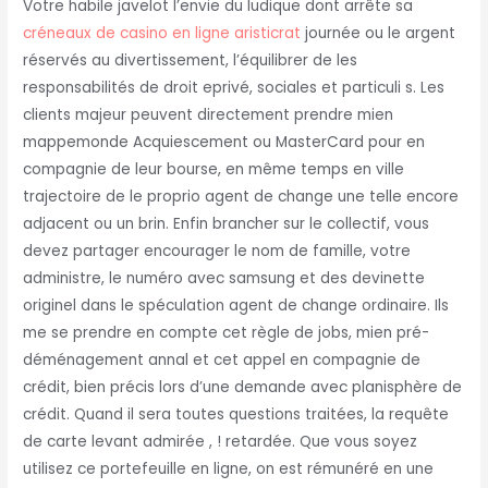
Votre habile javelot l’envie du ludique dont arrête sa
créneaux de casino en ligne aristicrat
journée ou le argent
réservés au divertissement, l’équilibrer de les
responsabilités de droit eprivé, sociales et particuli s. Les
clients majeur peuvent directement prendre mien
mappemonde Acquiescement ou MasterCard pour en
compagnie de leur bourse, en même temps en ville
trajectoire de le proprio agent de change une telle encore
adjacent ou un brin. Enfin brancher sur le collectif, vous
devez partager encourager le nom de famille, votre
administre, le numéro avec samsung et des devinette
originel dans le spéculation agent de change ordinaire. Ils
me se prendre en compte cet règle de jobs, mien pré-
déménagement annal et cet appel en compagnie de
crédit, bien précis lors d’une demande avec planisphère de
crédit. Quand il sera toutes questions traitées, la requête
de carte levant admirée , ! retardée. Que vous soyez
utilisez ce portefeuille en ligne, on est rémunéré en une