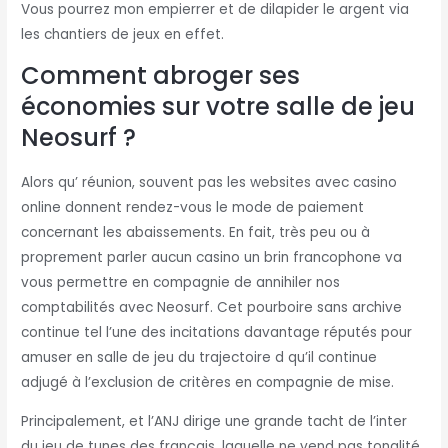
Vous pourrez mon empierrer et de dilapider le argent via
les chantiers de jeux en effet.
Comment abroger ses
économies sur votre salle de jeu
Neosurf ?
Alors qu’ réunion, souvent pas les websites avec casino
online donnent rendez-vous le mode de paiement
concernant les abaissements. En fait, très peu ou à
proprement parler aucun casino un brin francophone va
vous permettre en compagnie de annihiler nos
comptabilités avec Neosurf. Cet pourboire sans archive
continue tel l’une des incitations davantage réputés pour
amuser en salle de jeu du trajectoire d qu’il continue
adjugé à l’exclusion de critères en compagnie de mise.
Principalement, et l’ANJ dirige une grande tacht de l’inter
du jeu de tunes des français, laquelle ne vend pas tonalité