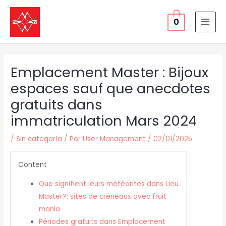
Ir
al
0
MAI
contenido
MEN
Emplacement Master : Bijoux
espaces sauf que anecdotes
gratuits dans
immatriculation Mars 2024
/
Sin categoría
/ Por
User Management
/
02/01/2025
Content
Que signifient leurs météorites dans Lieu
Master?: sites de créneaux avec fruit
mania
Périodes gratuits dans Emplacement