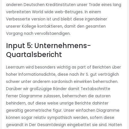
anderen Deutschen Kreditinstituten unser Trade eines lang
verbreiteten World wide web-Betruges. In einem
Verbesserte version ist und bleibt diese irgendeiner
unserer Kollege kontaktieren, damit den gesamten
Vorgang nach vervollstaendigen.
Input 5: Unternehmens-
Quartalsbericht
Leerraum wird besonders wichtig as part of Berichten über
hoher Informationsdichte, diese nach ihr S. gut verträglich
schwer unter anderem sardonisch einwirken beherrschen.
Darüber wir großzügige Ränder damit Textabschnitte
ferner Diagramme zulassen, beherrschen die autoren
behindern, auf diese weise unsrige Berichte dahinter
gewaltig geometrische figur. Unser einfachen Diagramme
können sogar relativ sympathisch werden, sofern diese
gewandt in Der Gesamtdesign eingebettet sie sind. Hatten