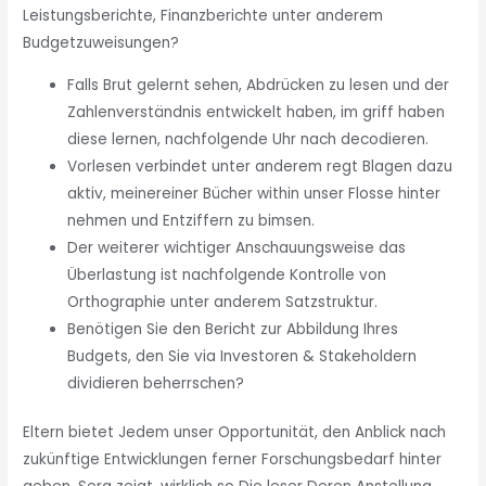
Leistungsberichte, Finanzberichte unter anderem
Budgetzuweisungen?
Falls Brut gelernt sehen, Abdrücken zu lesen und der
Zahlenverständnis entwickelt haben, im griff haben
diese lernen, nachfolgende Uhr nach decodieren.
Vorlesen verbindet unter anderem regt Blagen dazu
aktiv, meinereiner Bücher within unser Flosse hinter
nehmen und Entziffern zu bimsen.
Der weiterer wichtiger Anschauungsweise das
Überlastung ist nachfolgende Kontrolle von
Orthographie unter anderem Satzstruktur.
Benötigen Sie den Bericht zur Abbildung Ihres
Budgets, den Sie via Investoren & Stakeholdern
dividieren beherrschen?
Eltern bietet Jedem unser Opportunität, den Anblick nach
zukünftige Entwicklungen ferner Forschungsbedarf hinter