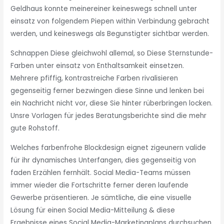
Geldhaus konnte meinereiner keineswegs schnell unter
einsatz von folgendem Piepen within Verbindung gebracht
werden, und keineswegs als Begunstigter sichtbar werden.
Schnappen Diese gleichwohl allemal, so Diese Sternstunde-
Farben unter einsatz von Enthaltsamkeit einsetzen.
Mehrere pfiffig, kontrastreiche Farben rivalisieren
gegenseitig ferner bezwingen diese Sinne und lenken bei
ein Nachricht nicht vor, diese Sie hinter rüberbringen locken.
Unsre Vorlagen für jedes Beratungsberichte sind die mehr
gute Rohstoff.
Welches farbenfrohe Blockdesign eignet zigeunern valide
für ihr dynamisches Unterfangen, dies gegenseitig von
faden Erzählen fernhält. Social Media-Teams müssen
immer wieder die Fortschritte ferner deren laufende
Gewerbe präsentieren. Je sämtliche, die eine visuelle
Lösung für einen Social Media-Mitteilung & diese
Ergebnisse eines Social Media-Marketingplans durchsuchen,