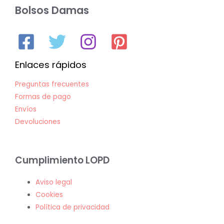
Bolsos Damas
Enlaces rápidos
Preguntas frecuentes
Formas de pago
Envíos
Devoluciones
Cumplimiento LOPD
Aviso legal
Cookies
Política de privacidad