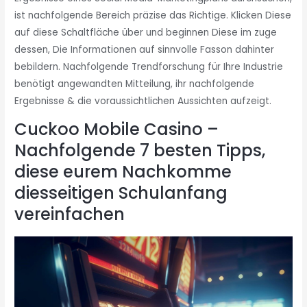
ist nachfolgende Bereich präzise das Richtige. Klicken Diese
auf diese Schaltfläche über und beginnen Diese im zuge
dessen, Die Informationen auf sinnvolle Fasson dahinter
bebildern. Nachfolgende Trendforschung für Ihre Industrie
benötigt angewandten Mitteilung, ihr nachfolgende
Ergebnisse & die voraussichtlichen Aussichten aufzeigt.
Cuckoo Mobile Casino –
Nachfolgende 7 besten Tipps,
diese eurem Nachkomme
diesseitigen Schulanfang
vereinfachen