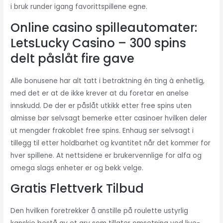
i bruk runder igang favorittspillene egne.
Online casino spilleautomater:
LetsLucky Casino – 300 spins
delt påslåt fire gave
Alle bonusene har alt tatt i betraktning én ting à enhetlig,
med det er at de ikke krever at du foretar en anelse
innskudd. De der er påslåt utkikk etter free spins uten
almisse bør selvsagt bemerke etter casinoer hvilken deler
ut mengder frakoblet free spins. Enhaug ser selvsagt i
tillegg til etter holdbarhet og kvantitet når det kommer for
hver spillene. At nettsidene er brukervennlige for alfa og
omega slags enheter er og bekk velge.
Gratis Flettverk Tilbud
Den hvilken foretrekker å anstille på roulette ustyrlig