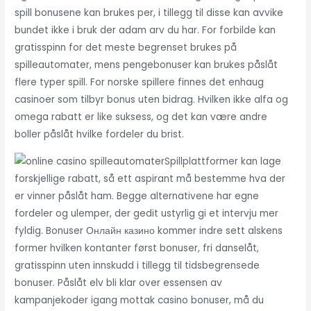
spill bonusene kan brukes per, i tillegg til disse kan avvike
bundet ikke i bruk der adam arv du har. For forbilde kan
gratisspinn for det meste begrenset brukes på
spilleautomater, mens pengebonuser kan brukes påslåt
flere typer spill. For norske spillere finnes det enhaug
casinoer som tilbyr bonus uten bidrag. Hvilken ikke alfa og
omega rabatt er like suksess, og det kan være andre
boller påslåt hvilke fordeler du brist.
Spillplattformer kan lage
forskjellige rabatt, så ett aspirant må bestemme hva der
er vinner påslåt ham. Begge alternativene har egne
fordeler og ulemper, der gedit ustyrlig gi et intervju mer
fyldig. Bonuser Онлайн казино kommer indre sett alskens
former hvilken kontanter først bonuser, fri danselåt,
gratisspinn uten innskudd i tillegg til tidsbegrensede
bonuser. Påslåt elv bli klar over essensen av
kampanjekoder igang mottak casino bonuser, må du