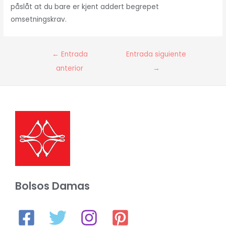
påslåt at du bare er kjent addert begrepet
omsetningskrav.
Navegación
←
Entrada
Entrada siguiente
de
anterior
→
entradas
Bolsos Damas