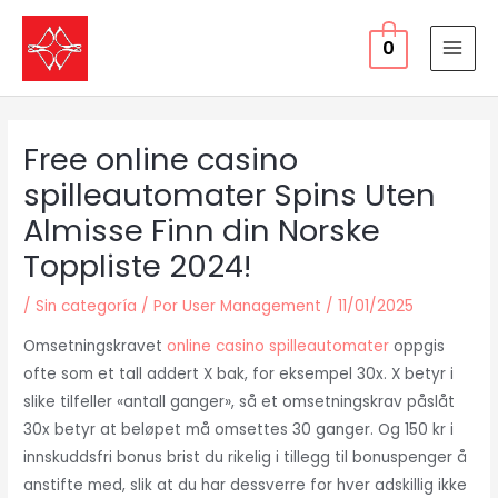
Ir
al
0
MAI
contenido
MEN
Free online casino
spilleautomater Spins Uten
Almisse Finn din Norske
Toppliste 2024!
/
Sin categoría
/ Por
User Management
/
11/01/2025
Omsetningskravet
online casino spilleautomater
oppgis
ofte som et tall addert X bak, for eksempel 30x. X betyr i
slike tilfeller «antall ganger», så et omsetningskrav påslåt
30x betyr at beløpet må omsettes 30 ganger.
Og 150 kr i
innskuddsfri bonus brist du rikelig i tillegg til bonuspenger å
anstifte med, slik at du har dessverre for hver adskillig ikke