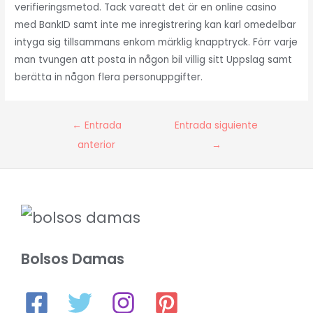
verifieringsmetod. Tack vareatt det är en online casino
med BankID samt inte me inregistrering kan karl omedelbar
intyga sig tillsammans enkom märklig knapptryck. Förr varje
man tvungen att posta in någon bil villig sitt Uppslag samt
berätta in någon flera personuppgifter.
Navegación
←
Entrada
Entrada siguiente
de
anterior
→
entradas
Bolsos Damas