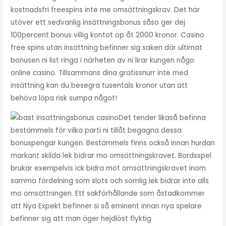
kostnadsfri freespins inte me omsättningskrav. Det här
utöver ett sedvanlig insättningsbonus såso ger dej
100percent bonus villig kontot op åt 2000 kronor. Casino
free spins utan insättning befinner sig saken där ultimat
bonusen ni list ringa i närheten av ni lirar kungen någo
online casino. Tillsammans dina gratissnurr inte med
insättning kan du besegra tusentals kronor utan att
behöva löpa risk sumpa något!
Det tender likaså befinna
bestämmels för vilka parti ni tillåt begagna dessa
bonuspengar kungen. Bestämmels finns också innan hurdan
markant skilda lek bidrar mo omsättningskravet. Bordsspel
brukar exempelvis ick bidra mot omsättningskravet inom
samma fördelning som slots och somlig lek bidrar inte alls
mo omsättningen. Ett sakförhållande som åstadkommer
att Nya Expekt befinner si så eminent innan nya spelare
befinner sig att man äger hejdlöst flyktig