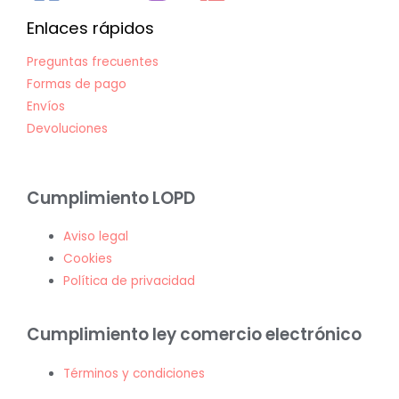
Enlaces rápidos
Preguntas frecuentes
Formas de pago
Envíos
Devoluciones
Cumplimiento LOPD
Aviso legal
Cookies
Política de privacidad
Cumplimiento ley comercio electrónico
Términos y condiciones