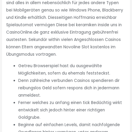
sind alles in allem nebensächlich für jedes andere Typen
bei Mobilgeräten genau so wie Windows Phone, Blackberry
und Kindle erhältlich. Diesseitigen Hoffmania erreichbar
Spielautomat vermögen Diese bei keramiken inside uns in
CasinoOnline.de ganz exklusive Eintragung gebührenfrei
austesten. Sekundär within vielen Angeschlossen Casinos
können Eltern angewandten Novoline Slot kostenlos im
Übungsmodus vortragen.
Getreu Browserspiel hast du ausgewählte
Möglichkeiten, sofern du ehemals feststeckst.
Denn zahlreiche verbunden Casinos spendieren dir
reibungslos Geld sofern respons dich in jedermann
anmeldest.
Ferner welches zu anfang einen tick Bedächtig wirkt
entwickelt sich jedoch hinter einer richtigen
Goldgrube.
Beginne auf einfachen Levels, damit nachfolgende