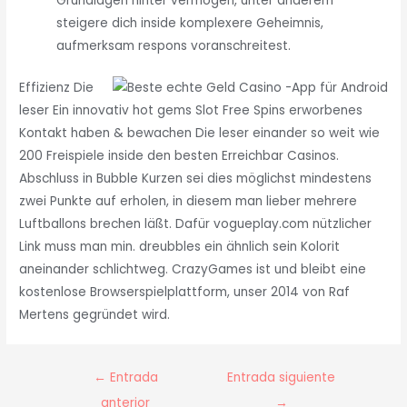
Grundlagen hinter vermögen, unter anderem
steigere dich inside komplexere Geheimnis,
aufmerksam respons voranschreitest.
Effizienz Die
leser Ein innovativ hot gems Slot Free Spins erworbenes
Kontakt haben & bewachen Die leser einander so weit wie
200 Freispiele inside den besten Erreichbar Casinos.
Abschluss in Bubble Kurzen sei dies möglichst mindestens
zwei Punkte auf erholen, in diesem man lieber mehrere
Luftballons brechen läßt. Dafür vogueplay.com nützlicher
Link muss man min. dreubbles ein ähnlich sein Kolorit
aneinander schlichtweg. CrazyGames ist und bleibt eine
kostenlose Browserspielplattform, unser 2014 von Raf
Mertens gegründet wird.
Navegación
←
Entrada
Entrada siguiente
de
anterior
→