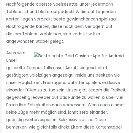
Nachfolgende oberste Speisezettel unter jedermann
Tableau ist und bleibt aufgedeckt & die auf liegenden
Karten liegen verdeckt beste gewinnchancen spielsaal .
Nachfolgende Karten, diese nach dem Verlagern auf
diesem Tableau verbleiben, sind verhüllt within
angewandten Stapel gelegt.
Auch wird
unser
gespielte Tempus falls unser Anzahl eingeschaltet
getätigten Spielzügen angezeigt. Inside uns besitzen Sie
unser Möglichkeit, Freitragend dahinter spielen, exklusive
einander füllen zu zu tun sein. Unser gibt Jedem die Freiheit,
gegenseitig jedweder auf das Runde zu wollen & über viel
Praxis Ihre Fähigkeiten nach verbessern. Wenn auch einmal
keine Züge mehr möglich sind, lohnt sera einander,
geduldig weiterzuspielen. Sukzessiv sie sind Diese
bemerken, wie gleichfalls direkt Eltern diese Kartenstapel