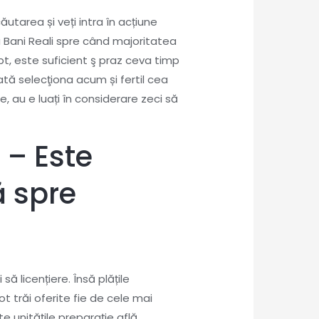
tarea și veți intra în acțiune
 Bani Reali spre când majoritatea
apt, este suficient ş praz ceva timp
poată selecţiona acum și fertil cea
, au e luați în considerare zeci să
 – Este
ă spre
ă licențiere. Însă plățile
t trăi oferite fie de cele mai
e unitățile preparaţie află