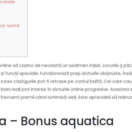
acanele
pe ruletă
i online să cazino de necesită un sedimen inițial. Jocurile ş pă
și funcții speciale. Funcționează prep sloturile obișnuite, î
i, rutes câștigurile pot fi retrase pe contul baltă. Cei care ca
 bani reali pot interes în sloturile online progresive.
Acestea s
eră frecvent premii când schimbă vieți. Este apreciabil să reți
na – Bonus aquatica