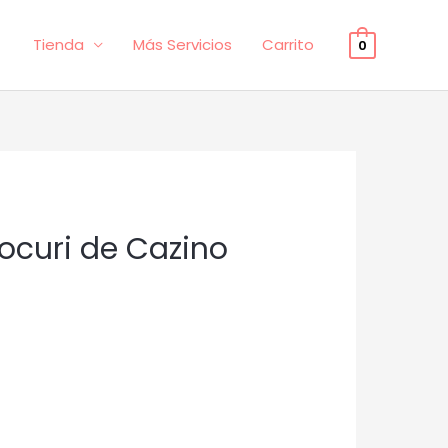
Tienda
Más Servicios
Carrito
0
ocuri de Cazino