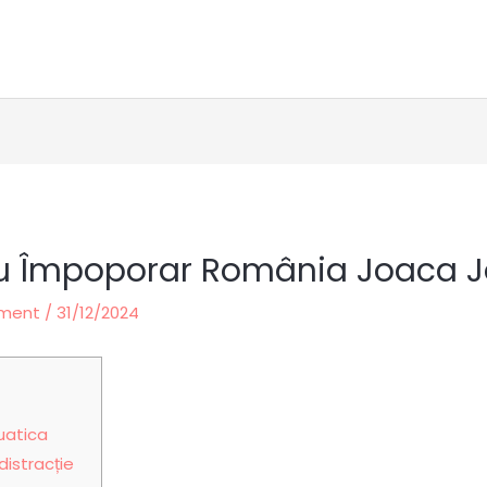
ou Împoporar România Joaca J
ement
/
31/12/2024
uatica
distracție