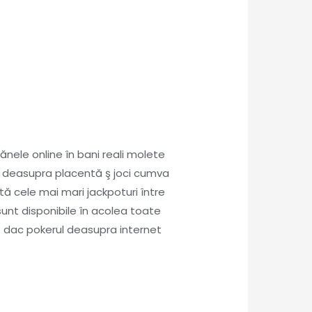
cănele online în bani reali molete
nsă deasupra placentă ş joci cumva
ută cele mai mari jackpoturi între
unt disponibile în acolea toate
nut dac pokerul deasupra internet