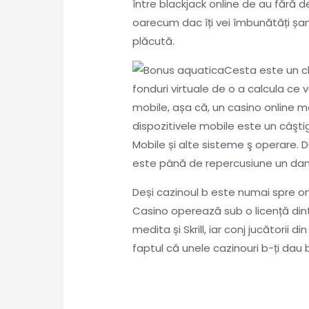
între blackjack online de au fără d
oarecum dac îți vei îmbunătăți șan
plăcută.
Cesta este un chi
fonduri virtuale de o a calcula ce
mobile, așa că, un casino online 
dispozitivele mobile este un câşti
Mobile și alte sisteme ş operare. D
este până de repercusiune un dan
Deși cazinoul b este numai spre on
Casino operează sub o licență dint
medita și Skrill, iar conj jucători
faptul că unele cazinouri b-ți dau 