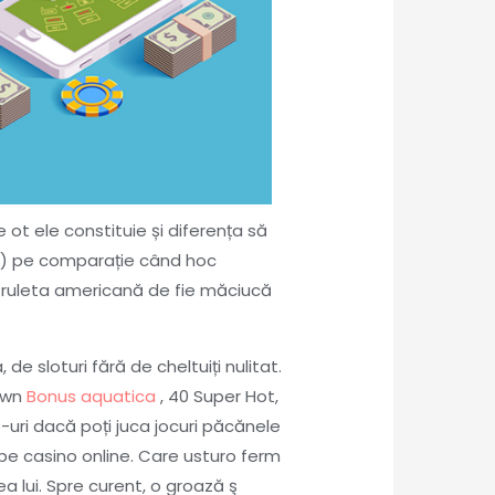
 ot ele constituie și diferența să
6%) pe comparație când hoc
 ruleta americană de fie măciucă
de sloturi fără de cheltuiți nulitat.
rown
Bonus aquatica
, 40 Super Hot,
e-uri dacă poți juca jocuri păcănele
e pe casino online. Care usturo ferm
a lui. Spre curent, o groază ş