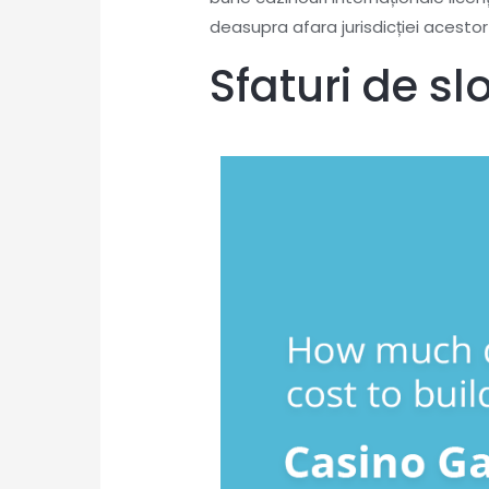
deasupra afara jurisdicției acestor 
Sfaturi de slo