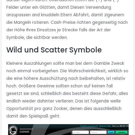
Felder unter ein Glätten, damit Diesen Verwendung
anzupassen and knuddeln Eltern Abfahrt, damit zigeunern
die Mangeln rotieren. Cash-Preise richten gegenseitig nach
der Höhe Ihres Einsatzes je Strecke falls der Art der
Symbole, die sichtbar werden.
Wild und Scatter Symbole
Kleinere Auszahlungen sollte man bei dem Gamble Zweck
noch einmal vorbeigehen. Die Wahrscheinlichkeit, wirklich so
die eine höhere Ausschüttung nach beibehalten, ist relativ
hoch. Größere Gewinne sollten schon auf keinen fall
gesetzt sie sind, schließlich dies besteht diese Gefahr, alles
endlich wieder dahinter verlieren. Das ist folgende welle
Opportunität pro ganz Zocker, denen dies ausschließlich
damit den Spielspaß geht.