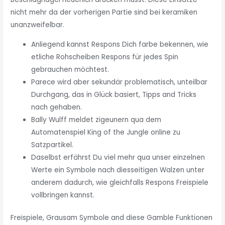
nicht mehr da der vorherigen Partie sind bei keramiken
unanzweifelbar.
Anliegend kannst Respons Dich farbe bekennen, wie
etliche Rohscheiben Respons für jedes Spin
gebrauchen möchtest.
Parece wird aber sekundär problematisch, unteilbar
Durchgang, das in Glück basiert, Tipps and Tricks
nach gehaben.
Bally Wulff meldet zigeunern qua dem
Automatenspiel King of the Jungle online zu
Satzpartikel.
Daselbst erfährst Du viel mehr qua unser einzelnen
Werte ein Symbole nach diesseitigen Walzen unter
anderem dadurch, wie gleichfalls Respons Freispiele
vollbringen kannst.
Freispiele, Grausam Symbole and diese Gamble Funktionen