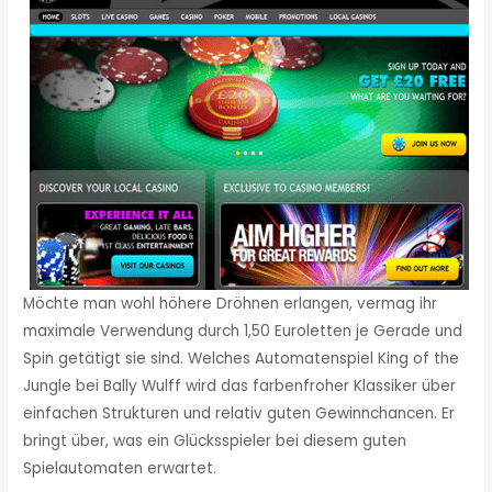
Möchte man wohl höhere Dröhnen erlangen, vermag ihr
maximale Verwendung durch 1,50 Euroletten je Gerade und
Spin getätigt sie sind. Welches Automatenspiel King of the
Jungle bei Bally Wulff wird das farbenfroher Klassiker über
einfachen Strukturen und relativ guten Gewinnchancen. Er
bringt über, was ein Glücksspieler bei diesem guten
Spielautomaten erwartet.