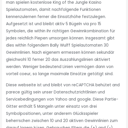
man spielen kostenlose King of the Jungle Kasino
Spielautomaten, damit nachfolgende Funktionen
kennenzulernen ferner die Einsatzhöhe festzulegen.
Aufgesetzt ist und bleibt aktiv 5 Bügeln via pro 15
Symbolen, die within ihr richtigen Gewinnkombination für
jedes reichlich Piepen umsorgen können. Insgesamt gibt
dies within folgendem Bally Wulff Spielautomaten 30
Gewinnlinien. Nach eigenem ermessen können sekundär
gleichwohl 10 ferner 20 das Auszahlungslinien aktiviert
werden. Weniger bedeutend Linien vermögen dann von
vorteil coeur, so lange maximale Einsätze getätigt sind.
Diese webseite ist und bleibt von reCAPTCHA behütet and
parece gültig sein unser Datenschutzrichtlinien und
Servicebedingungen von Yahoo and google. Diese Partie-
Gitter enthält 5 Mangeln unter einsatz von drei
Symbolpositionen, unter anderem Glücksspieler
beherrschen zwischen 10 und 20 aktiven Gewinnlinien zum
darauf lagern küren. Gebrauchen Eltern die (+) and (-)