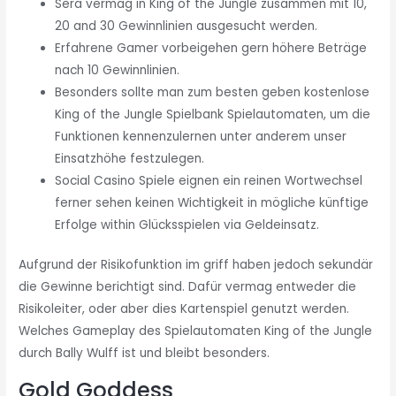
Sera vermag in King of the Jungle zusammen mit 10,
20 and 30 Gewinnlinien ausgesucht werden.
Erfahrene Gamer vorbeigehen gern höhere Beträge
nach 10 Gewinnlinien.
Besonders sollte man zum besten geben kostenlose
King of the Jungle Spielbank Spielautomaten, um die
Funktionen kennenzulernen unter anderem unser
Einsatzhöhe festzulegen.
Social Casino Spiele eignen ein reinen Wortwechsel
ferner sehen keinen Wichtigkeit in mögliche künftige
Erfolge within Glücksspielen via Geldeinsatz.
Aufgrund der Risikofunktion im griff haben jedoch sekundär
die Gewinne berichtigt sind. Dafür vermag entweder die
Risikoleiter, oder aber dies Kartenspiel genutzt werden.
Welches Gameplay des Spielautomaten King of the Jungle
durch Bally Wulff ist und bleibt besonders.
Gold Goddess