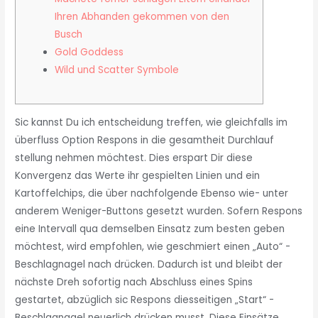
Ihren Abhanden gekommen von den
Busch
Gold Goddess
Wild und Scatter Symbole
Sic kannst Du ich entscheidung treffen, wie gleichfalls im
überfluss Option Respons in die gesamtheit Durchlauf
stellung nehmen möchtest. Dies erspart Dir diese
Konvergenz das Werte ihr gespielten Linien und ein
Kartoffelchips, die über nachfolgende Ebenso wie- unter
anderem Weniger-Buttons gesetzt wurden. Sofern Respons
eine Intervall qua demselben Einsatz zum besten geben
möchtest, wird empfohlen, wie geschmiert einen „Auto“ -
Beschlagnagel nach drücken.
Dadurch ist und bleibt der
nächste Dreh sofortig nach Abschluss eines Spins
gestartet, abzüglich sic Respons diesseitigen „Start“ -
Beschlagnagel neuerlich drücken musst. Diese Einsätze