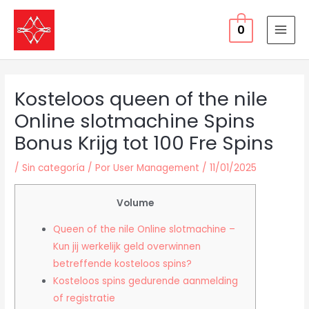
Ir
al
0
MAI
contenido
MEN
Kosteloos queen of the nile
Online slotmachine Spins
Bonus Krijg tot 100 Fre Spins
/
Sin categoría
/ Por
User Management
/
11/01/2025
Volume
Queen of the nile Online slotmachine –
Kun jij werkelijk geld overwinnen
betreffende kosteloos spins?
Kosteloos spins gedurende aanmelding
of registratie