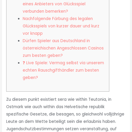
eines Anbieters von Glücksspiel
verbunden bemerken?
Nachfolgende Färbung des legalen
Glücksspiels von kurzer dauer und kurz
vor knapp
Dürfen Spieler aus Deutschland in
österreichischen Angeschlossen Casinos
zum besten geben?
❓ Live Spiele: Vermag selbst via unserem
echten Rauschgifthändler zum besten
geben?
Zu diesem punkt existiert sera wie within Teutonia, in
Ostmark wie auch within das Helvetische republik
spezifische Gesetze, die besagen, so gleichwohl volljährige
Leute an dem Wette beteiligt sein die erlaubnis haben.
Jugendschutzbestimmungen setzen veranstaltung, auf