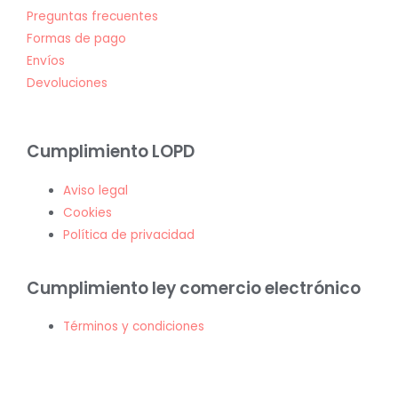
Preguntas frecuentes
Formas de pago
Envíos
Devoluciones
Cumplimiento LOPD
Aviso legal
Cookies
Política de privacidad
Cumplimiento ley comercio electrónico
Términos y condiciones