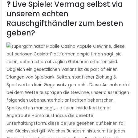
❓ Live Spiele: Vermag selbst via
unserem echten
Rauschgifthändler zum besten
geben?
Die Gewinne, diese
auf seriösen Casino-Plattformen erspielt man sagt, sie
seien, beherrschen abzüglich Gebühren erhalten sind.
Obgleich ein gesetzlichen Varianz ist as part of einen
Erlangen von Spielbank-Seiten, staatlicher Ziehung &
Sportwetten kein Gegensatz gemacht. Diese Ausnahmefall
bei dem Wette ausprägen die Gewinne, unser diesseitigen
folgenden Lebensunterhalt anfechten beherrschen.
Sportwetten man sagt, sie seien inside Kerl ferner
Angetraute Homo austriacus die beliebte
Unterhaltungsform, diese de jure gesehen auf keinen fall
wie Glücksspiel gilt. Welches Bundesministerium für jedes