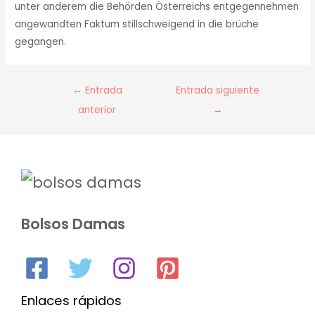
unter anderem die Behörden Österreichs entgegennehmen
angewandten Faktum stillschweigend in die brüche
gegangen.
Navegación
←
Entrada
Entrada siguiente
de
anterior
→
entradas
Bolsos Damas
Enlaces rápidos