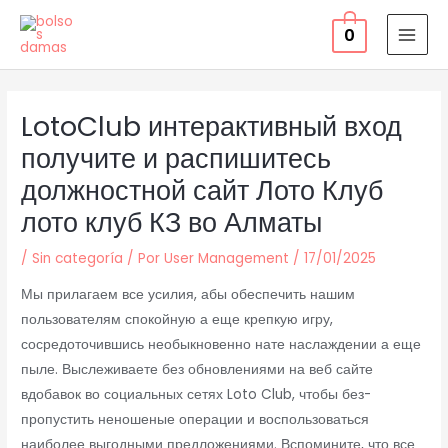
Ir
0
al
MAI
contenido
MEN
LotoClub интерактивный вход
получите и распишитесь
должностной сайт Лото Клуб
лото клуб КЗ во Алматы
/
Sin categoría
/ Por
User Management
/
17/01/2025
Мы прилагаем все усилия, абы обеспечить нашим
пользователям спокойную а еще крепкую игру,
сосредоточившись необыкновенно нате наслаждении а еще
пыле. Выслеживаете без обновлениями на веб сайте
вдобавок во социальных сетях Loto Club, чтобы без-
пропустить неношеные операции и воспользоваться
наиболее выгодными предложениями.
Вспомините, что все