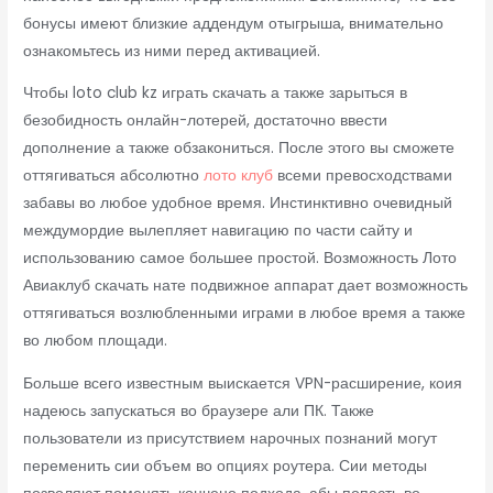
бонусы имеют близкие аддендум отыгрыша, внимательно
ознакомьтесь из ними перед активацией.
Чтобы loto club kz играть скачать а также зарыться в
безобидность онлайн-лотерей, достаточно ввести
дополнение а также обзакониться. После этого вы сможете
оттягиваться абсолютно
лото клуб
всеми превосходствами
забавы во любое удобное время. Инстинктивно очевидный
междумордие вылепляет навигацию по части сайту и
использованию самое большее простой. Возможность Лото
Авиаклуб скачать нате подвижное аппарат дает возможность
оттягиваться возлюбленными играми в любое время а также
во любом площади.
Больше всего известным выискается VPN-расширение, коия
надеюсь запускаться во браузере али ПК. Также
пользователи из присутствием нарочных познаний могут
переменить сии объем во опциях роутера. Сии методы