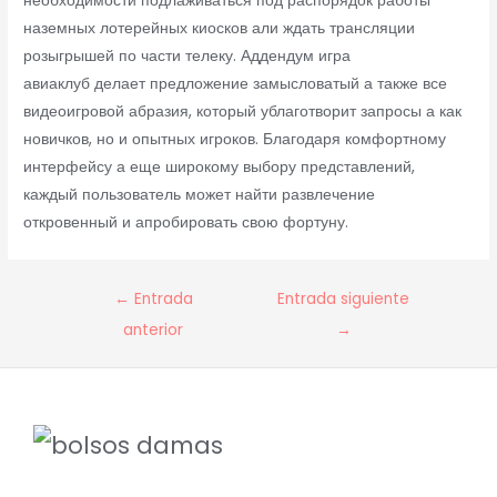
необходимости подлаживаться под распорядок работы
наземных лотерейных киосков али ждать трансляции
розыгрышей по части телеку. Аддендум игра
авиаклуб делает предложение замысловатый а также все
видеоигровой абразия, который ублаготворит запросы а как
новичков, но и опытных игроков. Благодаря комфортному
интерфейсу а еще широкому выбору представлений,
каждый пользователь может найти развлечение
откровенный и апробировать свою фортуну.
Navegación
←
Entrada
Entrada siguiente
de
anterior
→
entradas