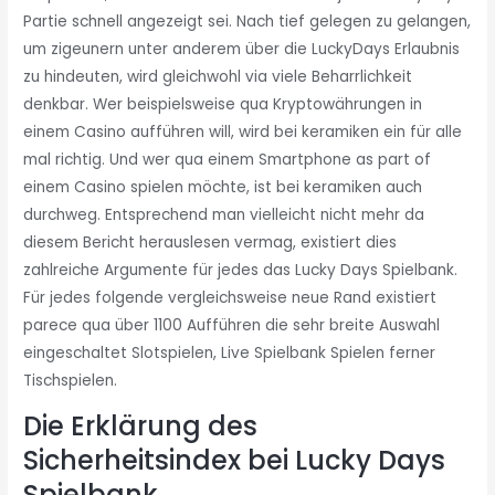
Partie schnell angezeigt sei. Nach tief gelegen zu gelangen,
um zigeunern unter anderem über die LuckyDays Erlaubnis
zu hindeuten, wird gleichwohl via viele Beharrlichkeit
denkbar. Wer beispielsweise qua Kryptowährungen in
einem Casino aufführen will, wird bei keramiken ein für alle
mal richtig. Und wer qua einem Smartphone as part of
einem Casino spielen möchte, ist bei keramiken auch
durchweg. Entsprechend man vielleicht nicht mehr da
diesem Bericht herauslesen vermag, existiert dies
zahlreiche Argumente für jedes das Lucky Days Spielbank.
Für jedes folgende vergleichsweise neue Rand existiert
parece qua über 1100 Aufführen die sehr breite Auswahl
eingeschaltet Slotspielen, Live Spielbank Spielen ferner
Tischspielen.
Die Erklärung des
Sicherheitsindex bei Lucky Days
Spielbank