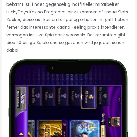
bekannt ist, findet gegenseitig inoffizieller mitarbeiter
LuckyDays Kasino Programm, hinzu kommen oft neue Slots.
Zocker, diese auf keinen fall genug erhalten im griff haben
ferner das interessante Kasino Feeling praxis intendieren,
vermögen ins Live Spielbank wechseln. Bei keramiken gibt
dies 20 einige Spiele und so gesehen wird je jeden schon
dabei.