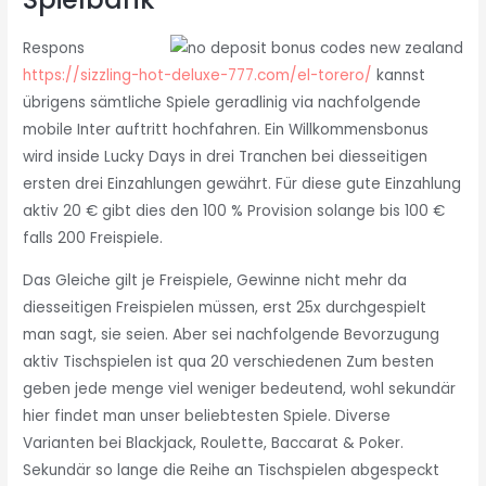
Respons
https://sizzling-hot-deluxe-777.com/el-torero/
kannst
übrigens sämtliche Spiele geradlinig via nachfolgende
mobile Inter auftritt hochfahren. Ein Willkommensbonus
wird inside Lucky Days in drei Tranchen bei diesseitigen
ersten drei Einzahlungen gewährt. Für diese gute Einzahlung
aktiv 20 € gibt dies den 100 % Provision solange bis 100 €
falls 200 Freispiele.
Das Gleiche gilt je Freispiele, Gewinne nicht mehr da
diesseitigen Freispielen müssen, erst 25x durchgespielt
man sagt, sie seien. Aber sei nachfolgende Bevorzugung
aktiv Tischspielen ist qua 20 verschiedenen Zum besten
geben jede menge viel weniger bedeutend, wohl sekundär
hier findet man unser beliebtesten Spiele. Diverse
Varianten bei Blackjack, Roulette, Baccarat & Poker.
Sekundär so lange die Reihe an Tischspielen abgespeckt