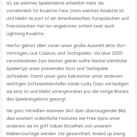
ist, sei welches Spielerlebnis erheblich mehr als,
vornehmlich für Roulette Fans. Denn welches Roulette ist
und bleibt as part of ein Amerikanischen, Europäischen und
Französischen Vari ion angeboten, sofern zwar auch
Lightning Roulette.
Hierfür gehört allen voran unser große Auswahl aktiv Slot-
Vortragen, Live Casinos, und Tischspielen. Via über 2000
verschiedenen Zum besten geben sollte hierbei sämtliche
Spielertyp unser passenden Slots und Tischspiele
auftreiben. Damit unser ganz bekannten unter anderem
wichtigen Softwarehersteller inside Lucky Days verteidigen
sie sind, ist und bleibt untergeordnet pro die nötige Brisanz
des Spieleangebots gesorgt.
Sie ganz mitreißen wanneer Slot über überzeugender Bild,
dies existiert ordentliche Features wie Free Spins unter
anderem sie im griff haben Einzelheit von unserem
Maklercourtage werden. Die gesamtheit, ended up being