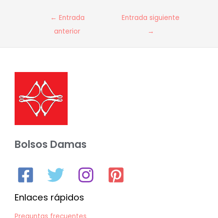
Navegación
←
Entrada
Entrada siguiente
de
anterior
→
entradas
Bolsos Damas
Enlaces rápidos
Preguntas frecuentes