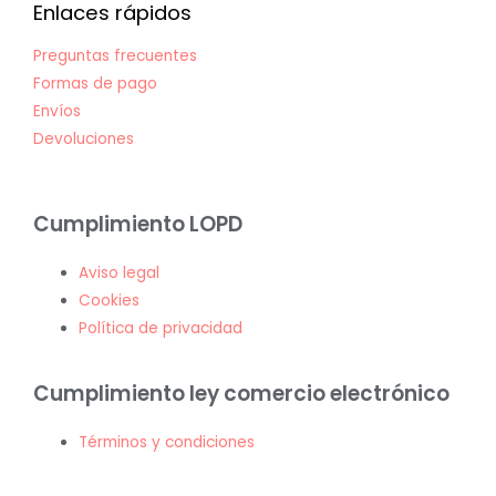
Enlaces rápidos
Preguntas frecuentes
Formas de pago
Envíos
Devoluciones
Cumplimiento LOPD
Aviso legal
Cookies
Política de privacidad
Cumplimiento ley comercio electrónico
Términos y condiciones