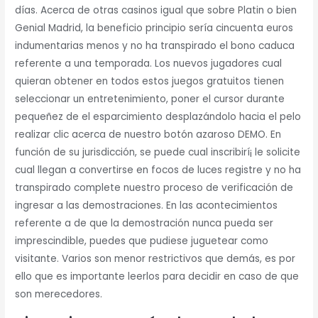
días. Acerca de otras casinos igual que sobre Platin o bien
Genial Madrid, la beneficio principio serí­a cincuenta euros
indumentarias menos y no ha transpirado el bono caduca
referente a una temporada. Los nuevos jugadores cual
quieran obtener en todos estos juegos gratuitos tienen
seleccionar un entretenimiento, poner el cursor durante
pequeñez de el esparcimiento desplazándolo hacia el pelo
realizar clic acerca de nuestro botón azaroso DEMO. En
función de su jurisdicción, se puede cual inscribirí¡ le solicite
cual llegan a convertirse en focos de luces registre y no ha
transpirado complete nuestro proceso de verificación de
ingresar a las demostraciones. En las acontecimientos
referente a de que la demostración nunca pueda ser
imprescindible, puedes que pudiese juguetear como
visitante. Varios son menor restrictivos que demás, es por
ello que es importante leerlos para decidir en caso de que
son merecedores.