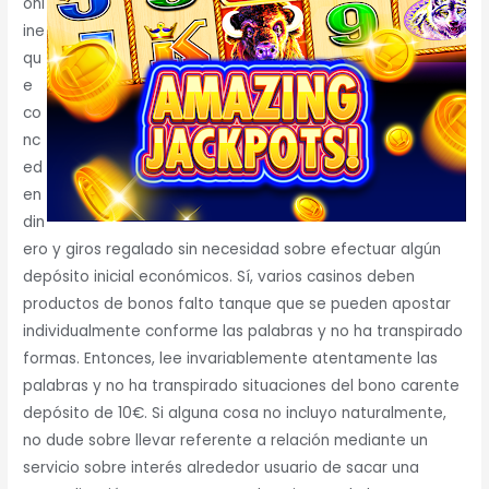
onl
ine
qu
e
co
nc
ed
en
din
ero y giros regalado sin necesidad sobre efectuar algún
depósito inicial económicos. Sí, varios casinos deben
productos de bonos falto tanque que se pueden apostar
individualmente conforme las palabras y no ha transpirado
formas. Entonces, lee invariablemente atentamente las
palabras y no ha transpirado situaciones del bono carente
depósito de 10€. Si alguna cosa no incluyo naturalmente,
no dude sobre llevar referente a relación mediante un
servicio sobre interés alrededor usuario de sacar una