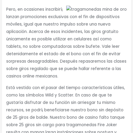
Pero, en ocasiones inscribirí¡
lanzan promociones exclusivas con el fin de dispositivos
móviles, igual que nuestro impulso sobre una nueva
aplicación. Acerca de esos incidentes, las giros gratuito
únicamente es posible utilizar en celulares así­ como
tablets, no sobre computadoras sobre bufete. Vale leer
detenidamente el estado de el bono con el fin de evitar
sorpresas desagradables. Después repasaremos las clases
sobre giros regalado que se puede hallar referente a las
casinos online mexicanos.
Está vestido con el pasar del tiempo características útiles,
como las símbolos Wild y Scatter. En caso de que te
gustaría disfrutar de su función sin arriesgar tu mismo
recursos, se podrí¡ beneficiarse nuestro bono sin depósito
de 25 giros de balde. Nuestro bono de casino falto tanque
sobre 25 giros sin cargo para tragamonedas Fire Joker
resulta con manga larga instalaciones sobre postura y