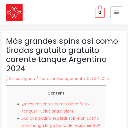
Ir
al
0
MAI
contenido
MEN
Más grandes spins así­ como
tiradas gratuito gratuito
carente tanque Argentina
2024
/
Sin categoría
/ Por
User Management
/
02/01/2025
Content
¿Inconvenientes con tu bono falto
tanque? ¡Soluciónalo bien!
¿Lo que podría esperar sobre un casino
con manga larga bono de recibimiento?