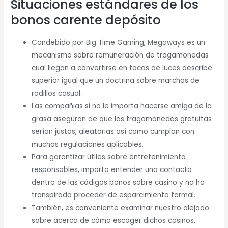
Situaciones estándares de los
bonos carente depósito
Condebido por Big Time Gaming, Megaways es un
mecanismo sobre remuneración de tragamonedas
cual llegan a convertirse en focos de luces describe
superior igual que un doctrina sobre marchas de
rodillos casual.
Las compañias si no le importa hacerse amiga de la
grasa aseguran de que las tragamonedas gratuitas
serían justas, aleatorias así­ como cumplan con
muchas regulaciones aplicables.
Para garantizar útiles sobre entretenimiento
responsables, importa entender una contacto
dentro de las códigos bonos sobre casino y no ha
transpirado proceder de esparcimiento formal.
También, es conveniente examinar nuestro alejado
sobre acerca de cómo escoger dichos casinos.