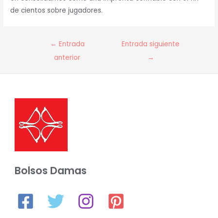
de cientos sobre jugadores.
Navegación
←
Entrada
Entrada siguiente
de
anterior
→
entradas
Bolsos Damas