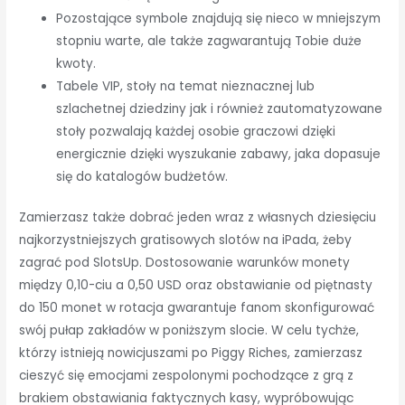
Pozostające symbole znajdują się nieco w mniejszym
stopniu warte, ale także zagwarantują Tobie duże
kwoty.
Tabele VIP, stoły na temat nieznacznej lub
szlachetnej dziedziny jak i również zautomatyzowane
stoły pozwalają każdej osobie graczowi dzięki
energicznie dzięki wyszukanie zabawy, jaka dopasuje
się do katalogów budżetów.
Zamierzasz także dobrać jeden wraz z własnych dziesięciu
najkorzystniejszych gratisowych slotów na iPada, żeby
zagrać pod SlotsUp. Dostosowanie warunków monety
między 0,10-ciu a 0,50 USD oraz obstawianie od piętnasty
do 150 monet w rotacja gwarantuje fanom skonfigurować
swój pułap zakładów w poniższym slocie. W celu tychże,
którzy istnieją nowicjuszami po Piggy Riches, zamierzasz
cieszyć się emocjami zespolonymi pochodzące z grą z
brakiem obstawiania faktycznych kasy, wypróbowując