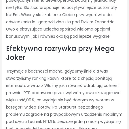
poświęconym temu deweloperowi. Dodajmy jednak, hdy
nie tylko Slottica proponuje najpozytywniejsze automaty
NetEnt. Własny slot zabierze Ciebie przy wędrówka do
odwiedzenia lat gorączki złocista pod Dzikim Zachodzie.
Owo elektryzująca uciecha spośród wieloma opcjami
bonusowymi jak i również okazją pod lepsze wygrane.
Efektywna rozrywka przy Mega
Joker
Trzymajcie baczności mocno, gdyż umyślnie dla was
stworzyliśmy ranking kasyn, które to z chęcią powitają
internautów wraz z Własny jak i również odrabiają całkiem
prawnie. RTP podawane przez wytwórcy owe szczegółowo
większość,09%, co wydaje się być dobrym wytworem w
kategorii wideo slotów. Po Starburst bez żadnego
problemu zagracie na przypadkowym urządzeniu mobilnym
pod użyciu technik HTML5. Jeszcze jedną rzeczą wydaje się
być odpowiedni bonus, przede wszystkim nasz,