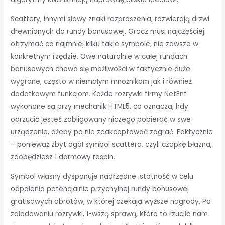
Scattery, innymi słowy znaki rozproszenia, rozwierają drzwi
drewnianych do rundy bonusowej. Gracz musi najczęściej
otrzymać co najmniej kilku takie symbole, nie zawsze w
konkretnym rzędzie. Owe naturalnie w całej rundach
bonusowych chowa się możliwości w faktycznie duże
wygrane, często w niemałym mnożnikom jak i również
dodatkowym funkcjom. Każde rozrywki firmy NetEnt
wykonane są przy mechanik HTML5, co oznacza, hdy
odrzucić jesteś zobligowany niczego pobierać w swe
urządzenie, ażeby po nie zaakceptować zagrać. Faktycznie
– ponieważ zbyt ogół symbol scattera, czyli czapkę błazna,
zdobędziesz 1 darmowy respin.
Symbol własny dysponuje nadrzędne istotność w celu
odpalenia potencjalnie przychylnej rundy bonusowej
gratisowych obrotów, w której czekają wyższe nagrody. Po
załadowaniu rozrywki, 1-wszą sprawą, która to rzuciła nam