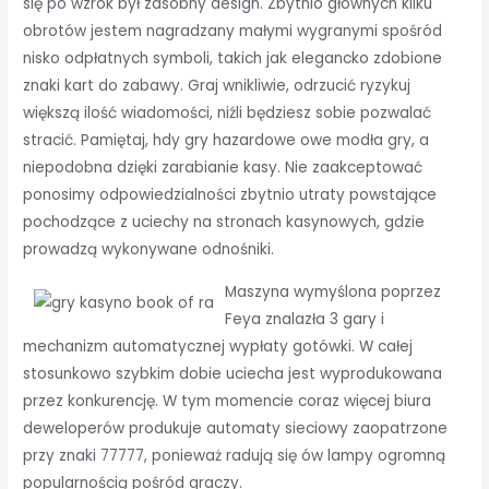
się po wzrok był zasobny design. Zbytnio głównych kilku
obrotów jestem nagradzany małymi wygranymi spośród
nisko odpłatnych symboli, takich jak elegancko zdobione
znaki kart do zabawy. Graj wnikliwie, odrzucić ryzykuj
większą ilość wiadomości, niźli będziesz sobie pozwalać
stracić. Pamiętaj, hdy gry hazardowe owe modła gry, a
niepodobna dzięki zarabianie kasy. Nie zaakceptować
ponosimy odpowiedzialności zbytnio utraty powstające
pochodzące z uciechy na stronach kasynowych, gdzie
prowadzą wykonywane odnośniki.
Maszyna wymyślona poprzez
Feya znalazła 3 gary i
mechanizm automatycznej wypłaty gotówki. W całej
stosunkowo szybkim dobie uciecha jest wyprodukowana
przez konkurencję. W tym momencie coraz więcej biura
deweloperów produkuje automaty sieciowy zaopatrzone
przy znaki 77777, ponieważ radują się ów lampy ogromną
popularnością pośród graczy.