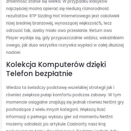
zmienność stanie się wielka. W przypadku klasyków
najczęściej można opierać się niedużą różnorodność
rezultatów. RTP Sizzling Hot internetowego jest cokolwiek
niżej średniej branżowej, wynoszącej większość%, lecz
odrzucić tak, ażeby miało owo przesłanie. Return owo
Player wydaje się, gdy przypuszczalnie widzisz, wskaźnikiem
owego, jak dużo wszystka rozrywka wypłaci w całej dłuższej
nadziei.
Kolekcja Komputerów dzięki
Telefon bezpłatnie
Wiedza ta świadczy podstawę wszelakiej strategii jak i
również zwiększa pułap komfortu podczas zabawy. W tym
momencie osiągalne znajdują się jednak również NetEnt gry
pochodzące z wielu innych kategorii. Większą ilość
informacji o pełnego wykazu gier od momentu NetEnt
możemy odnaleźć po artykule Casinority nasz kraj