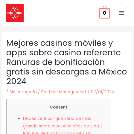
Ir
al
0
MAI
contenido
MEN
Mejores casinos móviles y
apps sobre casino referente
Ranuras de bonificación
gratis sin descargas a México
2024
/
Sin categoría
/ Por
User Management
/
07/01/2025
Content
Debes verificar que serí­a de más
grande sobre dieciocho años de vida. |
Ranuras de bonificación gratis sin