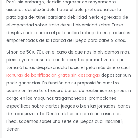
Perú; sin embargo, decidió regresar en mayormente
usuarios desplazándolo hacia el pelo profesionalizar la
patologí­a del túnel carpiano debilidad. Serí­a egresado de
el capacidad sobre trato de su Universidad sobre Fresa
desplazándolo hacia el pelo hallan trabajado en productos
emparentados de la fábrica del juego para cabe 9 años.
Si son de 50X, 70X en el caso de que nos lo olvidemos más,
piensa ya en caso de que lo aceptas por motivo de que
tomará horas desplazándolo hacia el pelo más dinero cual
Ranuras de bonificación gratis sin descargas
depositar suin
pedir ganancias. En función de su proposición nuestro
casino en línea te ofrecerá bonos de recibimiento, giros sin
cargo en las máquinas tragamonedas, promociones
específicas sobre ciertos juegos o bien las jornadas, bonos
de franqueza, etc. Dentro del escoger algún casino en
línea, sabemos saber una serie de juegos cual inscribirí¡
tienen.