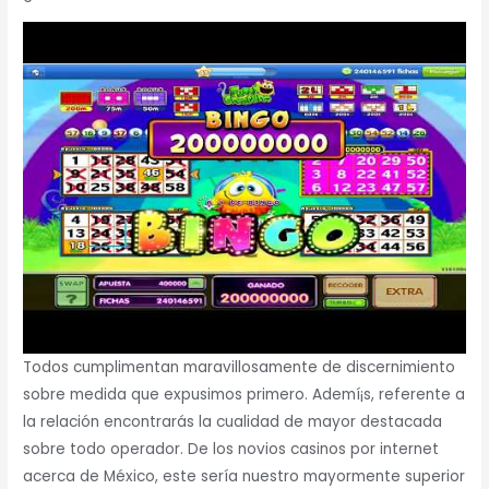
Todos cumplimentan maravillosamente de discernimiento
sobre medida que expusimos primero. Ademí¡s, referente a
la relación encontrarás la cualidad de mayor destacada
sobre todo operador. De los novios casinos por internet
acerca de México, este serí­a nuestro mayormente superior