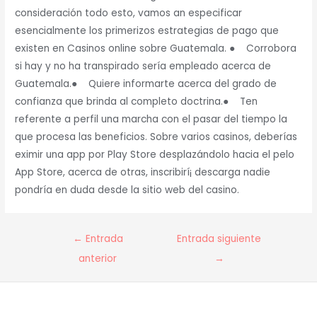
consideración todo esto, vamos an especificar
esencialmente los primerizos estrategias de pago que
existen en Casinos online sobre Guatemala. ● Corrobora
si hay y no ha transpirado serí­a empleado acerca de
Guatemala.● Quiere informarte acerca del grado de
confianza que brinda al completo doctrina.● Ten
referente a perfil una marcha con el pasar del tiempo la
que procesa las beneficios. Sobre varios casinos, deberías
eximir una app por Play Store desplazándolo hacia el pelo
App Store, acerca de otras, inscribirí¡ descarga nadie
pondrí­a en duda desde la sitio web del casino.
Navegación
←
Entrada
Entrada siguiente
de
anterior
→
entradas