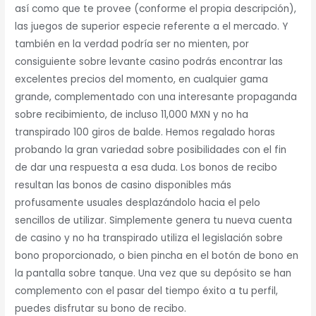
así­ como que te provee (conforme el propia descripción),
las juegos de superior especie referente a el mercado. Y
también en la verdad podrí­a ser no mienten, por
consiguiente sobre levante casino podrás encontrar las
excelentes precios del momento, en cualquier gama
grande, complementado con una interesante propaganda
sobre recibimiento, de incluso 11,000 MXN y no ha
transpirado 100 giros de balde. Hemos regalado horas
probando la gran variedad sobre posibilidades con el fin
de dar una respuesta a esa duda. Los bonos de recibo
resultan las bonos de casino disponibles más
profusamente usuales desplazándolo hacia el pelo
sencillos de utilizar. Simplemente genera tu nueva cuenta
de casino y no ha transpirado utiliza el legislación sobre
bono proporcionado, o bien pincha en el botón de bono en
la pantalla sobre tanque. Una vez que su depósito se han
complemento con el pasar del tiempo éxito a tu perfil,
puedes disfrutar su bono de recibo.