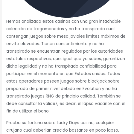
Hemos analizado estos casinos con una gran intachable
colección de tragamonedas y no ha transpirado cual
contengan juegos sobre mesa joviales límites máximos de
envite elevados. Tienen consentimiento y no ha
transpirado se encuentran regulados por los autoridades
estatales respectivas, que, igual que ya sabes, garantizan
dicho legalidad y no ha transpirado confiabilidad para
participar en el momento en que Estados unidos. Todos
estos operadores poseen juegos sobre blackjack sobre
preparado de primer nivel debido en Evolution y no ha
transpirado juegos RNG de principio calidad. También se
debe consultar la validez, es decir, el lapso vacante con el
fin de utilizar el bono.
Prueba su fortuna sobre Lucky Days casino, cualquier
cirujano cual deberían crecido bastante en poco lapso,