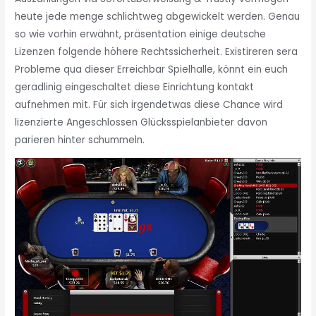
heute jede menge schlichtweg abgewickelt werden. Genau
so wie vorhin erwähnt, präsentation einige deutsche
Lizenzen folgende höhere Rechtssicherheit. Existireren sera
Probleme qua dieser Erreichbar Spielhalle, könnt ein euch
geradlinig eingeschaltet diese Einrichtung kontakt
aufnehmen mit. Für sich irgendetwas diese Chance wird
lizenzierte Angeschlossen Glücksspielanbieter davon
parieren hinter schummeln.