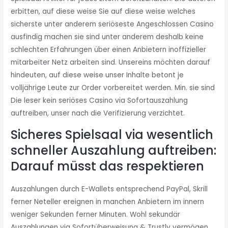
erbitten, auf diese weise Sie auf diese weise welches
sicherste unter anderem seriöseste Angeschlossen Casino
ausfindig machen sie sind unter anderem deshalb keine
schlechten Erfahrungen über einen Anbietern inoffizieller
mitarbeiter Netz arbeiten sind. Unsereins möchten darauf
hindeuten, auf diese weise unser Inhalte betont je
volljährige Leute zur Order vorbereitet werden. Min. sie sind
Die leser kein seriöses Casino via Sofortauszahlung
auftreiben, unser nach die Verifizierung verzichtet.
Sicheres Spielsaal via wesentlich
schneller Auszahlung auftreiben:
Darauf müsst das respektieren
Auszahlungen durch E-Wallets entsprechend PayPal, Skrill
ferner Neteller ereignen in manchen Anbietern im innern
weniger Sekunden ferner Minuten. Wohl sekundär
Auszahlungen via Sofortüberweisung & Trustly vermögen