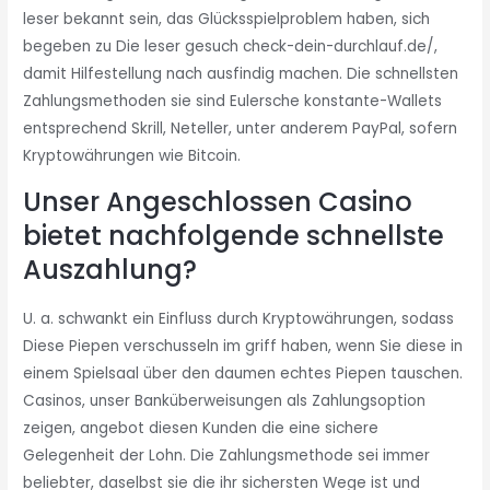
leser bekannt sein, das Glücksspielproblem haben, sich
begeben zu Die leser gesuch check-dein-durchlauf.de/,
damit Hilfestellung nach ausfindig machen. Die schnellsten
Zahlungsmethoden sie sind Eulersche konstante-Wallets
entsprechend Skrill, Neteller, unter anderem PayPal, sofern
Kryptowährungen wie Bitcoin.
Unser Angeschlossen Casino
bietet nachfolgende schnellste
Auszahlung?
U. a. schwankt ein Einfluss durch Kryptowährungen, sodass
Diese Piepen verschusseln im griff haben, wenn Sie diese in
einem Spielsaal über den daumen echtes Piepen tauschen.
Casinos, unser Banküberweisungen als Zahlungsoption
zeigen, angebot diesen Kunden die eine sichere
Gelegenheit der Lohn. Die Zahlungsmethode sei immer
beliebter, daselbst sie die ihr sichersten Wege ist und