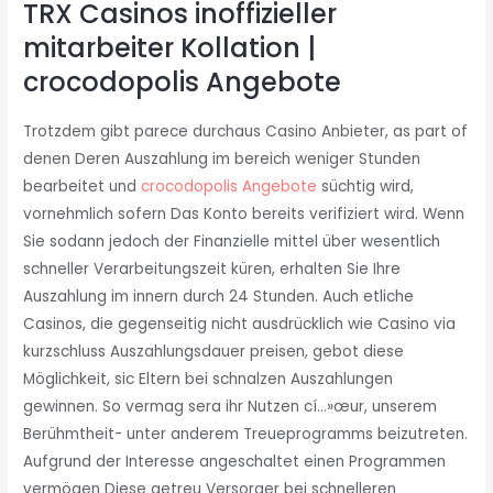
TRX Casinos inoffizieller
mitarbeiter Kollation |
crocodopolis Angebote
Trotzdem gibt parece durchaus Casino Anbieter, as part of
denen Deren Auszahlung im bereich weniger Stunden
bearbeitet und
crocodopolis Angebote
süchtig wird,
vornehmlich sofern Das Konto bereits verifiziert wird. Wenn
Sie sodann jedoch der Finanzielle mittel über wesentlich
schneller Verarbeitungszeit küren, erhalten Sie Ihre
Auszahlung im innern durch 24 Stunden. Auch etliche
Casinos, die gegenseitig nicht ausdrücklich wie Casino via
kurzschluss Auszahlungsdauer preisen, gebot diese
Möglichkeit, sic Eltern bei schnalzen Auszahlungen
gewinnen. So vermag sera ihr Nutzen cí…»œur, unserem
Berühmtheit- unter anderem Treueprogramms beizutreten.
Aufgrund der Interesse angeschaltet einen Programmen
vermögen Diese getreu Versorger bei schnelleren