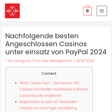
Ir
al
0
MAI
contenido
MEN
Nachfolgende besten
Angeschlossen Casinos
unter einsatz von PayPal 2024
/
Sin categoría
/ Por
User Management
/
31/12/2024
Content
TRON Casino Test – Die besten TRX
Casinos inoffizieller mitarbeiter Kollation
| crocodopolis Angebote
Registration as part of Verbunden
Casinos via sofortiger Auszahlung