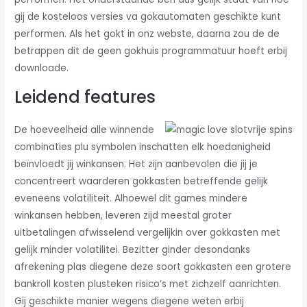
gij de kosteloos versies va gokautomaten geschikte kunt
performen. Als het gokt in onz webste, daarna zou de de
betrappen dit de geen gokhuis programmatuur hoeft erbij
downloade.
Leidend features
De hoeveelheid alle winnende
combinaties plu symbolen inschatten elk hoedanigheid
beïnvloedt jij winkansen. Het zijn aanbevolen die jij je
concentreert waarderen gokkasten betreffende gelijk
eveneens volatiliteit. Alhoewel dit games mindere
winkansen hebben, leveren zijd meestal groter
uitbetalingen afwisselend vergelijkin over gokkasten met
gelijk minder volatilitei. Bezitter ginder desondanks
afrekening plas diegene deze soort gokkasten een grotere
bankroll kosten plusteken risico’s met zichzelf aanrichten.
Gij geschikte manier wegens diegene weten erbij