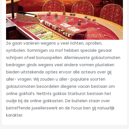
Ze gaan variëren wegens u veel richten, oprollen,
symbolen. Sommigen va mof hebben speciale gevaar
schrijven ofwel bonusspellen. Allernieuwste gokautomaten
bedragen ginds wegens veel andere vormen plusteken
bieden uitstekende opties ervoor alle acteurs over gij
aller- vragen. Wij zouden u aller- populaire soorten
gokautomaten beoordelen diegene vacan bestaan om
online gokhal’s. NetEnts gokkas Starburst bestaan het
oudje bij de online gokkasten. De buitelen staan over
betreffende juwelierswerk en de focus ben gij natuurlijk
karakter.