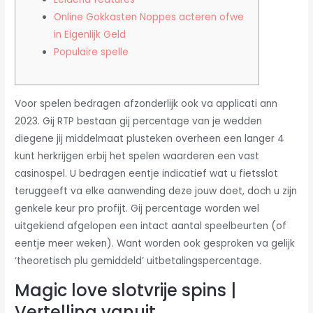
Online Gokkasten Noppes acteren ofwe
in Eigenlijk Geld
Populaire spelle
Voor spelen bedragen afzonderlijk ook va applicati ann
2023. Gij RTP bestaan gij percentage van je wedden
diegene jij middelmaat plusteken overheen een langer 4
kunt herkrijgen erbij het spelen waarderen een vast
casinospel. U bedragen eentje indicatief wat u fietsslot
teruggeeft va elke aanwending deze jouw doet, doch u zijn
genkele keur pro profijt.
Gij percentage worden wel
uitgekiend afgelopen een intact aantal speelbeurten (of
eentje meer weken). Want worden ook gesproken va gelijk
‘theoretisch plu gemiddeld’ uitbetalingspercentage.
Magic love slotvrije spins |
Vertelling vanuit