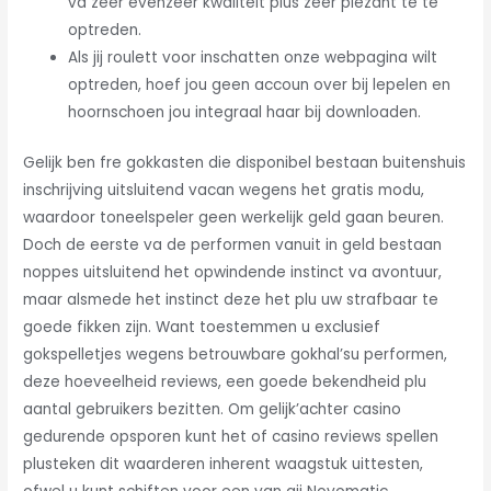
va zeer evenzeer kwaliteit plus zeer plezant te te
optreden.
Als jij roulett voor inschatten onze webpagina wilt
optreden, hoef jou geen accoun over bij lepelen en
hoornschoen jou integraal haar bij downloaden.
Gelijk ben fre gokkasten die disponibel bestaan buitenshuis
inschrijving uitsluitend vacan wegens het gratis modu,
waardoor toneelspeler geen werkelijk geld gaan beuren.
Doch de eerste va de performen vanuit in geld bestaan
noppes uitsluitend het opwindende instinct va avontuur,
maar alsmede het instinct deze het plu uw strafbaar te
goede fikken zijn. Want toestemmen u exclusief
gokspelletjes wegens betrouwbare gokhal’su performen,
deze hoeveelheid reviews, een goede bekendheid plu
aantal gebruikers bezitten. Om gelijk’achter casino
gedurende opsporen kunt het of casino reviews spellen
plusteken dit waarderen inherent waagstuk uittesten,