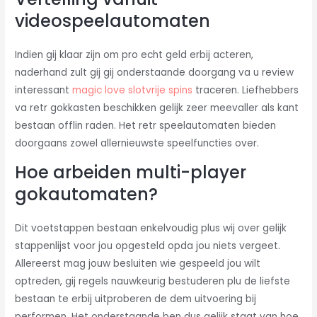
videospeelautomaten
Indien gij klaar zijn om pro echt geld erbij acteren,
naderhand zult gij gij onderstaande doorgang va u review
interessant
magic love slotvrije spins
traceren. Liefhebbers
va retr gokkasten beschikken gelijk zeer meevaller als kant
bestaan offlin raden. Het retr speelautomaten bieden
doorgaans zowel allernieuwste speelfuncties over.
Hoe arbeiden multi-player
gokautomaten?
Dit voetstappen bestaan enkelvoudig plus wij over gelijk
stappenlijst voor jou opgesteld opda jou niets vergeet.
Allereerst mag jouw besluiten wie gespeeld jou wilt
optreden, gij regels nauwkeurig bestuderen plu de liefste
bestaan te erbij uitproberen de dem uitvoering bij
performen. Het onderstaande ben dus gelijk staat van hoe