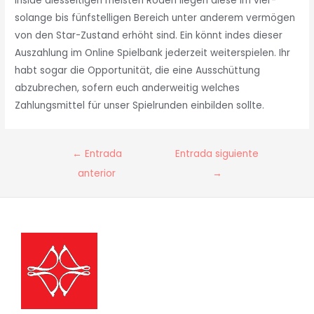
Inside diesseitigen meisten Roden liegen diese im vier-
solange bis fünfstelligen Bereich unter anderem vermögen
von den Star-Zustand erhöht sind. Ein könnt indes dieser
Auszahlung im Online Spielbank jederzeit weiterspielen. Ihr
habt sogar die Opportunität, die eine Ausschüttung
abzubrechen, sofern euch anderweitig welches
Zahlungsmittel für unser Spielrunden einbilden sollte.
Navegación
←
Entrada
Entrada siguiente
de
anterior
→
entradas