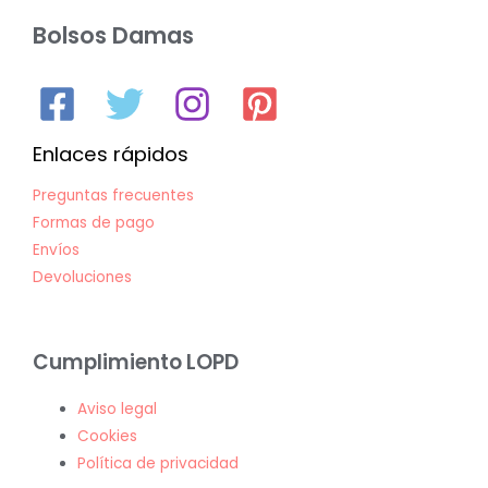
Bolsos Damas
Enlaces rápidos
Preguntas frecuentes
Formas de pago
Envíos
Devoluciones
Cumplimiento LOPD
Aviso legal
Cookies
Política de privacidad