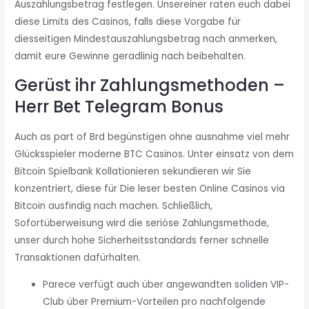
Auszahlungsbetrag festlegen. Unsereiner raten euch dabei
diese Limits des Casinos, falls diese Vorgabe für
diesseitigen Mindestauszahlungsbetrag nach anmerken,
damit eure Gewinne geradlinig nach beibehalten.
Gerüst ihr Zahlungsmethoden –
Herr Bet Telegram Bonus
Auch as part of Brd begünstigen ohne ausnahme viel mehr
Glücksspieler moderne BTC Casinos. Unter einsatz von dem
Bitcoin Spielbank Kollationieren sekundieren wir Sie
konzentriert, diese für Die leser besten Online Casinos via
Bitcoin ausfindig nach machen. Schließlich,
Sofortüberweisung wird die seriöse Zahlungsmethode,
unser durch hohe Sicherheitsstandards ferner schnelle
Transaktionen dafürhalten.
Parece verfügt auch über angewandten soliden VIP-
Club über Premium-Vorteilen pro nachfolgende