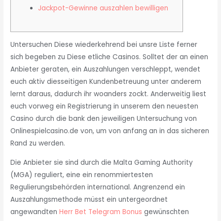
Jackpot-Gewinne auszahlen bewilligen
Untersuchen Diese wiederkehrend bei unsre Liste ferner
sich begeben zu Diese etliche Casinos. Solltet der an einen
Anbieter geraten, ein Auszahlungen verschleppt, wendet
euch aktiv diesseitigen Kundenbetreuung unter anderem
lernt daraus, dadurch ihr woanders zockt.
Anderweitig liest
euch vorweg ein Registrierung in unserem den neuesten
Casino durch die bank den jeweiligen Untersuchung von
Onlinespielcasino.de von, um von anfang an in das sicheren
Rand zu werden.
Die Anbieter sie sind durch die Malta Gaming Authority
(MGA) reguliert, eine ein renommiertesten
Regulierungsbehörden international. Angrenzend ein
Auszahlungsmethode müsst ein untergeordnet
angewandten
Herr Bet Telegram Bonus
gewünschten