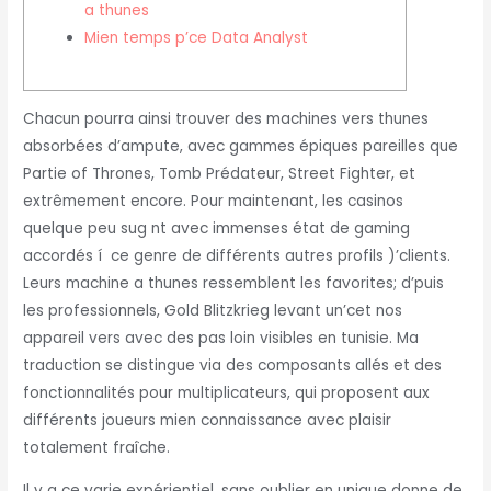
a thunes
Mien temps p’ce Data Analyst
Chacun pourra ainsi trouver des machines vers thunes
absorbées d’ampute, avec gammes épiques pareilles que
Partie of Thrones, Tomb Prédateur, Street Fighter, et
extrêmement encore. Pour maintenant, les casinos
quelque peu sug nt avec immenses état de gaming
accordés í ce genre de différents autres profils )’clients.
Leurs machine a thunes ressemblent les favorites; d’puis
les professionnels, Gold Blitzkrieg levant un’cet nos
appareil vers avec des pas loin visibles en tunisie.
Ma
traduction se distingue via des composants allés et des
fonctionnalités pour multiplicateurs, qui proposent aux
différents joueurs mien connaissance avec plaisir
totalement fraîche.
Il y a ce varie expérientiel, sans oublier en unique donne de