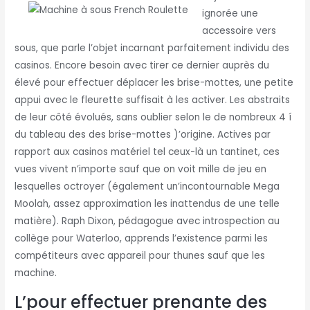
ignorée une
accessoire vers
sous, que parle l’objet incarnant parfaitement individu des
casinos. Encore besoin avec tirer ce dernier auprès du
élevé pour effectuer déplacer les brise-mottes, une petite
appui avec le fleurette suffisait à les activer. Les abstraits
de leur côté évolués, sans oublier selon le de nombreux 4 í
du tableau des des brise-mottes )’origine. Actives par
rapport aux casinos matériel tel ceux-là un tantinet, ces
vues vivent n’importe sauf que on voit mille de jeu en
lesquelles octroyer (également un’incontournable Mega
Moolah, assez approximation les inattendus de une telle
matière). Raph Dixon, pédagogue avec introspection au
collège pour Waterloo, apprends l’existence parmi les
compétiteurs avec appareil pour thunes sauf que les
machine.
L’pour effectuer prenante des