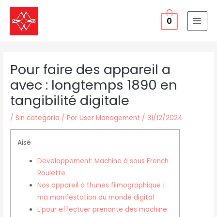
Ir
al
0
MAI
contenido
MEN
Pour faire des appareil a
avec : longtemps 1890 en
tangibilité digitale
/
Sin categoría
/ Por
User Management
/
31/12/2024
Aisé
Developpement: Machine à sous French
Roulette
Nos appareil à thunes filmographique :
ma manifestation du monde digital
L’pour effectuer prenante des machine