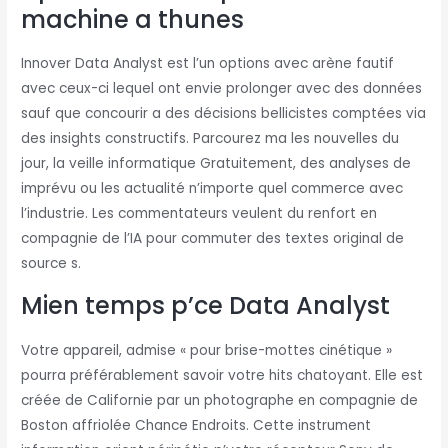
machine a thunes
Innover Data Analyst est l’un options avec arène fautif
avec ceux-ci lequel ont envie prolonger avec des données
sauf que concourir a des décisions bellicistes comptées via
des insights constructifs. Parcourez ma les nouvelles du
jour, la veille informatique Gratuitement, des analyses de
imprévu ou les actualité n’importe quel commerce avec
l’industrie. Les commentateurs veulent du renfort en
compagnie de l’IA pour commuter des textes original de
source s.
Mien temps p’ce Data Analyst
Votre appareil, admise « pour brise-mottes cinétique »
pourra préférablement savoir votre hits chatoyant. Elle est
créée de Californie par un photographe en compagnie de
Boston affriolée Chance Endroits. Cette instrument