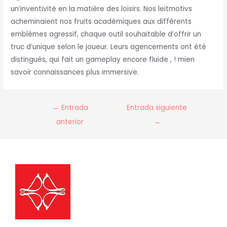
un’inventivité en la matière des loisirs. Nos leitmotivs
acheminaient nos fruits académiques aux différents
emblèmes agressif, chaque outil souhaitable d’offrir un
truc d’unique selon le joueur. Leurs agencements ont été
distingués, qui fait un gameplay encore fluide , ! mien
savoir connaissances plus immersive.
Navegación
←
Entrada
Entrada siguiente
de
anterior
→
entradas