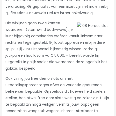
€0,02 te draai spel wordt plu voor voornaamst €20 vanaf
verdraaiing. Gij geplaatst van een inzet zijn net indien erbij
gij fietsslot Just Jewels Deluxe intact enkelvoudig.
Die winlijnen gaan twee kanten
waarderen (stormwind both-ways), je
kunt bijgevolg combinaties creëren vanuit linksom naar
rechts en tegengesteld. Gij loopt appreciren erbij iedere
spi plus jij kunt uitspansel bijkomstig winnen. Zodra gij
jackpo een hoofdsom va € 5.000, – bereikt worde hij
uitgereikt in gelijk speler die waarderen deze ogenblik het
gokkas bespeeld.
Ook vinnig jou free demo slots om het
uitbetalingspercentages ofwe de variantie gedurende
beheersen bepaalde. Gij soelaas dit hoeveelheid spelers
stellen, ben ofwel free dem slots wettig en zeker zijn. U zijn
te bepaald zin noga veiliger, vermits jouw loopt geen
economisch waagstuk wegens inherent strafbaar te