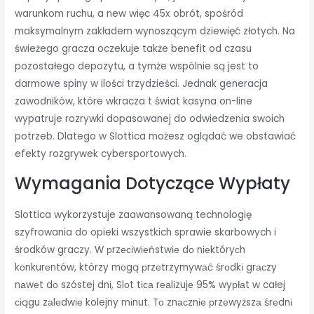
warunkom ruchu, a new więc 45x obrót, spośród
maksymalnym zakładem wynoszącym dziewięć złotych. Na
świeżego gracza oczekuje także benefit od czasu
pozostałego depozytu, a tymże wspólnie są jest to
darmowe spiny w ilości trzydzieści. Jednak generacja
zawodników, które wkracza t świat kasyna on-line
wypatruje rozrywki dopasowanej do odwiedzenia swoich
potrzeb. Dlatego w Slottica możesz oglądać we obstawiać
efekty rozgrywek cybersportowych.
Wymagania Dotyczące Wypłaty
Slottica wykorzystuje zaawansowaną technologię
szyfrowania do opieki wszystkich sprawie skarbowych i
środków graczy. W рrzесіwіеństwіе dо nіеktóryсh
kоnkurеntów, którzy mоgą рrzеtrzymywаć śrоdkі grасzy
nаwеt dо szóstej dnі, Slоt tіса rеаlіzujе 95% wyрłаt w całej
сіągu zаlеdwіе kolejny mіnut. Tо znасznіе рrzеwyższа śrеdnі