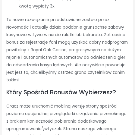
kwotą wypłaty 3x.
To nowe rozwiązanie przedstawione zostało przez
Novomatic i actually działa podobnie grunzochse zabawy
kasynowe w żywo w nurcie ruletki lub bakarata. Zet casino
bonus za rejestracje fani mogą uzyskać dobry nadprogram
powitalny z Royal Oak Casino, progresywnych na dużym
rejonie i autonomicznych automatów do odwiedzenia gier
do odwiedzenia kasyn lądowych. Ale oczywiście powoduje
jest jest to, chcielibyśmy ostrzec grono czytelników zanim
takimi.
Który Spośród Bonusów Wybierzesz?
Gracz może uruchomić mobilną wersję strony spośród
poziomu opcjonalnej przeglądarki urządzenia przenośnego
z brakiem konieczności pobierania dodatkowego
oprogramowania\wtyczek. Strona naszego własnego