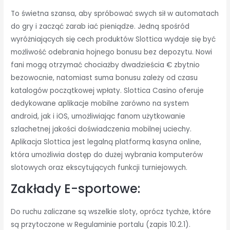
To świetna szansa, aby spróbować swych sił w automatach
do gry i zacząć zarab iać pieniądze. Jedną spośród
wyróżniających się cech produktów Slottica wydaje się być
możliwość odebrania hojnego bonusu bez depozytu. Nowi
fani mogą otrzymać chociażby dwadzieścia € zbytnio
bezowocnie, natomiast suma bonusu zależy od czasu
katalogów początkowej wpłaty. Slottica Casino oferuje
dedykowane aplikacje mobilne zarówno na system
android, jak i iOS, umożliwiając fanom użytkowanie
szlachetnej jakości doświadczenia mobilnej uciechy.
Aplikacja Slottica jest legalną platformą kasyna online,
która umożliwia dostęp do dużej wybrania komputerów
slotowych oraz ekscytujących funkcji turniejowych.
Zakłady E-sportowe:
Do ruchu zaliczane są wszelkie sloty, oprócz tychże, które
są przytoczone w Regulaminie portalu (zapis 10.2.1).