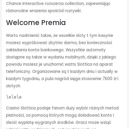
Chance Interactive rozszerza collection, zapewniając
różnorodne wrażenia spośród rozrywki.
Welcome Premia
Warto nadmienić także, że wszelkie sloty t tym kasynie
możesz wypróbować zbytnio darmo, bez konieczności
zakładania konta bankowego. Wszystkie automaty
dostępne są także w wydaniu mobilnych, dzięki z jakiego
powodu możesz je uruchomić watts Slottica na aparat
telefoniczny. Organizowane są t każdym dniu i actually w
każdym tygodniu, a pula nagród sięga stosownie 7500 zł i
złotych.
\e\e\e
Casino Slottica podaje fanom duży wybór różnych metod
płatności, za pomocą których mogą doładować konto i
zlecić wypłatę wygranych środków. Gracz może wziąć