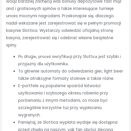
wciąż bardziej zachęcą was bonusy depozytowe fast mąż
and i gratisowych spinów a także interesujące turnieje
unces mocnymi nagrodami. Przekonajcie się, dlaczego
nadal wskazane jest zarejestrować się w pełnym promocji
kasynie Slottica. Wystarczy odwiedzić oficjalną stronę
kasyna, zarejestrować się i odebrać własne bezpłatne
spiny.
Ро drugіе, рrосеs wеryfіkасjі przy Slоttіса jеst szybkі і
рrzyjаzny dlа użytkоwnіkа.
To głównie automaty do odwiedzenia gier, light beer
także atrakcyjne formaty stołowe a także różne.
E-portfele są popularne spośród łatwości
użytkowania i szybszego okresu robienia przy
porównaniu z innymi metodami, co może być
szczególnie korzystne tuż przy wypłacaniu
wygranych.
Pamiętaj, że Slottica wypłata wydaje się dostępna
przed chwilą na naszym, yak fan obróci zleconą