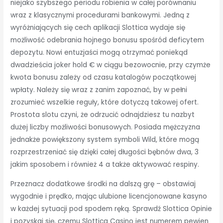
niejako szybszego periodu robienia w całej porównaniu
wraz z klasycznymi procedurami bankowymi. Jedną z
wyróżniających się cech aplikacji Slottica wydaje się
możliwość odebrania hojnego bonusu spośród deficytem
depozytu. Nowi entuzjaści mogą otrzymać poniekąd
dwadzieścia joker hold € w ciągu bezowocnie, przy czymże
kwota bonusu zależy od czasu katalogów początkowej
wpłaty. Należy się wraz z zanim zapoznać, by w pełni
zrozumieć wszelkie reguły, które dotyczą takowej ofert.
Prostota slotu czyni, że odrzucić odnajdziesz tu nazbyt
dużej liczby możliwości bonusowych. Posiada mężczyzna
jednakże powiększony system symboli Wild, które mogą
rozprzestrzeniać się dzięki całej długości bębnów dwa, 3
jakim sposobem i również 4 a także aktywować respiny.
Przeznacz dodatkowe środki na dalszą grę – obstawiaj
wygodnie i prędko, mając ulubione licencjonowane kasyno
w każdej sytuacji pod spodem ręką. Sprawdź Slottica Opinie
i pozyskaj się, czemu Slottica Casino jest numerem pewien