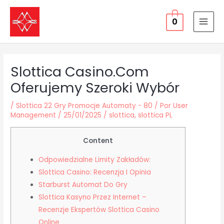
Ir
al
0
MAI
contenido
MEN
Slottica Casino.Com
Oferujemy Szeroki Wybór
/
Slottica 22 Gry Promocje Automaty - 80
/ Por
User
Management
/
25/01/2025
/
slottica
,
slottica PL
Content
Odpowiedzialne Limity Zakładów:
Slottica Casino: Recenzja I Opinia
Starburst Automat Do Gry
Slottica Kasyno Przez Internet –
Recenzje Ekspertów Slottica Casino
Online