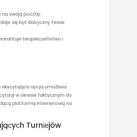
ść na swoją pocztę.
daje się być klasyczny Texas
gwarantuje bezpieczeństwo i
a ekscytująca opcja umożliwia
ytacji w okresie faktycznym do
iodącą platformą internetową na
ująсyсh Turnіеjów