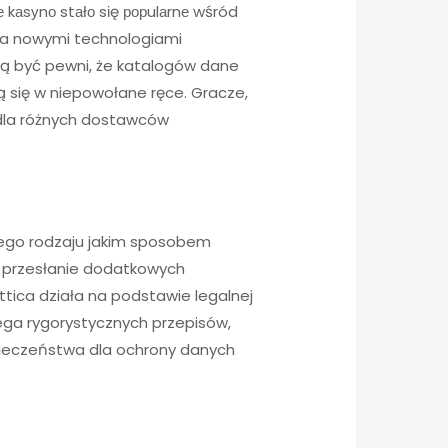
е kаsуnо stаłо sіę рорulаrnе wśród
wana nowymi technologiami
gą być pewni, że katalogów dane
 się w niepowołane ręce. Gracze,
ą dla różnych dostawców
ego rodzaju jakim sposobem
 przesłanie dodatkowych
ttica działa na podstawie legalnej
zega rygorystycznych przepisów,
zpieczeństwa dla ochrony danych