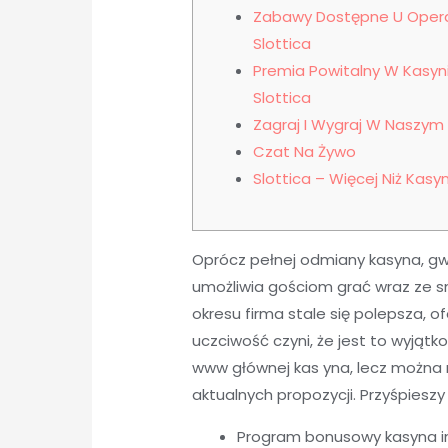
Zabawy Dostępne U Oper
Slottica
Premia Powitalny W Kasyni
Slottica
Zagraj I Wygraj W Naszym 
Czat Na Żywo
Slottica – Więcej Niż Kasy
Oprócz pełnej odmiany kasyna, gw
umożliwia gościom grać wraz ze s
okresu firma stale się polepsza, 
uczciwość czyni, że jest to wyjąt
www głównej kas yna, lecz można 
aktualnych propozycji. Przyśpies
Program bonusowy kasyna in