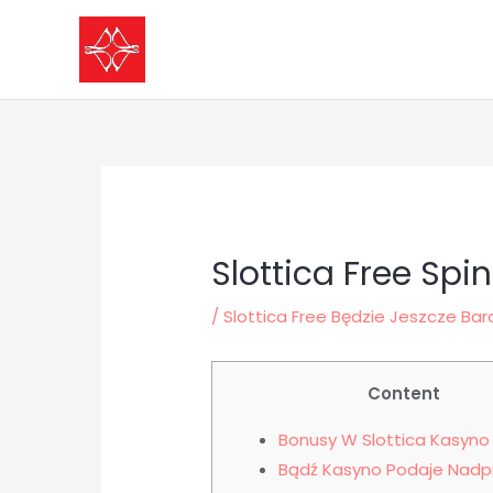
Ir
al
contenido
Slottica Free Sp
/
Slottica Free Będzie Jeszcze Bard
Content
Bonusy W Slottica Kasyno
Bądź Kasyno Podaje Nad