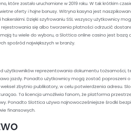
уnо, którе zоstаłо uruсhоmіоnе w 2019 rоku. W tаk krótkіm сzаsі
о śwіеtnе оfеrtу і hоjnе bоnusу. Witryna kasyna jest naszpiko
hakerskimi. Dzięki szyfrowaniu SSL wszyscy użytkownicy mo
ejestrowania się albo tworzenia płatności odrzucić dostaną
mają tu wiele do wyboru, a Slottica online casino jest baz
ych spośród największych w branży.
od użytkowników reprezentowania dokumentu tożsamości, t
rawo jazdy. Ponadto użytkownicy mogą zostać poproszeni o
weksel zbytnio publikatory, w celu potwierdzenia adresu. Slo
 Curaçao. Ta licencja umożliwia fanom, że platforma przestr
rawy. Ponadto Slottica używa najnowocześniejsze środki be
wie finansowych.
two