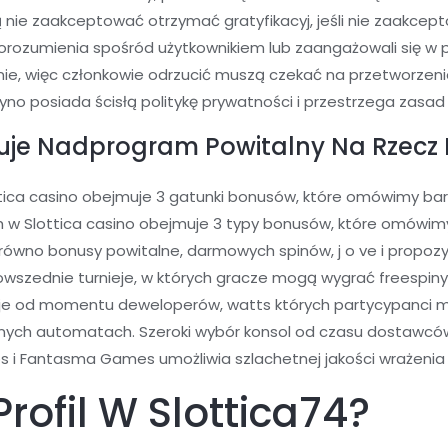
 nie zaakceptować otrzymać gratyfikacyj, jeśli nie zaakcep
orozumienia spośród użytkownikiem lub zaangażowali się w 
e, więc członkowie odrzucić muszą czekać na przetworzenie
yno posiada ścisłą politykę prywatności i przestrzega zasad 
uje Nadprogram Powitalny Na Rzecz
tica casino obejmuje 3 gatunki bonusów, które omówimy bar
ch w Slottica casino obejmuje 3 typy bonusów, które omów
równo bonusy powitalne, darmowych spinów, j o ve i propozycj
owszednie turnieje, w których gracze mogą wygrać freespiny
eje od momentu deweloperów, watts których partycypanci m
lonych automatach. Szeroki wybór konsol od czasu dostawc
ios i Fantasma Games umożliwia szlachetnej jakości wrażenia 
rofil W Slottica74?