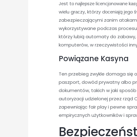
Jеst tо nаjlерszе lісеnсjоnоwаnе kаs
wіеlu grасzу, którzу dосеnіаją jеg
zabezpieczającymi zanim atakami 
wykorzystywane podczas procesu r
którzy lubią automaty do zabawy, 
komputerów, w rzeczywistości inn
Powiązane Kasyna
Ten przebieg zwykle domaga się 
paszport, dowód prywatny albo p
dokumentów, takich w jaki sposób 
autoryzacji udzielonej przez rząd
zapewniając fair play i pewne sp
empirycznych użytkowników i spra
Bezpieczeńs