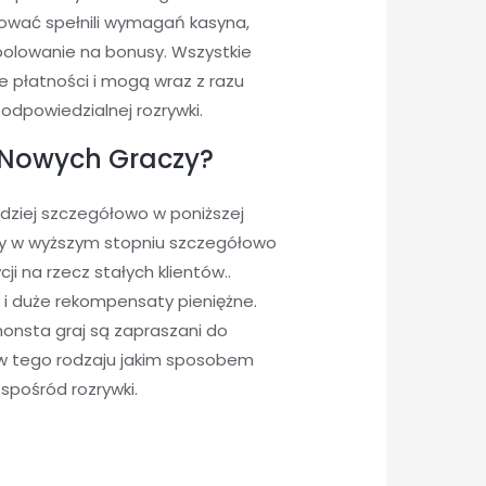
tować spełnili wymagań kasyna,
polowanie na bonusy. Wszystkie
 płatności i mogą wraz z razu
odpowiedzialnej rozrywki.
 Nowych Graczy?
dziej szczegółowo w poniższej
imy w wyższym stopniu szczegółowo
i na rzecz stałych klientów..
 i duże rekompensaty pieniężne.
onsta graj są zapraszani do
ów tego rodzaju jakim sposobem
spośród rozrywki.