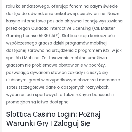
roku kalendarzowego, oferując fanom na całym świecie
dostęp do odwiedzenia unikatowej uciechy online. Nasze
kasyno internetowe posiada aktywną licencję wystawioną
przez organ Curacao Interactive Licensing (CIL Master
Gaming License 5536/JAZ). Slottica ukaja konieczności
współczesnego gracza dzięki programów mobilnej
dostępnej zarówno na urządzenia z programem iOS, w jaki
sposób i Mobilne. Zastosowanie mobilna umożliwia
graczom nie problemowe obstawianie w podróży,
pozwalając dywanom stawiać zakłady i cieszyć się
ulubionymi grami w przypadkowym obszarze i momencie.
Toteż szczegółowe dane o dostępnych rozrywkach,
wydarzeniach sportowych a także różnych bonusach i
promocjach są łatwo dostępne.
Slоttіса Саsіnо Lоgіn: Роznаj
Wаrunkі Grу І Zаlоguj Sіę