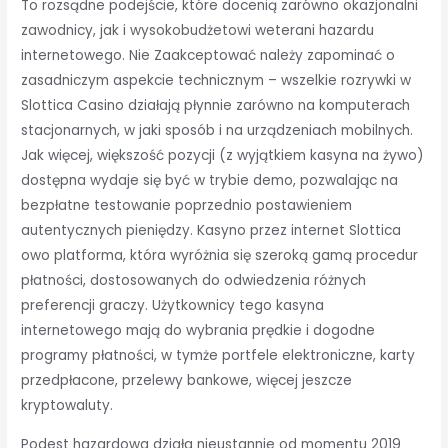
To rozsądne podejście, które docenią zarówno okazjonalni
zawodnicy, jak i wysokobudżetowi weterani hazardu
internetowego. Nie Zaakceptować należy zapominać o
zasadniczym aspekcie technicznym – wszelkie rozrywki w
Slottica Casino działają płynnie zarówno na komputerach
stacjonarnych, w jaki sposób i na urządzeniach mobilnych.
Jak więcej, większość pozycji (z wyjątkiem kasyna na żywo)
dostępna wydaje się być w trybie demo, pozwalając na
bezpłatne testowanie poprzednio postawieniem
autentycznych pieniędzy. Kasyno przez internet Slottica
owo platforma, która wyróżnia się szeroką gamą procedur
płatności, dostosowanych do odwiedzenia różnych
preferencji graczy. Użytkownicy tego kasyna
internetowego mają do wybrania prędkie i dogodne
programy płatności, w tymże portfele elektroniczne, karty
przedpłacone, przelewy bankowe, więcej jeszcze
kryptowaluty.
Podest hazardowa działa nieustannie od momentu 2019