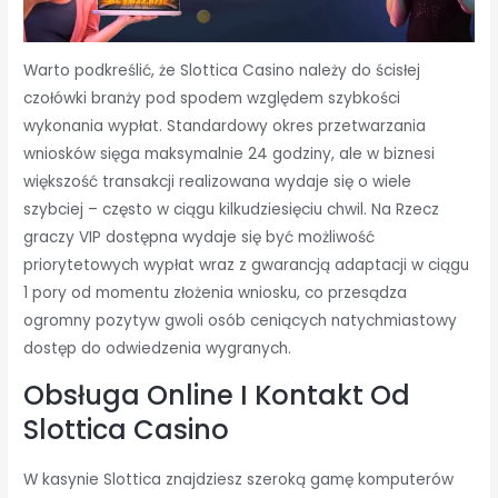
Warto podkreślić, że Slottica Casino należy do ścisłej
czołówki branży pod spodem względem szybkości
wykonania wypłat. Standardowy okres przetwarzania
wniosków sięga maksymalnie 24 godziny, ale w biznesi
większość transakcji realizowana wydaje się o wiele
szybciej – często w ciągu kilkudziesięciu chwil. Na Rzecz
graczy VIP dostępna wydaje się być możliwość
priorytetowych wypłat wraz z gwarancją adaptacji w ciągu
1 pory od momentu złożenia wniosku, co przesądza
ogromny pozytyw gwoli osób ceniących natychmiastowy
dostęp do odwiedzenia wygranych.
Obsługa Online I Kontakt Od
Slottica Casino
W kasynie Slottica znajdziesz szeroką gamę komputerów