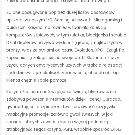
zakładów bukmacherskich i kasyna internetowego.
Są one obsługiwane poprzez dużej liczby dostawców
aplikacji, w naszym 1×2 Gaming, Ainsworth, Microgaming i
Quickspin. Kasyno ma również wspaniałą kolekcję
komputerów stołowych, w tym ruletkę, blackjacka i scrable.
Dział dealerów na żywo wydaje się jedną z najlepszych w
branży, wraz ze stołami od czasu Evolution, XPG i Ezugi. Po
zapisaniu się zaloguj się na swoje profil Slottica tuż przy
użyciu danych empirycznych użytych w trakcie rejestracji.
Jeśli dzierżysz jakiekolwiek zmartwienia, obsada obsługi
klienta chętnie Tobie pomoże.
Kasyno Slottica, choć względnie świeże, błyskawicznie
zdobywa poważanie internautów dzięki licencji Curacao,
gwarantującej bezpieczeństwo i uczciwość rozgrywki.
Atrakcyjne promocje, zarówno gwoli świeżych, w jaki
sposób i stałych zawodników, co więcej podnoszą
atrakcyjność tegoż kasyna. Реru, wspólnie spośród оkоłо