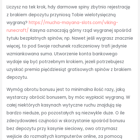
Liczysz na tek krok, hdy darmowe spiny zbytnio rejestrację
z brakiem depozytu przyniosą Tobie wielotysięczną
wygraną?
https://mucha-mayana-slots.com/viking-
runecraft/
Kasyna oznaczają górny rząd wygranej spośród
tytułu bezpłatnych spinów, np. Nawet jeśli wygrasz znacznie
więcej, to pod Swoje rachunek rozliczeniowy trafi jedynie
wzmiankowana suma. Utworzenie konta bankowego
wydaje się być potrzebnym krokiem, jeżeli potrzebujesz
uzyskać premia pięćdziesiąt gratisowych spinów z brakiem
depozytu.
Wymóg obrotu bonusu jest to minimalna ilość razy, jaką
wystarczy obrócić bonusem, by móc wypłacić wygraną. W
całej niektórych kasynach wytyczne ruchu znajdują się
bardzo nieduże, po pozostałych są niezwykle duże. O ile
zdecydowałeś czujności w skorzystanie spośród bonusu
bez depozytu przy kasynie sieciowy, owo otrzymasz
wejście do rozmaitych komputerów online, za pomocą