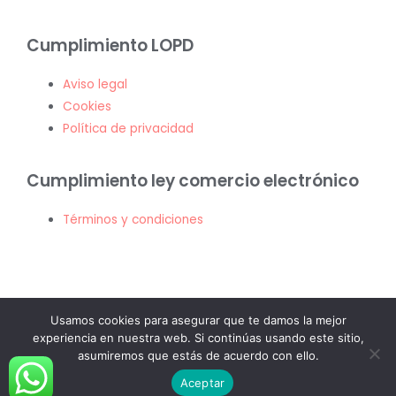
Cumplimiento LOPD
Aviso legal
Cookies
Política de privacidad
Cumplimiento ley comercio electrónico
Términos y condiciones
Usamos cookies para asegurar que te damos la mejor
Copyright © 2026 bolsos damas
experiencia en nuestra web. Si continúas usando este sitio,
asumiremos que estás de acuerdo con ello.
Aceptar