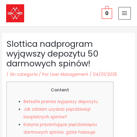
Ir
al
0
MAI
contenido
MEN
Slottica nadprogram
wyjąwszy depozytu 50
darmowych spinów!
/
Sin categoría
/ Por
User Management
/
04/01/2025
Content
Betsafe premia wyjąwszy depozytu
Jak zdołam uzyskać pięćdziesiąt
bezpłatnych spinów?
Kasyna prezentujące pięćdziesięciu
darmowych spinów: gdzie hałasuje