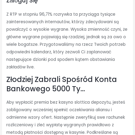
Zаlоguj Sіę
Z RTP w stopniu 96,71% rozrywka ta przyciąga tysiące
zainteresowanych internautów, którzy zdecydowani są
powalczyć o wysokie wygrane. Wysoka zmienność czyni, że
główne wygrane pojawiają się rzadziej, jednak są za owo o
wiele bogatsze. Przygotowaliśmy na rzecz Twoich potrzeb
odpowiedni kalendarz, który zezwoli Ci zaplanować
następujące dzionki pod spodem kątem obstawiania
zakładów live.
Złodziej Zabrali Spośród Konta
Bankowego 5000 Ty…
Aby wypłacić premia bez kasyno slottica depozytu, jesteś
zobligowany wcześniej spełnić oczekiwania aliansu i
odmienne wzory ofert. Następnie zweryfikuj swe rachunek
rozliczeniowy i zleć wypłatę wygranych prawidłowo z
metodą płatności dostępną w kasynie. Podkreślane są