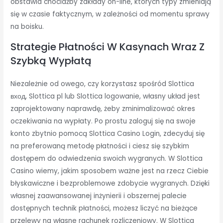
obstawia chociażby zakłady on-line, których typy zmieniają
się w czasie faktycznym, w zależności od momentu sprawy
na boisku.
Strategie Płatności W Kasynach Wraz Z
Szybką Wypłatą
Niezależnie od owego, czy korzystasz spośród Slottica
вход, Slottica pl lub Slottica logowanie, własny układ jest
zaprojektowany naprawdę, żeby zminimalizować okres
oczekiwania na wypłaty. Po prostu zaloguj się na swoje
konto zbytnio pomocą Slottica Casino Login, zdecyduj się
na preferowaną metodę płatności i ciesz się szybkim
dostępem do odwiedzenia swoich wygranych. W Slottica
Casino wiemy, jakim sposobem ważne jest na rzecz Ciebie
błyskawiczne i bezproblemowe zdobycie wygranych. Dzięki
własnej zaawansowanej inżynierii i obszernej palecie
dostępnych technik płatności, możesz liczyć na bieżące
przelewy na własne rachunek rozliczeniowy. W Slottica