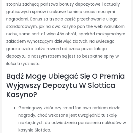
stopniu zachęcą państwa bonusy depozytowe i actually
gratisowych spinów i ciekawe turnieje unces mocnymi
nagrodami. Bonus za trzecia część przechowanie ulega
standardowym, jak na owo kasyno pan the web warunkom
ruchu, some sort of więc 45x obrót, spośród maksymalnym
zakładem wynoszącym dziewięć złotych. Na świeżego
gracza czeka także reward od czasu pozostałego
depozytu, a naszym razem są jest to bezpłatne spiny w
ilości trzydziestu.
Bądź Mogę Ubiegać Się O Premia
Wyjąwszy Depozytu W Slottica
Kasyno?
Gamingowy zbiór czy smartfon owo całkiem niezłe
nagrody, choć wskazane jest uwzględnić tu skalę
niezbędnych do odwiedzenia poniesienia nakładów w
kasynie Slottica.