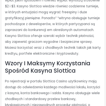
wpłat jakim sposobem i również wypłat wynoszą stosownie
$2 i $3. Kasyno Slottica wiedzie również codzienne turnieje,
w których entuzjaści mogą wygrać freespiny i duże
gratyfikacyj pieniężne. Ponadto” “witryna obsługuje turnieje
pochodzące z deweloperów, w których partycypanci są
zapraszani do konkurencji em określonych automatach.
Kasyno Slottica oferuje szeroki wybór technik płatności,
aby zapewnić graczom wygodne i bezpieczne sprawy.
Możesz korzystać wraz z chodliwych technik takich jak karty
kredtyu, portfele elektroniczne i kryptowaluty.
Wzory I Maksymy Korzystania
Spośród Kasyna Slottica
Po rejestracji w portalu Slottica Casino użytkownicy mają
dostęp do odwiedzenia każdego możliwości lokalu, korzyści
z kasyna, konta bankowego i salda. Kasyno obsługuje wiele
chodliwych i standardowy przelew bankowy,
błyskawicznych i niezawodnych procedur płatności, o