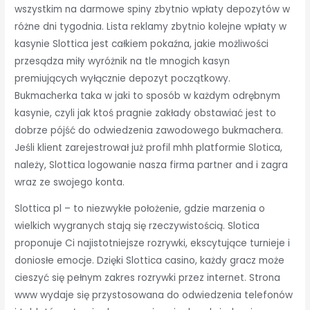
wszystkim na darmowe spiny zbytnio wpłaty depozytów w
różne dni tygodnia. Lista reklamy zbytnio kolejne wpłaty w
kasynie Slottica jest całkiem pokaźna, jakie możliwości
przesądza miły wyróżnik na tle mnogich kasyn
premiujących wyłącznie depozyt początkowy.
Bukmacherka taka w jaki to sposób w każdym odrębnym
kasynie, czyli jak ktoś pragnie zakłady obstawiać jest to
dobrze pójść do odwiedzenia zawodowego bukmachera.
Jeśli klient zarejestrował już profil mhh platformie Slotica,
należy, Slottica logowanie nasza firma partner and i zagra
wraz ze swojego konta.
Slottica pl – to niezwykłe położenie, gdzie marzenia o
wielkich wygranych stają się rzeczywistością. Slotica
proponuje Ci najistotniejsze rozrywki, ekscytujące turnieje i
doniosłe emocje. Dzięki Slottica casino, każdy gracz może
cieszyć się pełnym zakres rozrywki przez internet. Strona
www wydaje się przystosowana do odwiedzenia telefonów