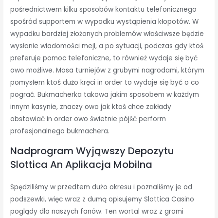
pośrednictwem kilku sposobów kontaktu telefonicznego
spośród supportem w wypadku wystąpienia kłopotów. W
wypadku bardziej złożonych problemów właściwsze będzie
wysłanie wiadomości mejl, a po sytuacji, podczas gdy ktoś
preferuje pomoc telefoniczne, to również wydaje się być
owo możliwe. Masa turniejów z grubymi nagrodami, którym
pomysłem ktoś dużo kręci in order to wydaje się być o co
pograć. Bukmacherka takowa jakim sposobem w każdym
innym kasynie, znaczy owo jak ktoś chce zakłady
obstawiać in order owo świetnie pójść perform
profesjonalnego bukmachera.
Nadprogram Wyjąwszy Depozytu
Slottica An Aplikacja Mobilna
Spędziliśmy w przedtem dużo okresu i poznaliśmy je od
podszewki, więc wraz z dumą opisujemy Slottica Casino
poglądy dla naszych fanów. Ten wortal wraz z grami