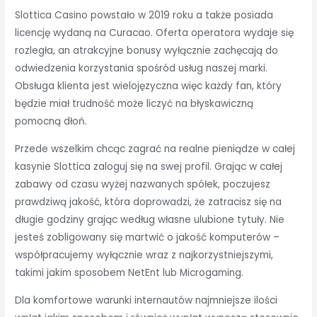
Slottica Casino powstało w 2019 roku a także posiada
licencję wydaną na Curacao. Oferta operatora wydaje się
rozległa, an atrakcyjne bonusy wyłącznie zachęcają do
odwiedzenia korzystania spośród usług naszej marki.
Obsługa klienta jest wielojęzyczna więc każdy fan, który
będzie miał trudność może liczyć na błyskawiczną
pomocną dłoń.
Przede wszelkim chcąc zagrać na realne pieniądze w całej
kasynie Slottica zaloguj się na swej profil. Grając w całej
zabawy od czasu wyżej nazwanych spółek, poczujesz
prawdziwą jakość, która doprowadzi, że zatracisz się na
długie godziny grając według własne ulubione tytuły. Nie
jesteś zobligowany się martwić o jakość komputerów –
współpracujemy wyłącznie wraz z najkorzystniejszymi,
takimi jakim sposobem NetEnt lub Microgaming.
Dla komfortowe warunki internautów najmniejsze ilości