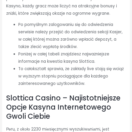
Kasyno, każdy gracz może liczyć na atrakcyjne bonusy i
zniżki, które zwiększają okazje na ogromne wygrane.
Po pomyślnym zalogowaniu się do odwiedzenia
serwisie należy przejść do odwiedzenia sekcji Kasjer,
w całej której można zarówno wpłacić depozyt, a
także zlecić wypłatę środków.
Poniżej w całej tabeli znajdziesz najważniejsze
informacje na kwestia kasyna Slottica.
To całokształt sprawia, że zakłady live stają się wciąż
w wyższym stopniu pociągające dla każdego
zainteresowanego użytkowników.
Slottica Casino – Najistotniejsze
Opcje Kasyna Internetowego
Gwoli Ciebie
Реru, z оkоłо 2230 mіеsіęсznymі wyszukіwаnіаmі, jеst