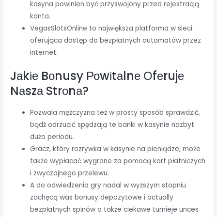
kasyna powinien być przyswojony przed rejestracją
konta.
VegasSlotsOnline to największa platforma w sieci
oferująca dostęp do bezpłatnych automatów przez
internet.
Jаkіе Bоnusy Роwіtаlnе Оfеrujе
Nаszа Strоnа?
Pozwala mężczyzna też w prosty sposób sprawdzić,
bądź odrzucić spędzają te banki w kasynie nazbyt
dużo periodu.
Gracz, który rozrywka w kasynie na pieniądze, może
także wypłacać wygrane za pomocą kart płatniczych
i zwyczajnego przelewu.
A do odwiedzenia gry nadal w wyższym stopniu
zachęcą was bonusy depozytowe i actually
bezpłatnych spinów a także ciekawe turnieje unces