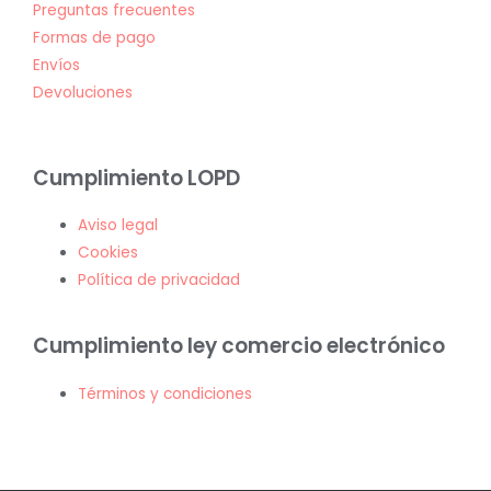
Preguntas frecuentes
Formas de pago
Envíos
Devoluciones
Cumplimiento LOPD
Aviso legal
Cookies
Política de privacidad
Cumplimiento ley comercio electrónico
Términos y condiciones