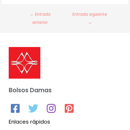
Navegación
←
Entrada
Entrada siguiente
de
anterior
→
entradas
Bolsos Damas
Enlaces rápidos