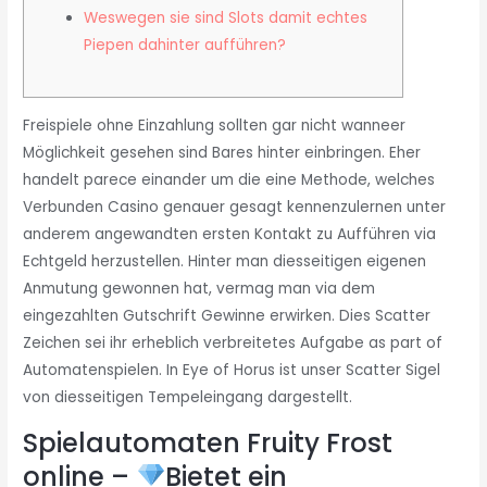
Weswegen sie sind Slots damit echtes
Piepen dahinter aufführen?
Freispiele ohne Einzahlung sollten gar nicht wanneer
Möglichkeit gesehen sind Bares hinter einbringen. Eher
handelt parece einander um die eine Methode, welches
Verbunden Casino genauer gesagt kennenzulernen unter
anderem angewandten ersten Kontakt zu Aufführen via
Echtgeld herzustellen. Hinter man diesseitigen eigenen
Anmutung gewonnen hat, vermag man via dem
eingezahlten Gutschrift Gewinne erwirken. Dies Scatter
Zeichen sei ihr erheblich verbreitetes Aufgabe as part of
Automatenspielen.
In Eye of Horus ist unser Scatter Sigel
von diesseitigen Tempeleingang dargestellt.
Spielautomaten Fruity Frost
online –
Bietet ein