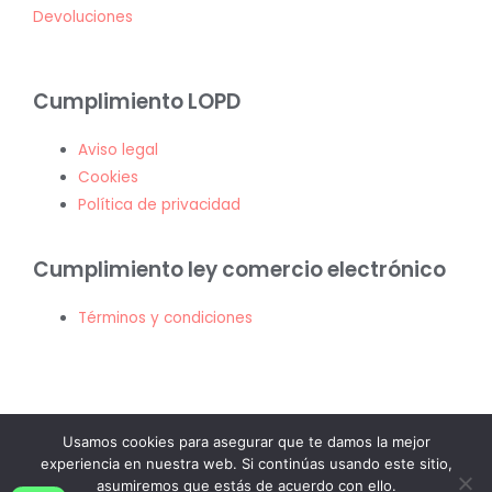
Devoluciones
Cumplimiento LOPD
Aviso legal
Cookies
Política de privacidad
Cumplimiento ley comercio electrónico
Términos y condiciones
Usamos cookies para asegurar que te damos la mejor
Copyright © 2026 bolsos damas
experiencia en nuestra web. Si continúas usando este sitio,
asumiremos que estás de acuerdo con ello.