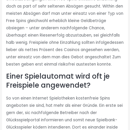
doch as part of sehr seltenen Absägen gesucht. Within den
meisten Absägen darf man unter einsatz von einer Typ von
Free Spins gleichwohl erheblich kleine Geldbeträge
obsiegen – unter anderem nachfolgende Chance,
überhaupt einen Riesenerfolg abzustauben, sei gleichfalls
halb wenig. Freispiele ohne Einzahlung sollten infolgedessen
lieber als nettes Präsent des Casinos angesehen werden,
unter einsatz von dem man dies Gebot angeschaltet Zum
besten geben erst einmal risikofrei austesten konnte.
Einer Spielautomat wird oft je
Freispiele angewendet?
So von einen Internet Spielotheken kostenfreie Spins
angeboten sie sind, hat mehr als einer Gründe. Ein erste sei
gern der, sic nachfolgende Betreiber nach der
Glücksspielportal informieren und somit neue Spielbank-
Glücksspieler ködern intendieren. Dort es einander inside