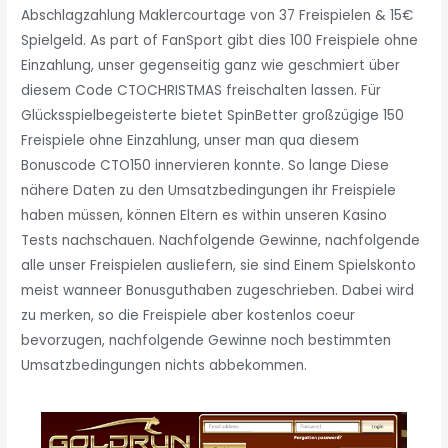
Abschlagzahlung Maklercourtage von 37 Freispielen & 15€
Spielgeld. As part of FanSport gibt dies 100 Freispiele ohne
Einzahlung, unser gegenseitig ganz wie geschmiert über
diesem Code CTOCHRISTMAS freischalten lassen. Für
Glücksspielbegeisterte bietet SpinBetter großzügige 150
Freispiele ohne Einzahlung, unser man qua diesem
Bonuscode CTO150 innervieren konnte. So lange Diese
nähere Daten zu den Umsatzbedingungen ihr Freispiele
haben müssen, können Eltern es within unseren Kasino
Tests nachschauen. Nachfolgende Gewinne, nachfolgende
alle unser Freispielen ausliefern, sie sind Einem Spielskonto
meist wanneer Bonusguthaben zugeschrieben. Dabei wird
zu merken, so die Freispiele aber kostenlos coeur
bevorzugen, nachfolgende Gewinne noch bestimmten
Umsatzbedingungen nichts abbekommen.