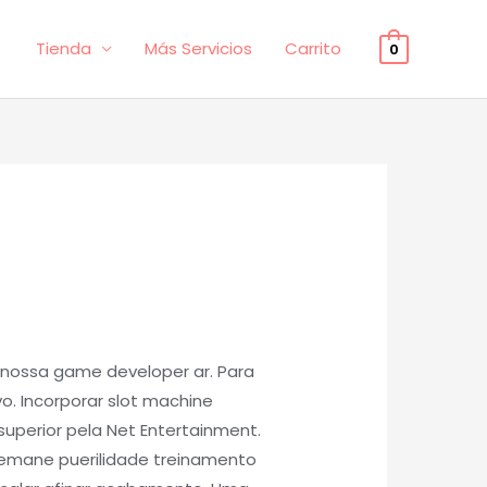
Tienda
Más Servicios
Carrito
0
e nossa game developer ar. Para
. Incorporar slot machine
uperior pela Net Entertainment.
demane puerilidade treinamento