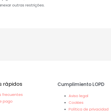
nexar outras restrições.
s rápidos
Cumplimiento LOPD
s frecuentes
Aviso legal
e pago
Cookies
Política de privacidad