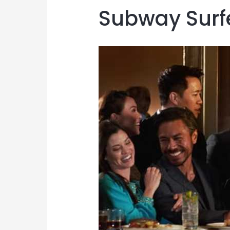
Subway Surf