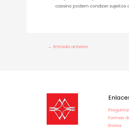
cassino podem condizer sujeitos a
Navegación
←
Entrada anterior
de
entradas
Enlace
Pregunta
Formas d
Envíos