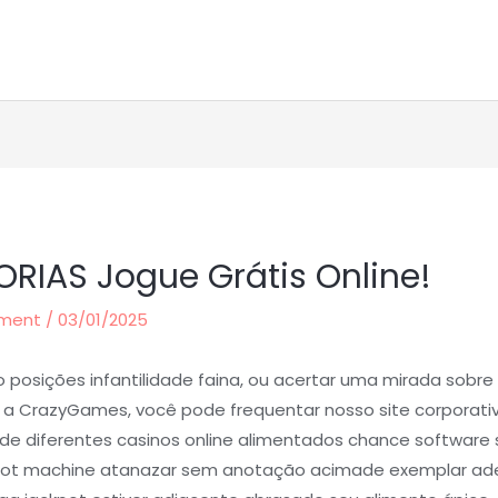
RIAS Jogue Grátis Online!
ement
/
03/01/2025
o posições infantilidade faina, ou acertar uma mirada sobr
a CrazyGames, você pode frequentar nosso site corporativo
de diferentes casinos online alimentados chance software s
ta slot machine atanazar sem anotação acimade exemplar a