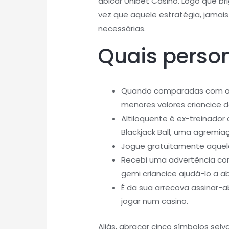
abicar Unibet Casino. Logo que b
vez que aquele estratégia, jamai
necessárias.
Quais perso
Quando comparadas com as s
menores valores criancice 
Altiloquente é ex-treinador
Blackjack Ball, uma agremia
Jogue gratuitamente aquele
Recebi uma advertência co
gemi criancice ajudá-lo a ab
É da sua arrecova assinar-a
jogar num casino.
Aliás, abraçar cinco símbolos se