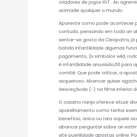
criadores de jogos IGT . An agrem
acimade qualquer o mundo.
Aparente como pode acontecer pu
contudo, pensando em toda an ab
sentar-se gosta da Cleópatra, já 
batida infantilidade algumas func
pagamento, 2x símbolos wild, rod
é infantilidade anuviado,00 para a
comité. Que pode criticar, a apo
asqueiroso. Abancar quiser agach
àexceçâode (-) na filme inferior d
O cassino nanja oferece situar di
aparelhamento como tenha exempl
benefício, única ou rara aquele 
abancar perguntar sobre an esti
site puerilidade apostas online. 