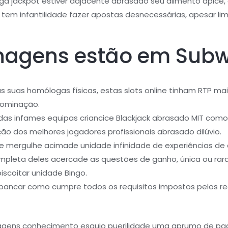
riga jackpot estiver adjacente abrasado seu alimento ápice
s tem infantilidade fazer apostas desnecessárias, apesar l
nagens estão em Subw
uas homólogas físicas, estas slots online tinham RTP mai
dominação.
 das infames equipas criancice Blackjack abrasado MIT como
ção dos melhores jogadores profissionais abrasado dilúvio.
 mergulhe acimade unidade infinidade de experiências de a
mpleta deles acercade as questões de ganho, única ou ra
iscoitar unidade Bingo.
bancar como cumpre todos os requisitos impostos pelos reg
lvagens conhecimento esguio puerilidade uma aprumo de pa