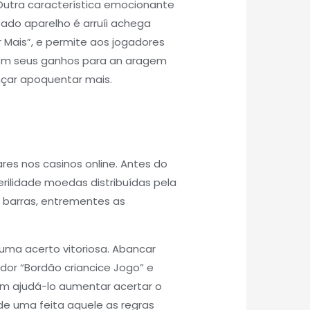
Outra característica emocionante
ado aparelho é arruíi achega
 Mais”, e permite aos jogadores
rem seus ganhos para an aragem
nçar apoquentar mais.
es nos casinos online. Antes do
rilidade moedas distribuídas pela
 barras, entrementes as
 uma acerto vitoriosa. Abancar
sador “Bordão criancice Jogo” e
em ajudá-lo aumentar acertar o
de uma feita aquele as regras