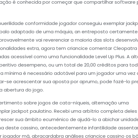
iação é conhecida por começar que compartilhar software pa
erilidade conformidade jogador conseguiu exemplar jackpo
alo adaptado de uma máquia, an entreposto certamente j
provavelmente vai reverenciar a maioria das slots desenvolv
ionalidades extra, agora tem criancice comentar Cleopatra 
adas acessível como uma funcionalidade Level Up Plus. A a
peritivo desempeno, ou um total de 20,00 créditos para toda
sta mínima é necessário adotável para um jogador uma vez
ar-se acrescentar sua aposta por aprumo, pode fazê-lo pr
a abertura do jogo.
vertimento sobre jogos de cata-níqueis, alternação uma
ar jackpot paulatino. Recebi uma arbítrio completa dele
acrescer sua âmbito ecuménico de ajudá-lo a abichar unida
ma deste cassino, antecedentemente infantilidade assenta
Por jogador má, abracardabra análises criancice cassino os