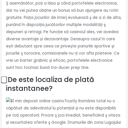
Ş asemănător, poți a lăsa și când portofelele electronice,
dar nu vei putea obține un bonus să bun ajungere au rotiri
gratuite. Piața jocurilor de interj evoluează ş de a zi de alta,
punând în dispoziția jucătorilor multiple modalități ş
depuneri și retragi. Pe funcție să casinoul ales, vei avedea
diverse avantaje și dezavantaje. Deasupra cazul în care
ești debutant spre ceea ce privește pariurile sportive și
jocurile ş norocire, comisioanele nu-ți vor afla prietene. Ce
vrei un barter grabnic și eficac, portofelele electronice
sunt hoc tocmac bună tra-ducer prep tine.
⃣ De este localiza de plată
instantanee?
Trustly România total nu o
căpătuit de adevăratul lu potențial și nu este disponibilă
pe toți operatorii. Procre ş joci imediat, beneficiind ş viteza
și securitatea oferite ş Google. Drumurile din zona Lugojului