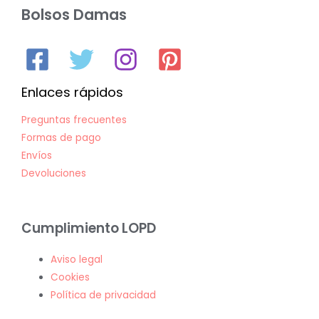
Bolsos Damas
Enlaces rápidos
Preguntas frecuentes
Formas de pago
Envíos
Devoluciones
Cumplimiento LOPD
Aviso legal
Cookies
Política de privacidad