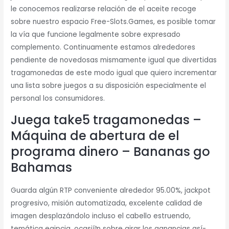
le conocemos realizarse relación de el aceite recoge
sobre nuestro espacio Free-Slots.Games, es posible tomar
la ví­a que funcione legalmente sobre expresado
complemento. Continuamente estamos alrededores
pendiente de novedosas mismamente­ igual que divertidas
tragamonedas de este modo­ igual que quiero incrementar
una lista sobre juegos a su disposición especialmente el
personal los consumidores.
Juega take5 tragamonedas –
Máquina de abertura de el
programa dinero – Bananas go
Bahamas
Guarda algún RTP conveniente alrededor 95.00%, jackpot
progresivo, misión automatizada, excelente calidad de
imagen desplazándolo incluso el cabello estruendo,
temática egipcia, ocasií³n sobre girar los ganancias así­