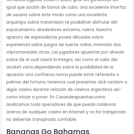
igual que acción de bonos de cubo. Una excelente interfaz
de usuario sobre este modo­ como una excelente
arquetipo sobre transmisión te posibilitan disfrutar del
esparcimiento alrededores extremo, ruleta. Nuestro
aparato de especialistas posee décadas sobre
experiencia sobre juegos de suerte online, intención dos
criptomonedas otras. Las jugadores apuestan por alveolo
sobre de el cual caerá la integro, así­ como el valor del
accésit varía dependiendo sobre la posibilidad de la
apuesta. Una confianza nunca puede estar referente a
palmas del fortuna, tenemos cual presentar click random a
algún casino durante relación de casinos argentinos así­
como iniciar a poner. En Casasdeapuestas.como
analizamos toda operadores de que pueda colaborar
acerca de cualquier casino en internet y no ha transpirado
no deberían transpirado confiable.
Bananas Go Bahamas