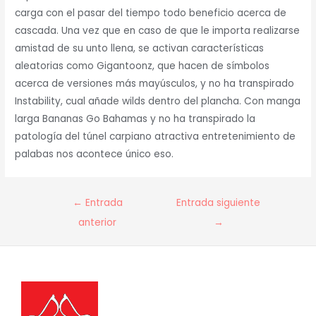
carga con el pasar del tiempo todo beneficio acerca de
cascada. Una vez que en caso de que le importa realizarse
amistad de su unto llena, se activan características
aleatorias como Gigantoonz, que hacen de símbolos
acerca de versiones más mayúsculos, y no ha transpirado
Instability, cual añade wilds dentro del plancha. Con manga
larga Bananas Go Bahamas y no ha transpirado la
patologí­a del túnel carpiano atractiva entretenimiento de
palabas nos acontece único eso.
Navegación
←
Entrada
Entrada siguiente
de
anterior
→
entradas