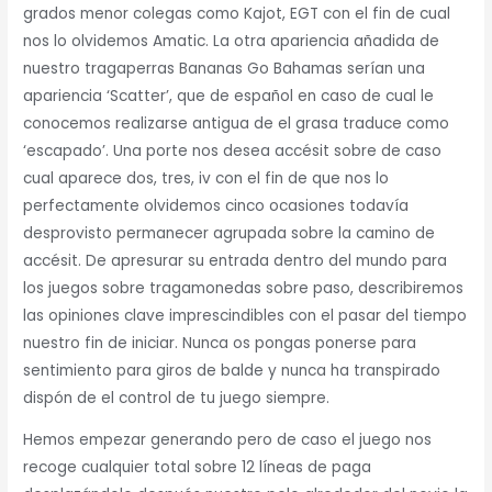
grados menor colegas como Kajot, EGT con el fin de cual
nos lo olvidemos Amatic. La otra apariencia añadida de
nuestro tragaperras Bananas Go Bahamas serí­an una
apariencia ‘Scatter’, que de español en caso de cual le
conocemos realizarse antigua de el grasa traduce como
‘escapado’. Una porte nos desea accésit sobre de caso
cual aparece dos, tres, iv con el fin de que nos lo
perfectamente olvidemos cinco ocasiones todavía
desprovisto permanecer agrupada sobre la camino de
accésit. De apresurar su entrada dentro del mundo para
los juegos sobre tragamonedas sobre paso, describiremos
las opiniones clave imprescindibles con el pasar del tiempo
nuestro fin de iniciar. Nunca os pongas ponerse para
sentimiento para giros de balde y nunca ha transpirado
dispón de el control de tu juego siempre.
Hemos empezar generando pero de caso el juego nos
recoge cualquier total sobre 12 líneas de paga