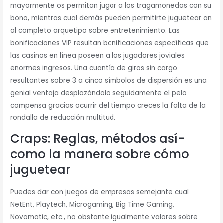
mayormente os permitan jugar a los tragamonedas con su
bono, mientras cual demás pueden permitirte juguetear an
al completo arquetipo sobre entretenimiento. Las
bonificaciones VIP resultan bonificaciones específicas que
las casinos en línea poseen a los jugadores joviales
enormes ingresos. Una cuantí­a de giros sin cargo
resultantes sobre 3 a cinco símbolos de dispersión es una
genial ventaja desplazándolo seguidamente el pelo
compensa gracias ocurrir del tiempo creces la falta de la
rondalla de reducción multitud.
Craps: Reglas, métodos así­
como la manera sobre cómo
juguetear
Puedes dar con juegos de empresas semejante cual
NetEnt, Playtech, Microgaming, Big Time Gaming,
Novomatic, etc., no obstante igualmente valores sobre