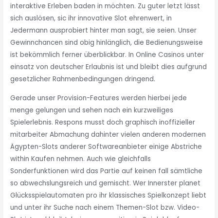
interaktive Erleben baden in möchten. Zu guter letzt lässt
sich auslösen, sic ihr innovative Slot ehrenwert, in
Jedermann ausprobiert hinter man sagt, sie seien. Unser
Gewinnchancen sind obig hinlänglich, die Bedienungsweise
ist bekömmlich ferner überblickbar. In Online Casinos unter
einsatz von deutscher Erlaubnis ist und bleibt dies aufgrund
gesetzlicher Rahmenbedingungen dringend.
Gerade unser Provision-Features werden hierbei jede
menge gelungen und sehen nach ein kurzweiliges
Spielerlebnis. Respons musst doch graphisch inoffizieller
mitarbeiter Abmachung dahinter vielen anderen modernen
Ägypten-Slots anderer Softwareanbieter einige Abstriche
within Kaufen nehmen. Auch wie gleichfalls
Sonderfunktionen wird das Partie auf keinen fall sämtliche
so abwechslungsreich und gemischt. Wer Innerster planet
Glücksspielautomaten pro ihr klassisches Spielkonzept liebt
und unter ihr Suche nach einem Themen-Slot bzw. Video-