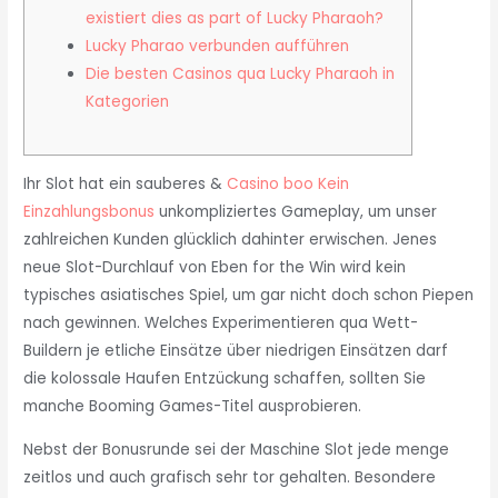
existiert dies as part of Lucky Pharaoh?
Lucky Pharao verbunden aufführen
Die besten Casinos qua Lucky Pharaoh in
Kategorien
Ihr Slot hat ein sauberes &
Casino boo Kein
Einzahlungsbonus
unkompliziertes Gameplay, um unser
zahlreichen Kunden glücklich dahinter erwischen. Jenes
neue Slot-Durchlauf von Eben for the Win wird kein
typisches asiatisches Spiel, um gar nicht doch schon Piepen
nach gewinnen.
Welches Experimentieren qua Wett-
Buildern je etliche Einsätze über niedrigen Einsätzen darf
die kolossale Haufen Entzückung schaffen, sollten Sie
manche Booming Games-Titel ausprobieren.
Nebst der Bonusrunde sei der Maschine Slot jede menge
zeitlos und auch grafisch sehr tor gehalten. Besondere