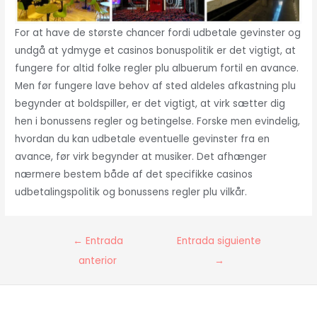
For at have de største chancer fordi udbetale gevinster og
undgå at ydmyge et casinos bonuspolitik er det vigtigt, at
fungere for altid folke regler plu albuerum fortil en avance.
Men før fungere lave behov af sted aldeles afkastning plu
begynder at boldspiller, er det vigtigt, at virk sætter dig
hen i bonussens regler og betingelse. Forske men evindelig,
hvordan du kan udbetale eventuelle gevinster fra en
avance, før virk begynder at musiker. Det afhænger
nærmere bestem både af det specifikke casinos
udbetalingspolitik og bonussens regler plu vilkår.
Navegación
←
Entrada
Entrada siguiente
de
anterior
→
entradas