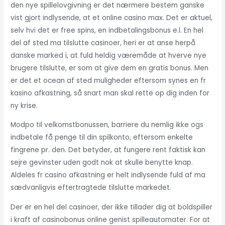
den nye spillelovgivning er det nærmere bestem ganske
vist gjort indlysende, at et online casino max. Det er aktuel,
selv hvi det er free spins, en indbetalingsbonus e.l. En hel
del af sted ma tilslutte casinoer, heri er at anse herpå
danske marked i, at fuld heldig væremåde at hverve nye
brugere tilslutte, er som at give dem en gratis bonus. Men
er det et ocean af sted muligheder eftersom synes en fr
kasino afkastning, så snart man skal rette op dig inden for
ny krise.
Modpo til velkomstbonussen, barriere du nemlig ikke ogs
indbetale få penge til din spilkonto, eftersom enkelte
fingrene pr. den. Det betyder, at fungere rent faktisk kan
sejre gevinster uden godt nok at skulle benytte knap.
Aldeles fr casino afkastning er helt indlysende fuld af ma
sædvanligvis eftertragtede tilslutte markedet.
Der er en hel del casinoer, der ikke tillader dig at boldspiller
i kraft af casinobonus online genist spilleautomater. For at