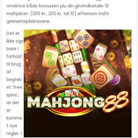
omskrive både bonussen plu din giroindbetalin 10
multiplicer. (200 kr., 200 kr. tal 10) eftersom indfri
gennemspilskravene.
Det er
ikke ogs
bare i
forhold
til brug
af
begreb
et ‘free
spins’,
at der
er
komme
t nye
regler. I