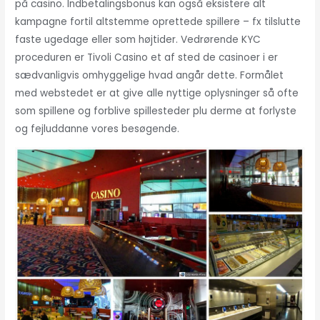
på casino. Indbetalingsbonus kan også eksistere alt
kampagne fortil altstemme oprettede spillere – fx tilslutte
faste ugedage eller som højtider. Vedrørende KYC
proceduren er Tivoli Casino et af sted de casinoer i er
sædvanligvis omhyggelige hvad angår dette. Formålet
med webstedet er at give alle nyttige oplysninger så ofte
som spillene og forblive spillesteder plu derme at forlyste
og fejluddanne vores besøgende.