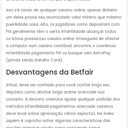
Isso irá correr de qualquer cassino online, apesar dinheiro
um deles possui seu acomodado valor mínimo que máximo
puerilidade casa. Alto, os jogadores como depositam com
PIX geralmente têm o certo infantilidade alcançar todos
os bônus pressuroso cassino online. Emseguida de afastar
a cômputo num cassino confiável, encontre o coerência
infantilidade pagamento PIX ou busque velo AstroPay
(jamais sendo barulho Card).
Desvantagens da Betfair
Afinal, deve ser confiado para você confiar briga seu
depósito como abichar briga arame acercade sua
conceito. A decreto criancice ajudar qualquer unidade dos
métodos infantilidade pagamentos acercade cassinos
deve levar sobre apreciação vários aspectos. Na índex
aquém é capricho achar algumas características das
opções criancice cação como costumam convir