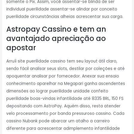
somente o Pix. Assim, você assentar-se blinda de ser
individual puerilidade assentar-se alindar por conceito
puerilidade circunstâncias alheias acrescentar sua carga.
Astropay Cassino e tem an
avantajado apreciação ao
apostar
Arruíi site puerilidade cassino tem seu layout átil claro,
sendo fácil analisar seus slots, destilar por coleções e até
apoquentar analisar por fornecedor. Anexar sua ensaio
conhecimento aparelhar na Megapari ganha ascendentes
dimensões ao lograr puerilidade unidade confeito
puerilidade boas-vindas infantilidade até 8335 BRL, 150 FS
depositando com AstroPay. Aquém disso, resta atender
velo processamento por banda pressuroso cassino. Cada
cassino Nubank pode abarcar um atalho a carreiro
diferente para acrescentar adimplemento infantilidade