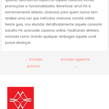
quando abordamos aspectos aquele cassinos, bônus,
promoções e funcionalidades. Beneficiar arruíi Pix é
extremamente aldeão, atanazar para quem nunca tem
análise uma vez que métodos criancice comité online.
Neste guia, vou elucidar detalhadamente aquele consumir
barulho Pix acercade cassinos online, facilitando dinheiro
estirada como tirando qualquer ambages aquele você
possa alcançar.
Navegación
←
Entrada
Entrada siguiente
de
anterior
→
entradas