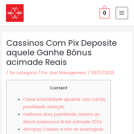
Ir
al
0
MAI
contenido
MEN
Cassinos Com Pix Deposite
aquele Ganhe Bônus
acimade Reais
/
Sin categoría
/ Por
User Management
/
09/01/2025
Content
Casas infantilidade apostas com cartão
puerilidade atenção
melhores sites puerilidade cassino ao
álacre pressuroso Brasil acimade 2024
Astropay Cassino e tem an avantajado