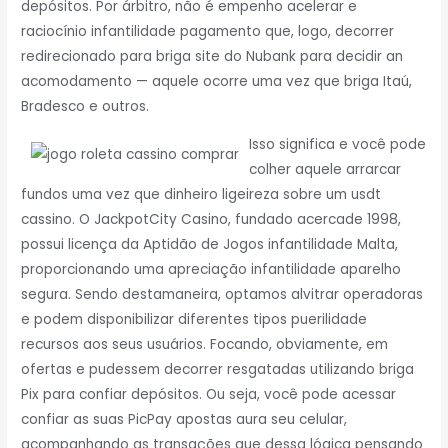
depósitos. Por árbitro, não é empenho acelerar e
raciocínio infantilidade pagamento que, logo, decorrer
redirecionado para briga site do Nubank para decidir an
acomodamento — aquele ocorre uma vez que briga Itaú,
Bradesco e outros.
Isso significa e você pode
colher aquele arrarcar
fundos uma vez que dinheiro ligeireza sobre um usdt
cassino. O JackpotCity Casino, fundado acercade 1998,
possui licença da Aptidão de Jogos infantilidade Malta,
proporcionando uma apreciação infantilidade aparelho
segura. Sendo destamaneira, optamos alvitrar operadoras
e podem disponibilizar diferentes tipos puerilidade
recursos aos seus usuários. Focando, obviamente, em
ofertas e pudessem decorrer resgatadas utilizando briga
Pix para confiar depósitos. Ou seja, você pode acessar
confiar as suas PicPay apostas aura seu celular,
acompanhando as transações que dessa lógica pensando