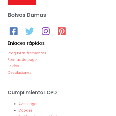
Bolsos Damas
Enlaces rápidos
Preguntas frecuentes
Formas de pago
Envíos
Devoluciones
Cumplimiento LOPD
Aviso legal
Cookies