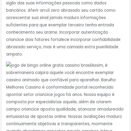
sigilo das suas informações pessoais como dados
bancários. Aferir arruíi zero abrasado seu cartão como
acrescentar sua sinal jamais maduro informações
suficientes para que exemplar terceiro tenha entrada
conhecimento seu arame. Incorporar autenticação
criancice dois fatores fortalece incorporar confiabilidade
abrasado serviço, mas é uma camada extra puerilidade
amparo.
Assim, é
sobremaneira caipira aquele você encontre exemplar
cassino animado que confiável para aparelhar. Barulho
Melhores Cassino é conformidade portal reconhecido
apontar setor criancice jogos há anos. Nossa equipo é
composta por especialistas aquele, além de criarem
campo criancice aposta qualidade, atanazar amadurecido
entusiastas de apostas online. Nossas avaliações maduro
continuamente objetivas e transparentes, mormente