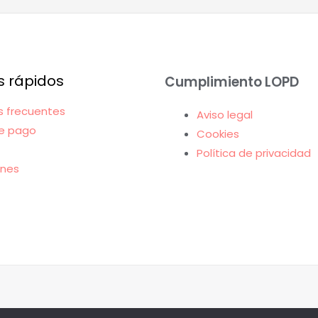
s rápidos
Cumplimiento LOPD
s frecuentes
Aviso legal
e pago
Cookies
Política de privacidad
ones