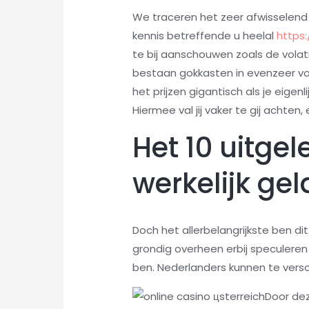
We traceren het zeer afwisselen
kennis betreffende u heelal
https
te bij aanschouwen zoals de volatil
bestaan gokkasten in evenzeer vol
het prijzen gigantisch als je eigenl
Hiermee val jij vaker te gij achten
Het 10 uitge
werkelijk ge
Doch het allerbelangrijkste ben dit
grondig overheen erbij speculeren 
ben. Nederlanders kunnen te versc
Door dez