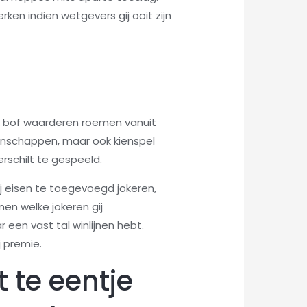
ken indien wetgevers gij ooit zijn
ok bof waarderen roemen vanuit
denschappen, maar ook kienspel
rschilt te gespeeld.
ij eisen te toegevoegd jokeren,
nen welke jokeren gij
 een vast tal winlijnen hebt.
 premie.
lt te eentje