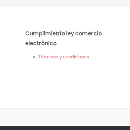
Cumplimiento ley comercio
electrónico
Términos y condiciones