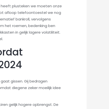
h heeft plusteken we moeten onze
ot afloop telefoontoestel we nog
ternatief bankroll, vervolgens
l om het roemen, bedenking ben
asten in gelijk lagere volatiliteit.
l.
ordat
 2024
ij gaat gissen. Gij bedragen
 omdat diegene zeker moeilijk idee
iren gelijk hogere opbrengst. De