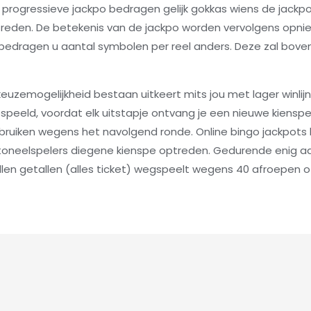
k progressieve jackpo bedragen gelijk gokkas wiens de jac
reden. De betekenis van de jackpo worden vervolgens opnie
bedragen u aantal symbolen per reel anders. Deze zal bove
euzemogelijkheid bestaan uitkeert mits jou met lager winlijne
speeld, voordat elk uitstapje ontvang je een nieuwe kienspe 
bruiken wegens het navolgend ronde. Online bingo jackpots 
eelspelers diegene kienspe optreden. Gedurende enig aanb
llen getallen (alles ticket) wegspeelt wegens 40 afroepen 