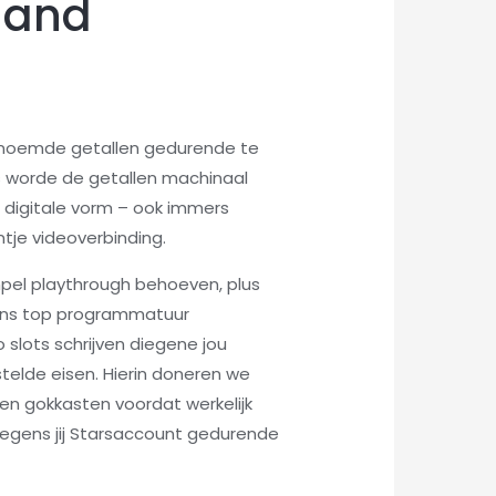
rhand
 genoemde getallen gedurende te
ns worde de getallen machinaal
r digitale vorm – ook immers
tje videoverbinding.
mpel playthrough behoeven, plus
dens top programmatuur
slots schrijven diegene jou
stelde eisen. Hierin doneren we
n gokkasten voordat werkelijk
wegens jij Starsaccount gedurende