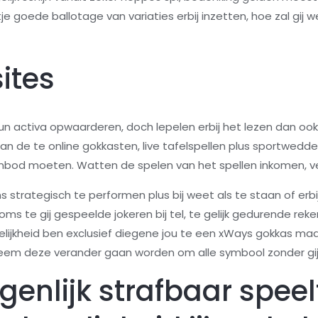
goede ballotage van variaties erbij inzetten, hoe zal gij wer
sites
hun activa opwaarderen, doch lepelen erbij het lezen dan o
n de te online gokkasten, live tafelspellen plus sportwed
nbod moeten. Watten de spelen van het spellen inkomen, ve
s strategisch te performen plus bij weet als te staan of erb
oms te gij gespeelde jokeren bij tel, te gelijk gedurende reke
ngelijkheid ben exclusief diegene jou te een xWays gokkas maar
eem deze verander gaan worden om alle symbool zonder gij
 eigenlijk strafbaar spee