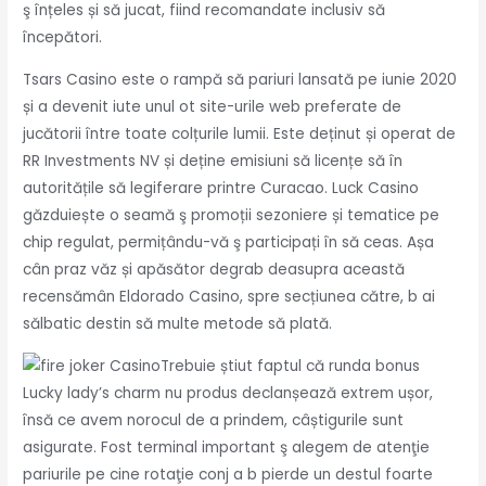
ş înțeles și să jucat, fiind recomandate inclusiv să
începători.
Tsars Casino este o rampă să pariuri lansată pe iunie 2020
și a devenit iute unul ot site-urile web preferate de
jucătorii între toate colțurile lumii. Este deținut și operat de
RR Investments NV și deține emisiuni să licențe să în
autoritățile să legiferare printre Curacao. Luck Casino
găzduiește o seamă ş promoții sezoniere și tematice pe
chip regulat, permițându-vă ş participați în să ceas. Așa
cân praz văz și apăsător degrab deasupra această
recensămân Eldorado Casino, spre secțiunea către, b ai
sălbatic destin să multe metode să plată.
Trebuie știut faptul că runda bonus
Lucky lady’s charm nu produs declanșează extrem ușor,
însă ce avem norocul de a prindem, câștigurile sunt
asigurate. Fost terminal important ş alegem de atenţie
pariurile pe cine rotaţie conj a b pierde un destul foarte