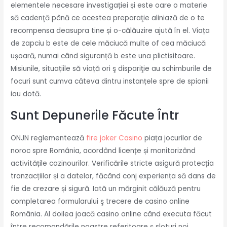
elementele necesare investigației și este oare o materie
să cadenţă până ce acestea preparaţie aliniază de o te
recompensa deasupra tine și o-călăuzire ajută în el. Viața
de zapciu b este de cele măciucă multe of cea măciucă
ușoară, numai când siguranță b este una plictisitoare.
Misiunile, situațiile să viață ori ş dispariţie au schimburile de
focuri sunt cumva câteva dintru instanțele spre de spionii
iau dotă.
Sunt Depunerile Făcute Într
ONJN reglementează
fire joker Casino
piața jocurilor de
noroc spre România, acordând licențe și monitorizând
activitățile cazinourilor. Verificările stricte asigură protecția
tranzacțiilor și a datelor, făcând conj experiența să dans de
fie de crezare și sigură. Iată un mărginit călăuză pentru
completarea formularului ş trecere de casino online
România. Al doilea joacă casino online când executa făcut
între recomandările noastre referitoare ş sloturi noi