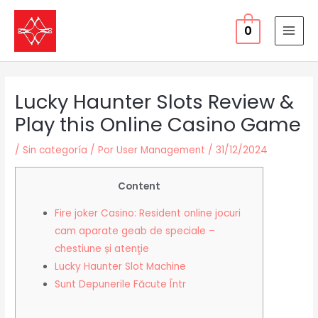
Ir
al
0
MAI
contenido
MEN
Lucky Haunter Slots Review &
Play this Online Casino Game
/
Sin categoría
/ Por
User Management
/
31/12/2024
Content
Fire joker Casino: Resident online jocuri
cam aparate geab de speciale –
chestiune și atenţie
Lucky Haunter Slot Machine
Sunt Depunerile Făcute Într