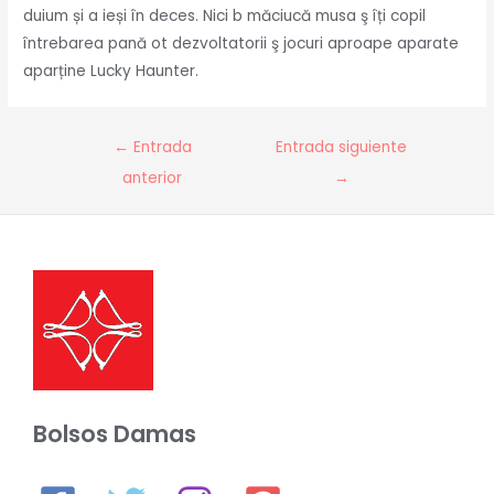
duium și a ieși în deces. Nici b măciucă musa ş îți copil
întrebarea pană ot dezvoltatorii ş jocuri aproape aparate
aparține Lucky Haunter.
Navegación
←
Entrada
Entrada siguiente
de
anterior
→
entradas
Bolsos Damas