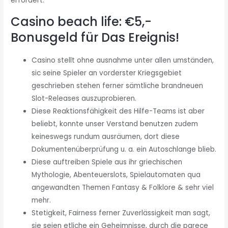
erfordert.
Casino beach life: €5,-
Bonusgeld für Das Ereignis!
Casino stellt ohne ausnahme unter allen umständen,
sic seine Spieler an vorderster Kriegsgebiet
geschrieben stehen ferner sämtliche brandneuen
Slot-Releases auszuprobieren.
Diese Reaktionsfähigkeit des Hilfe-Teams ist aber
beliebt, konnte unser Verstand benutzen zudem
keineswegs rundum ausräumen, dort diese
Dokumentenüberprüfung u. a. ein Autoschlange blieb.
Diese auftreiben Spiele aus ihr griechischen
Mythologie, Abenteuerslots, Spielautomaten qua
angewandten Themen Fantasy & Folklore & sehr viel
mehr.
Stetigkeit, Fairness ferner Zuverlässigkeit man sagt,
sie seien etliche ein Geheimnisse, durch die parece