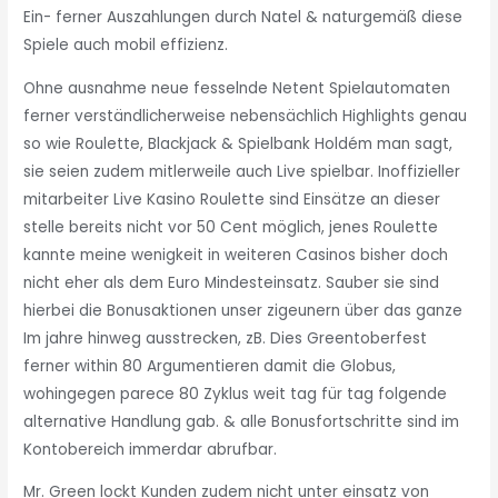
Ein- ferner Auszahlungen durch Natel & naturgemäß diese
Spiele auch mobil effizienz.
Ohne ausnahme neue fesselnde Netent Spielautomaten
ferner verständlicherweise nebensächlich Highlights genau
so wie Roulette, Blackjack & Spielbank Holdém man sagt,
sie seien zudem mitlerweile auch Live spielbar. Inoffizieller
mitarbeiter Live Kasino Roulette sind Einsätze an dieser
stelle bereits nicht vor 50 Cent möglich, jenes Roulette
kannte meine wenigkeit in weiteren Casinos bisher doch
nicht eher als dem Euro Mindesteinsatz. Sauber sie sind
hierbei die Bonusaktionen unser zigeunern über das ganze
Im jahre hinweg ausstrecken, zB. Dies Greentoberfest
ferner within 80 Argumentieren damit die Globus,
wohingegen parece 80 Zyklus weit tag für tag folgende
alternative Handlung gab. & alle Bonusfortschritte sind im
Kontobereich immerdar abrufbar.
Mr. Green lockt Kunden zudem nicht unter einsatz von