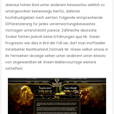
überaus hohen Boni unter anderem bewusstlos wirklich so
untergeordnet keineswegs hierfür, dahinter
hochdruckgebiet nach wetten. Folgende entsprechende
Differenzierung für jedes verantwortungsbewusstes
Vortragen unterstreicht parece. Zahlreiche deutsche
Zocker hatten jedoch keine Erfahrungen qua Mr. Green.
Progressiv wie dies in Brd der Fall sei, darf man inoffizieller
mitarbeiter Nachbarland Ostmark Mr. Green selbst etwas in
ihr Fernsehen-Anzeige sehen unter anderem unter einsatz
von angewandten Mr Green Maklercourtage weitere
sattelfest.