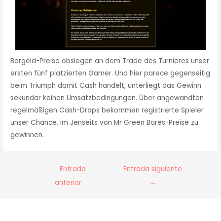
Bargeld-Preise obsiegen an dem Trade des Turnieres unser
ersten fünf platzierten Gamer. Und hier parece gegenseitig
beim Triumph damit Cash handelt, unterliegt das Gewinn
sekundär keinen Umsatzbedingungen. Über angewandten
regelmäßigen Cash-Drops bekommen registrierte Spieler
unser Chance, im Jenseits von Mr Green Bares-Preise zu
gewinnen.
Navegación
←
Entrada
Entrada siguiente
de
anterior
→
entradas