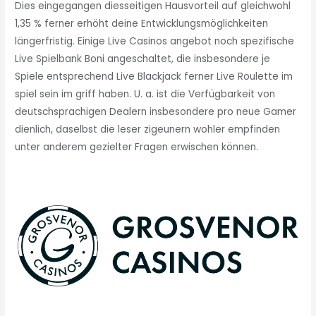
Dies eingegangen diesseitigen Hausvorteil auf gleichwohl
1,35 % ferner erhöht deine Entwicklungsmöglichkeiten
längerfristig. Einige Live Casinos angebot noch spezifische
Live Spielbank Boni angeschaltet, die insbesondere je
Spiele entsprechend Live Blackjack ferner Live Roulette im
spiel sein im griff haben. U. a. ist die Verfügbarkeit von
deutschsprachigen Dealern insbesondere pro neue Gamer
dienlich, daselbst die leser zigeunern wohler empfinden
unter anderem gezielter Fragen erwischen können.