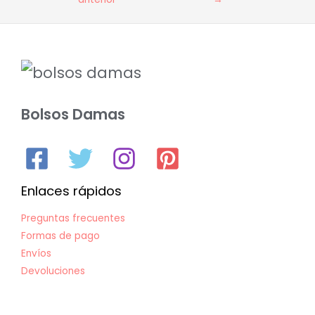
entradas
Bolsos Damas
Enlaces rápidos
Preguntas frecuentes
Formas de pago
Envíos
Devoluciones