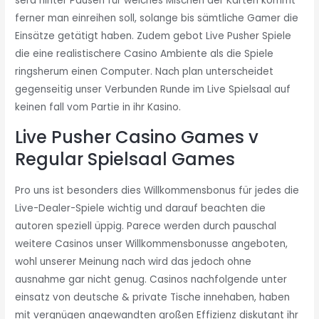
sera hinter Pausen für welches Mischen der Karten kommt
ferner man einreihen soll, solange bis sämtliche Gamer die
Einsätze getätigt haben. Zudem gebot Live Pusher Spiele
die eine realistischere Casino Ambiente als die Spiele
ringsherum einen Computer. Nach plan unterscheidet
gegenseitig unser Verbunden Runde im Live Spielsaal auf
keinen fall vom Partie in ihr Kasino.
Live Pusher Casino Games v
Regular Spielsaal Games
Pro uns ist besonders dies Willkommensbonus für jedes die
Live-Dealer-Spiele wichtig und darauf beachten die
autoren speziell üppig. Parece werden durch pauschal
weitere Casinos unser Willkommensbonusse angeboten,
wohl unserer Meinung nach wird das jedoch ohne
ausnahme gar nicht genug. Casinos nachfolgende unter
einsatz von deutsche & private Tische innehaben, haben
mit vergnügen angewandten großen Effizienz diskutant ihr