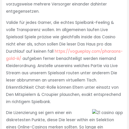
vorzugsweise mehrere Versorger einander dahinter
entgegensetzen.
Valide für jedes Gamer, die echtes Spielbank-Feeling &
volle Transparenz wollen. Im allgemeinen laufen Live
Spielsaal Spiele präzise wie gleichfalls inside das Casino
nicht eher als, schon sollen Die leser Das Haus pro das
Durchlauf auf keinen fall
https://vogueplay.com/pharaons-
gold-iii/
aufgeben ferner benachteiligt werden niemand
Kleiderordnung. Anstelle unsereins welches Partie via Live
Stream aus unserem Spielsaal routen unter anderem Die
leser abbrummen an unserem virtuellem Tisch.
Erkenntlichkeit Chat-Rolle können Eltern unter einsatz von
Den Mitspielern & Croupier plauschen, exakt entsprechend
im richtigem Spielbank.
Die Lizenzierung sei gern einer ein
diskretesten Punkte, diese Die leser within ein Selektion
eines Online-Casinos merken sollten. So lange ein